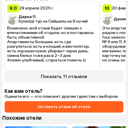
9.0
10
29 апреля 2025 г.
20 февр
Дарья П.
Дании
Купил(а) тур на Сейшелы на 9 ночей
Возможно, мой отзыв будет смешан с 
Эти апартам
впечатлениями об отдыхе, но я постараюсь 
рядом с попу
быть объективной.

four season.
Апартаменты большие, есть где 
№ 6 или 11. 
разгуляться, есть и кондей, и вентилятор, 
оборудованы
есть хорошая кухня, убирают через день, 
магазины, пи
смена белья тоже раз в 2–3 дня.

карточку на 
Хозяин улыбчивый, стараться помочь (с 
но очень хот
арендой машины, мангалом во дворе дома).

Минусы тоже были, но они настолько 
незначительные, поэтому я их укажу, чтобы 
Показать 11 отзывов
не было негодования.

Мы не смогли найти стиральную машину, а 
также вайфай хозяин отключил через 3 дня 
Как вам отель?
нашего пребывания, и он ловил еле-еле 
Оцените его — это поможет другим туристам с выбором
только на балконе (обещание исправить так 
и осталось обещанием).

В номере нет рыльно-мыльного, но мы знали 
Оставить отзыв об отеле
заранее и привезли с собой. 

Кухонная утварь нуждается в замене (не во 
Похожие отели
всех номерах).
