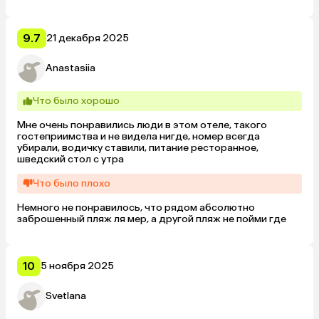
игристого 1000–1500 р. Dubai Mall в 15 минутах на такси. 
Пользовались Bolt. В общем, для нас было все удобно и 
комфортно. Отличный отдых!
9.7
21 декабря 2025
Anastasiia
Что было хорошо
Мне очень понравились люди в этом отеле, такого 
гостеприимства и не видела нигде, номер всегда 
убирали, водичку ставили, питание ресторанное, 
шведский стол с утра
Что было плохо
Немного не понравилось, что рядом абсолютно 
заброшенный пляж ля мер, а другой пляж не пойми где
10
5 ноября 2025
Svetlana