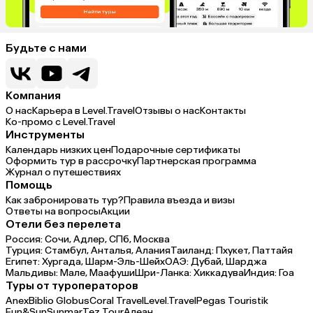
Будьте с нами
Компания
О нас
Карьера в Level.Travel
Отзывы о нас
Контакты
Ко-промо с Level.Travel
Инструменты
Календарь низких цен
Подарочные сертификаты
Оформить тур в рассрочку
Партнерская программа
Журнал о путешествиях
Помощь
Как забронировать тур?
Правила въезда и визы
Ответы на вопросы
Акции
Отели без перелета
Россия:
Сочи,
Адлер,
СПб,
Москва
Турция:
Стамбул,
Анталья,
Алания
Таиланд:
Пхукет,
Паттайя
Египет:
Хургада,
Шарм-Эль-Шейх
ОАЭ:
Дубай,
Шарджа
Мальдивы:
Мале,
Маафуши
Шри-Ланка:
Хиккадува
Индия:
Гоа
Туры от туроператоров
Anex
Biblio Globus
Coral Travel
Level.Travel
Pegas Touristik
Fun&Sun
Sunmar
Tez Tour
Алеан