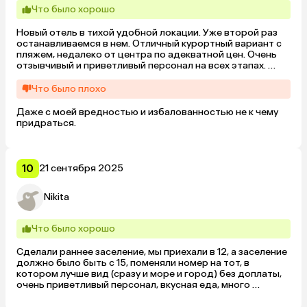
Что было хорошо
Новый отель в тихой удобной локации. Уже второй раз 
останавливаемся в нем. Отличный курортный вариант с 
пляжем, недалеко от центра по адекватной цен. Очень 
отзывчивый и приветливый персонал на всех этапах. 
Стильные интерьеры 

В шаговой доступности супермаркет, рестораны. 

Что было плохо
Завтраки нам нравятся. За счет того что отель не очень 
большой нет хаоса, персонал не перегружен. Самые 
Даже с моей вредностью и избалованностью не к чему 
приятные впечатления
придраться.
10
21 сентября 2025
Nikita
Что было хорошо
Сделали раннее заселение, мы приехали в 12, а заселение 
должно было быть с 15, поменяли номер на тот, в 
котором лучше вид (сразу и море и город) без доплаты, 
очень приветливый персонал, вкусная еда, много 
развлечений и акционных опций, есть трансфер до 
платного чистого пляжа (но у нас он был включён в 