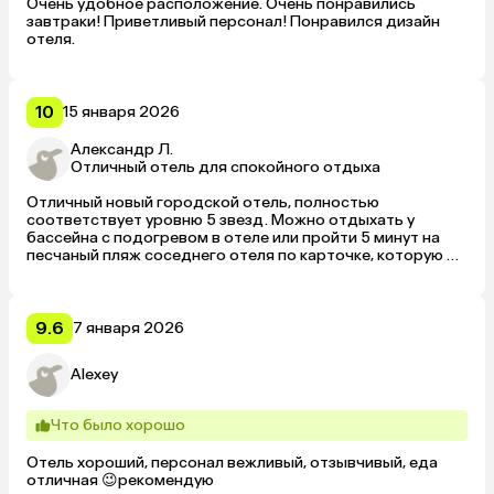
Очень удобное расположение. Очень понравились 
завтраки! Приветливый персонал! Понравился дизайн 
отеля. 
10
15 января 2026
Александр Л.
Отличный отель для спокойного отдыха
Отличный новый городской отель, полностью 
соответствует уровню 5 звезд. Можно отдыхать у 
бассейна с подогревом в отеле или пройти 5 минут на 
песчаный пляж соседнего отеля по карточке, которую 
можно получить каждый день на ресепшене. Номера 
большие, новые, брали с видом на залив, очень удобно 
отдыхать на балконе. Из питания брали полупансион, что 
удобно можно пообедать или поужинать с 12:30 до 
9.6
7 января 2026
22:45 на ваш выбор. Меню на выбор из трех блюд 
основное, суп/салаты, десерт. Готовят в ресторане на 
Alexey
открытой кухне, уровень отличного московского 
ресторана. Для нас было удобно, что в 5–7 минутах 
ходьбы есть большой супермаркет, уровень цен 
Что было хорошо
примерно как в Москве. Алкоголь в отеле, конечно, 
дорогой, как везде в отелях Дубае, бокал вина примерно 
Отель хороший, персонал вежливый, отзывчивый, еда 
1500 р., но в 15 минутах на такси есть магазин MMI, там 
отличная 😉рекомендую
можно по паспорту все купить, бутылка итальянского 