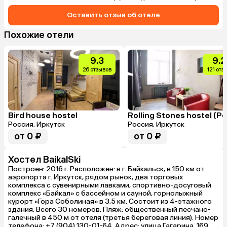
Оставить отзыв об отеле
Похожие отели
9.3
9.2
26 отзывов
121 отз
Bird house hostel
Россия, Иркутск
Россия, Иркутск
от 0 ₽
от 0 ₽
Хостел BaikalSki
Построен: 2016 г. Расположен: в г. Байкальск, в 150 км от
аэропорта г. Иркутск, рядом рынок, два торговых
комплекса с сувенирными лавками, спортивно-досуговый
комплекс «Байкал» с бассейном и сауной, горнолыжный
курорт «Гора Соболиная» в 3,5 км. Состоит из 4-этажного
здания. Всего 30 номеров. Пляж: общественный песчано-
галечный в 450 м от отеля (третья береговая линия). Номер
телефона: +7 (904) 130-01-64. Адрес: улица Гагарина, 169,