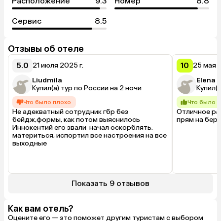
Расположение
9.3
Номер
8.8
Сервис
8.5
Отзывы об отеле
5.0
10
21 июля 2025 г.
25 мая 2
Liudmila
Elena
Купил(а) тур по России на 2 ночи
Купил(а
Что было плохо
Что было 
Не адекватный сотрудник гбр без 
Отличное ра
бейдж,формы, как потом выяснилось 
прям на бере
Иннокентий его звали  начал оскорблять, 
материться, испортил все настроения на все 
выходные
Показать 9 отзывов
Как вам отель?
Оцените его — это поможет другим туристам с выбором