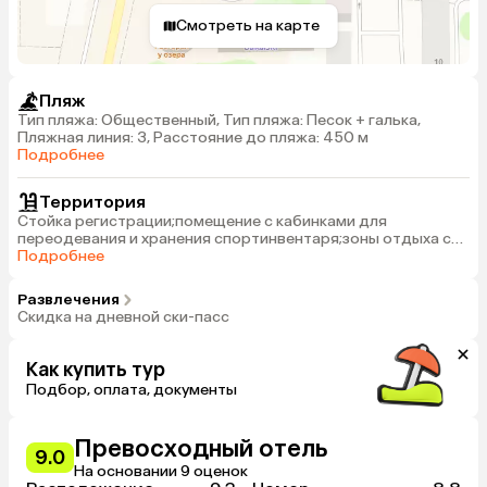
Смотреть на карте
Пляж
Тип пляжа: Общественный, Тип пляжа: Песок + галька,
Пляжная линия: 3, Расстояние до пляжа: 450 м
Подробнее
Территория
Стойка регистрации;помещение с кабинками для
переодевания и хранения спортинвентаря;зоны отдыха с
ТВ;WI-FI бесплатно;кухня (варочная плита, СВЧ-печи,
Подробнее
чайники, холодильники);общий раздельный санузел;ванная
комната
Развлечения
Скидка на дневной ски-пасс
Как купить тур
Подбор, оплата, документы
Превосходный отель
9.0
На основании 9 оценок