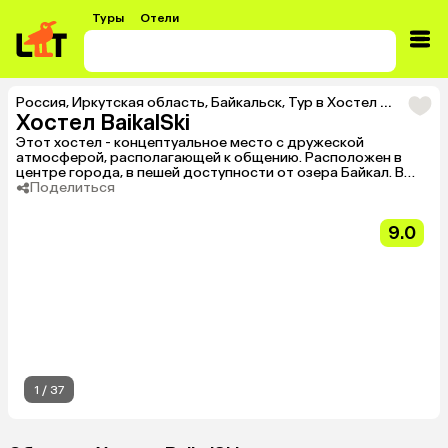
Туры
Отели
Россия
,
Иркутская область
,
Байкальск
,
Тур в Хостел BaikalSki
Хостел BaikalSki
Этот хостел - концептуальное место с дружеской
атмосферой, располагающей к общению. Расположен в
центре города, в пешей доступности от озера Байкал. В
десяти минутах езды от хостела — Байкальский
Поделиться
горнолыжный курорт «Гора Соболиная».
9.0
1
/
37