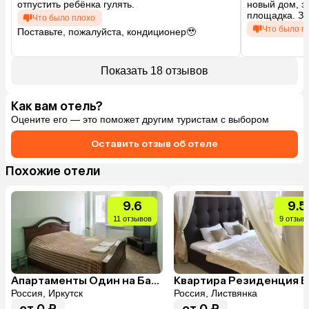
отпустить ребёнка гулять.
новый дом, з
площадка. За
Что было плохо
Что было п
Поставьте, пожалуйста, кондиционер🥹

а ещё балкона как такового не оказалось, хотя 
У нас был ран
заявлено, что он там есть
апартаменты,
фотографиях,
Показать 18 отзывов
отправили не 
Рядом идет с
соблюдается.
Как вам отель?
Оцените его — это поможет другим туристам с выбором
Оставить отзыв об отеле
Похожие отели
9.6
9.5
11 отзывов
9 отзыв
Апартаменты Один на Байкальской 234в/4
Россия, Иркутск
Россия, Листвянка