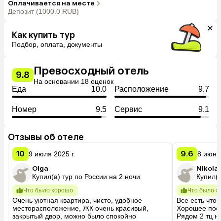
Оплачивается на месте
Депозит (1000.0 RUB)
Как купить тур
Подбор, оплата, документы
Превосходный отель
9.8
На основании 18 оценок
Еда
10.0
Расположение
9.7
Номер
9.5
Сервис
9.1
Отзывы об отеле
10
9.6
9 июля 2025 г.
8 июня 
Olga
Nikolaj
Купил(а) тур по России на 2 ночи
Купил(а
Что было хорошо
Что было х
Очень уютная квартира, чисто, удобное 
Все есть чтоб
месторасположение, ЖК очень красивый, 
Хорошее пост
закрытый двор, можно было спокойно 
Рядом 2 тц н