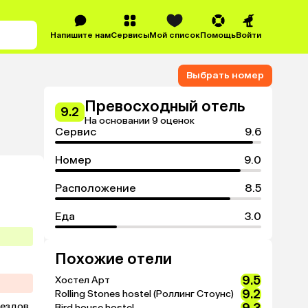
Напишите нам
Сервисы
Мой список
Помощь
Войти
Выбрать номер
Превосходный отель
9.2
На основании 9 оценок
Сервис
9.6
Номер
9.0
Расположение
8.5
Еда
3.0
Похожие отели
9.5
Хостел Арт
9.2
Rolling Stones hostel (Роллинг Стоунс)
ездов 
Bird house hostel