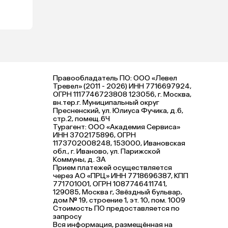
Правообладатель ПО: ООО «Левел
Тревел» (2011 - 2026) ИНН 7716697924,
ОГРН 1117746723808 123056, г. Москва,
вн.тер.г. Муниципальный округ
Пресненский, ул. Юлиуса Фучика, д.6,
стр.2, помещ.6Ч
Турагент: ООО «Академия Сервиса»
ИНН 3702175896, ОГРН
1173702008248, 153000, Ивановская
обл., г. Иваново, ул. Парижской
Коммуны, д. ЗА
Прием платежей осуществляется
через АО «ПРЦ» ИНН 7718696387, КПП
771701001, ОГРН 1087746411741,
129085, Москва г, Звёздный бульвар,
дом № 19, строение 1, эт. 10, пом. 1009
Стоимость ПО предоставляется по
запросу
Вся информация, размещённая на