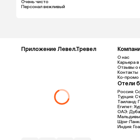
Очень чисто

Персонал вежливый
Приложение Левел.Тревел
Компан
О нас
Карьера в 
Отзывы о 
Контакты
Ко-промо с
Отели б
Россия:
С
Турция:
С
Таиланд:
Египет:
Ху
ОАЭ:
Дуба
Мальдивы
Шри-Ланк
Индия:
Гоа