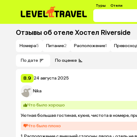
Туры
Отели
Отзывы об отеле
Хостел Riverside
Номера
5
Питание
2
Расположение
1
Превосхо
По дате
По оценке
8.9
24 августа 2025
Nika
Что было хорошо
Уютная большая гостиная, кухня, чистота в номере, п
Что было плохо
1. Расположение с внешней стороны двора - отель не 