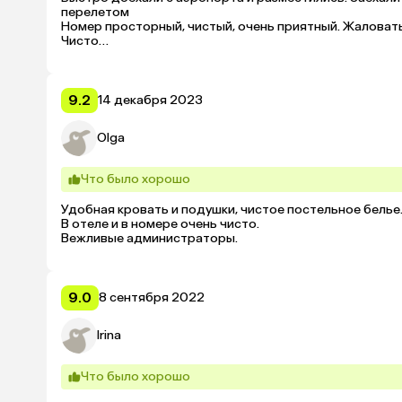
перелетом

Номер просторный, чистый, очень приятный. Жаловатьс
Чисто

Приветливый персонал
9.2
14 декабря 2023
Olga
Что было хорошо
Удобная кровать и подушки, чистое постельное белье.
В отеле и в номере очень чисто.

Вежливые администраторы.
9.0
8 сентября 2022
Irina
Что было хорошо