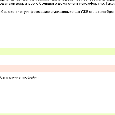
моданами вокруг всего большого дома очень некомфортно. Такси
 без окон - эту информацию я увидела, когда УЖЕ оплатила бронь
м размещать информацию о том, что номер БЕЗ ОКОН до оплаты
ьбы отличная кофейня