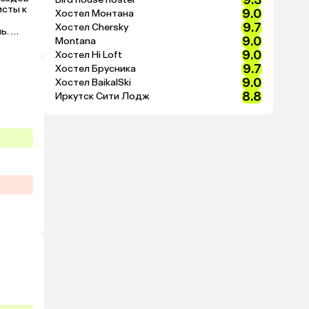
9.3
сты к 
9.0
Хостел Монтана
9.7
Хостел Chersky
. 
9.0
Montana
 
9.0
Хостел Hi Loft
9.7
Хостел Брусника
9.0
Хостел BaikalSki
8.8
Иркутск Сити Лодж