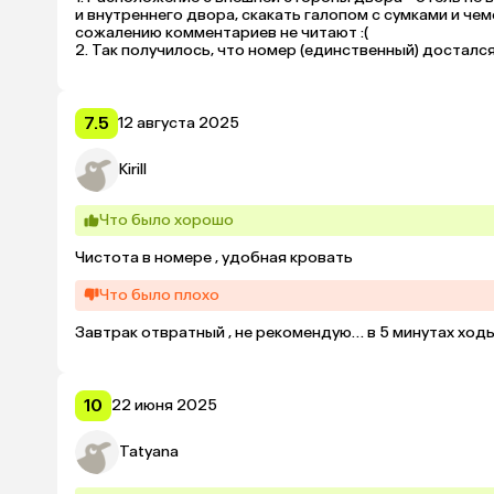
и внутреннего двора, скакать галопом с сумками и че
сожалению комментариев не читают :(

2. Так получилось, что номер (единственный) достался
Было бы честно по отношению к потенциальным гостя
бронирования
7.5
12 августа 2025
Kirill
Что было хорошо
Чистота в номере , удобная кровать
Что было плохо
Завтрак отвратный , не рекомендую… в 5 минутах ход
10
22 июня 2025
Tatyana