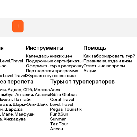
1
ия
Инструменты
Помощь
Календарь низких цен
Как забронировать тур?
Level.Travel
Подарочные сертификаты
Правила въезда и визы
нас
Оформить тур в рассрочку
Ответы на вопросы
Партнерская программа
Акции
 Level.Travel
Журнал о путешествиях
ез перелета
Туры от туроператоров
очи,
Адлер,
СПб,
Москва
Anex
тамбул,
Анталья,
Алания
Biblio Globus
Пхукет,
Паттайя
Coral Travel
ргада,
Шарм-Эль-Шейх
Level.Travel
й,
Шарджа
Pegas Touristik
:
Мале,
Маафуши
Fun&Sun
а:
Хиккадува
Sunmar
Tez Tour
Алеан