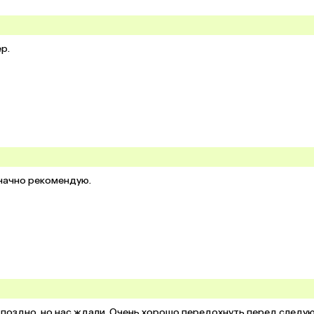
р.
значно рекомендую.
 поздно, но нас ждали. Очень хорошо передохнуть перед следую