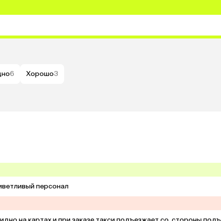
дно
6
Хорошо
3
риветливый персонал
видно на картах и при заказе такси подъезжает со  стороны подъ