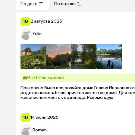
По дате
По оценке
10
2 августа 2025
Yulia
Что было хорошо
Прекрасно было все, хозяйка дома Галина Ивановна оч
родственников, было приятно жить в ее доме. Для ко
живописном месте у водопада. Рекомендую!
10
14 июля 2025
Roman