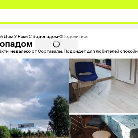
Поделиться
ой Дом У Реки С Водопадом
допадом
ахти, недалеко от Сортавалы. Подойдет для любителей спокойн