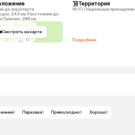
оложение
Территория
Wi-Fi, Гладильные принадлеж
дск: 243 км, Расстояние до
 Пулково: 288 км
Смотреть на карте
Подробнее
ожение
1
Парковка
1
Превосходно
6
Хорошо
1