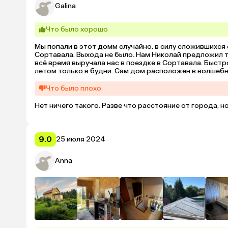
Galina
Что было хорошо
Мы попали в этот домм случайно, в силу сложившихся 
Сортавала. Выхода не было. Нам Николай предложил т
всё время выручала нас в поездке в Сортавала. Быстро
летом только в будни. Сам дом расположен в волшебно
замечательная хозяйка этого дома, Галина. Общительна
доме чистота, порядок. На кухне есть всё необходимо
Что было плохо
этаже, душ, туалет на первом. Есть место для парковк
машинах. Ну правда очень удобно на одну ночь. Но и 
Нет ничего такого. Разве что расстояние от города, 
не удалось, прохладно было, но очень хотелось поплава
Николаю и Рае. Может удастся ещё побывать. Очень п
9.0
25 июля 2024
Anna