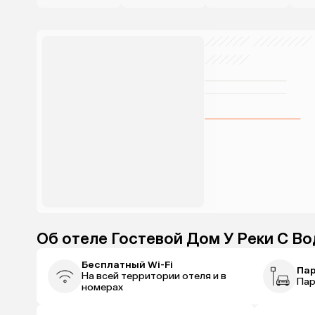
Об отеле Гостевой Дом У Реки С В
Бесплатный Wi-Fi
Па
На всей территории отеля и в
Пар
номерах