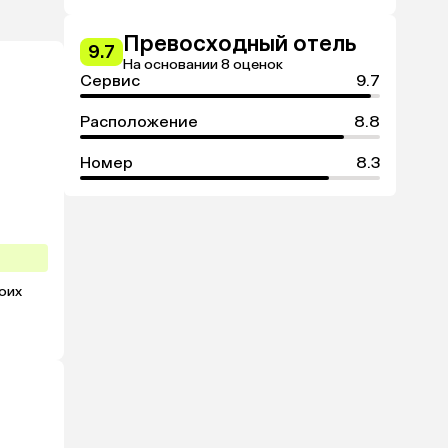
Превосходный отель
9.7
На основании 8 оценок
Сервис
9.7
Расположение
8.8
Номер
8.3
их 