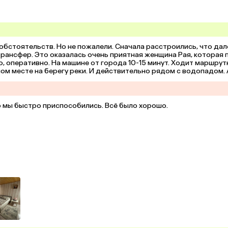
обстоятельств. Но не пожалели. Сначала расстроились, что дале
рансфер. Это оказалась очень приятная женщина Рая, которая 
, оперативно. На машине от города 10-15 минут. Ходит маршрутка
м месте на берегу реки. И действительно рядом с водопадом. А
я, энергичная. И очень отзывчивая. Мы прямо подружились с ней
е, даже телевизор можно посмотреть. 2 комнаты для гостей на 2
и. Мы жили 5 дней, всё время приезжали гости, путешествующие н
пожить в этом живописном месте, поплавать в водопаде здорово.
но мы быстро приспособились. Всё было хорошо.
ть. Во дворе беседки, мангал... Очень уютно. Спасибо Галине, 
онравилось место.