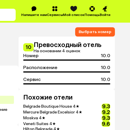
Напишите нам
Сервисы
Мой список
Помощь
Войти
Выбрать номер
Превосходный отель
10
На основании 4 оценок
Номер
10.0
Расположение
10.0
Сервис
10.0
Похожие отели
9.3
Belgrade Boutique House
4★
ние 
9.2
Mercure Belgrade Excelsior
4★
9.3
Moskva
4★
9.6
Veneti Suites
4★
Hilton Belgrade
4★