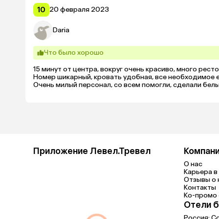
Лестница чистая, дверь в подъезд открыта. В подъез
стены. Вход в отель по коду, когда нет персонала. Конд
10
20 февраля 2023
регулярно

Приятный персонал, на все вопросы отвечают, по прос
Daria
Что было хорошо
15 минут от центра, вокруг очень красиво, много рес
Номер шикарный, кровать удобная, все необходимое ес
Очень милый персонал, со всем помогли, сделали белы
Приложение Левел.Тревел
Компан
О нас
Карьера в 
Отзывы о 
Контакты
Ко-промо с
Отели б
Россия:
С