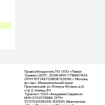
ы 
Правообладатель ПО: ООО «Левел
Тревел» (2011 - 2026) ИНН 7716697924,
ОГРН 1117746723808 123056, г. Москва,
вн.тер.г. Муниципальный округ
Пресненский, ул. Юлиуса Фучика, д.6,
стр.2, помещ.6Ч
Турагент: ООО «Академия Сервиса»
ИНН 3702175896, ОГРН
1173702008248, 153000, Ивановская