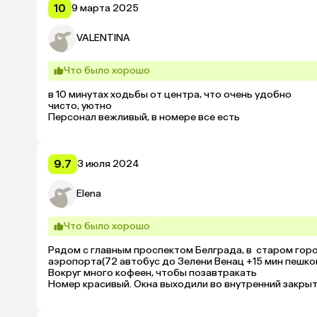
10
9 марта 2025
VALENTINA
Что было хорошо
в 10 минутах ходьбы от центра, что очень удобно

чисто, уютно

Персонал вежливый, в номере все есть
9.7
3 июля 2024
Elena
Что было хорошо
Рядом с главным проспектом Белграда, в  старом горо
аэропорта(72 автобус до Зелени Венац +15 мин пешком
Вокруг много кофеен, чтобы позавтракать  

Номер красивый. Окна выходили во внутренний закрытый 
черепичную крышу, противоположную часть дома и неб
Часть номеров выходит на Косовскую  ул.
