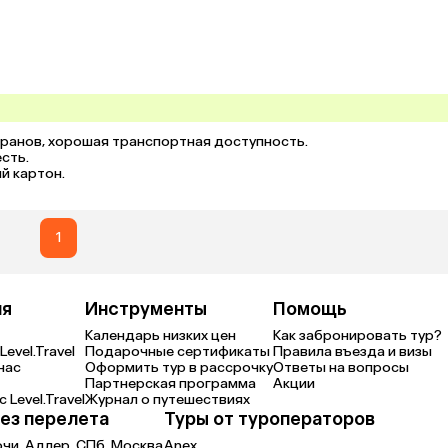
де еще один апарт и офисы. На этаже Доминик красиво расписан
иционер есть и в холле апарта и в номере. Убирают с 11 до 14 
ьбе заказали такси
торанов, хорошая транспортная доступность.

ть.

й картон.
1
ия
Инструменты
Помощь
Календарь низких цен
Как забронировать тур?
Level.Travel
Подарочные сертификаты
Правила въезда и визы
нас
Оформить тур в рассрочку
Ответы на вопросы
Партнерская программа
Акции
 Level.Travel
Журнал о путешествиях
ез перелета
Туры от туроператоров
очи,
Адлер,
СПб,
Москва
Anex