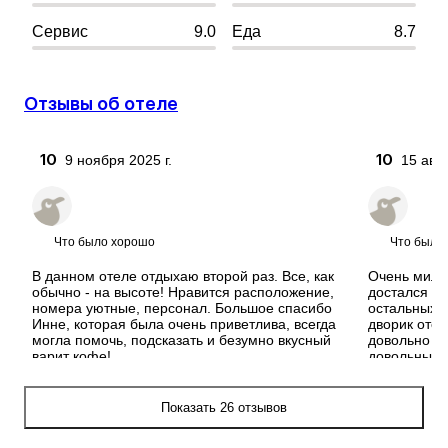
Сервис
9.0
Еда
8.7
Отзывы об отеле
10
10
9 ноября 2025 г.
15 авгу
EVGENIIA
Alina
Купил(а) тур в Армению на 3 ночи
Купил
Что было хорошо
Что было
В данном отеле отдыхаю второй раз. Все, как 
Очень милы
обычно - на высоте! Нравится расположение, 
достался но
номера уютные, персонал. Большое спасибо 
остальных (
Инне, которая была очень приветлива, всегда 
дворик отел
могла помочь, подсказать и безумно вкусный 
довольно п
варит кофе!
довольны
Что было
Показать 26 отзывов
Вода из душ