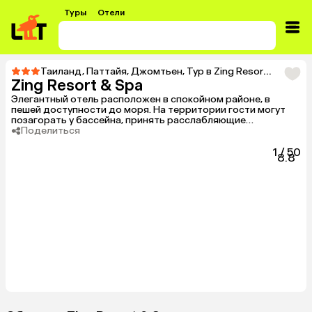
Туры
Отели
Таиланд
,
Паттайя
,
Джомтьен
,
Тур в Zing Resort & Spa
Zing Resort & Spa
Элегантный отель расположен в спокойном районе, в
пешей доступности до моря. На территории гости могут
позагорать у бассейна, принять расслабляющие
процедуры в СПА или заняться спортом. Номера
Поделиться
оформлены в классическом стиле в светлой гамме.
1
/
50
8.8