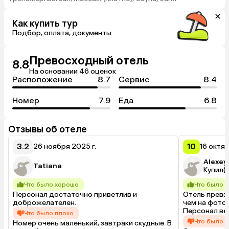
Как купить тур
Подбор, оплата, документы
Превосходный отель
8.8
На основании 46 оценок
Расположение
8.7
Сервис
8.4
Номер
7.9
Еда
6.8
Отзывы об отеле
3.2
10
26 ноября 2025 г.
16 октяб
Alexey
Tatiana
Купил(а
Что было хорошо
Что было 
Персонал достаточно приветлив и 
Отель превз
доброжелателен.
чем на фото,
Персонал ве
Что было плохо
Что было 
Номер очень маленький, завтраки скудные. В 