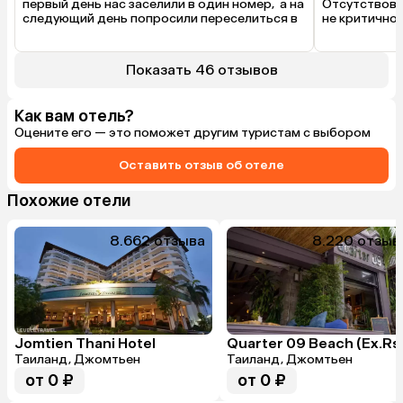
первый день нас заселили в один номер,  а на 
Отсутствовал
следующий день попросили переселиться в 
не критично,
соседний номер абсолютно такой же, в чем 
неудобства.
была необходимость не пояснили.
Показать 46 отзывов
Как вам отель?
Оцените его — это поможет другим туристам с выбором
Оставить отзыв об отеле
Похожие отели
8.6
62 отзыва
8.2
20 отзыв
Jomtien Thani Hotel
Таиланд, Джомтьен
Таиланд, Джомтьен
от 0 ₽
от 0 ₽