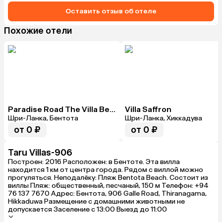
Оставить отзыв об отеле
Похожие отели
Paradise Road The Villa Bentota
Villa Saffron
Шри-Ланка, Бентота
Шри-Ланка, Хиккадува
от 0 ₽
от 0 ₽
Taru Villas-906
Построен: 2016 Расположен: в Бентоте. Эта вилла
находится 1 км от центра города. Рядом с виллой можно
прогуляться. Неподалёку: Пляж Bentota Beach. Состоит из
виллы Пляж: общественный, песчаный, 150 м Телефон: +94
76 137 7670 Адрес: Бентота, 906 Galle Road, Thiranagama,
Hikkaduwa Размещение с домашними животными не
допускается Заселение с 13:00 Выезд до 11:00