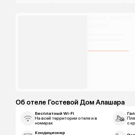
Об отеле Гостевой Дом Алашара
Бесплатный Wi-Fi
Гал
На всей территории отеля и в
Пля
номерах
с к
Кондиционер