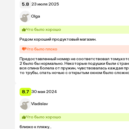
5.8
23 июля 2025
Olga
Что было хорошо
Рядом хороший продуктовый магазин.
Что было плохо
Предоставленный номер не соответствовал тому,котор
2 было бы нормально. Некоторые подушки были странны
вся спина болела от пружин, чувствовалась каждая пр
то трубы, спать ночью с открытым окном было сложно, 
кондиционер так расположен,что дул непосредственно
8.7
30 мая 2024
Vladislav
Что было хорошо
близко к пляжу...