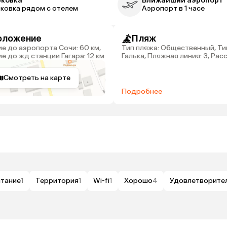
рковка
Ближайший аэропорт
ковка рядом с отелем
Аэропорт в 1 часе
оложение
Пляж
Тип пляжа: Общественный, Ти
е до жд станции Гагара: 12 км
Галька, Пляжная линия: 3, Рас
до пляжа: 600 м
Смотреть на карте
Подробнее
тание
1
Территория
1
Wi-fi
1
Хорошо
4
Удовлетворите