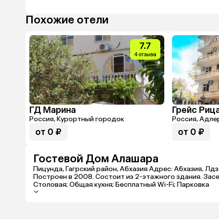
Похожие отели
7.7
4 отзыва
ГД Марина
Россия, Курортный городок
Россия, Адле
от 0 ₽
от 0 ₽
Гостевой Дом Алашара
Пицунда, Гагрский район, Абхазия Адрес: Абхазия, Лдз
Построен в 2008. Состоит из 2-этажного здания. Засе
Столовая; Общая кухня; Бесплатный Wi-Fi; Парковка