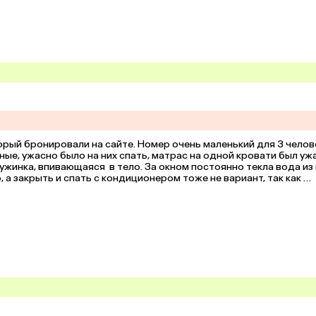
ый бронировали на сайте. Номер очень маленький для 3 человек
е, ужасно было на них спать, матрас на одной кровати был ужа
ужинка, впивающаяся  в тело. За окном постоянно текла вода из
а закрыть и спать с кондиционером тоже не вариант, так как 
 на все кровати.