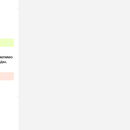
емлемо 
ды, 
ая. 
 
но, 
ердая 
я  раз 
айти 