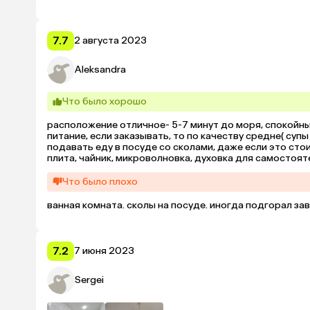
7.7
2 августа 2023
Aleksandra
Что было хорошо
расположение отличное- 5-7 минут до моря, спокойным
питание, если заказывать, то по качеству средне( суп
подавать еду в посуде со сколами, даже если это сто
плита, чайник, микроволновка, духовка для самостояте
вот к номеру много вопросов. сначали дали номер полу
без вопросов переселили через сутки в боковые корпу
Что было плохо
новая, целая. не понравилась ванная комната, очень м
есть трап в полу, но не понятно почему не привести ва
ванная комната. сколы на посуде. иногда подгорал завт
сотрудники отзывчивые, вопросы решают либо сразу, 
в номерах не убираются, пока не попросишь. уборка и 
5 садовнику. но, по-моему мнению уборка в номерах( х
в 5 дней.

7.2
7 июня 2023
ну, соотношение цена/качетво под вопросом. такой серв
отель гораздо лучше.

качество вай- фай твердая пятерка.
Sergei