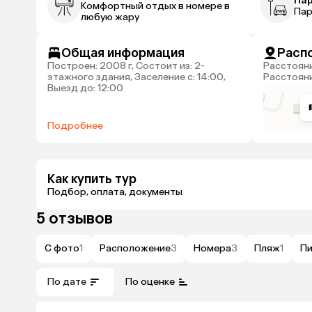
Па
Комфортный отдых в номере в
Пар
любую жару
Общая информация
Расп
Построен: 2008 г, Состоит из: 2-
Расстояние до аэропорта Сочи: 60 км,
этажного здания, Заселение с: 14:00,
Расстояни
Выезд до: 12:00
Подробнее
Как купить тур
Подбор, оплата, документы
5 отзывов
С фото
1
Расположение
3
Номера
3
Пляж
1
Пи
По дате
По оценке