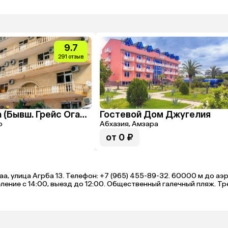
9.7
291 отзыв
Грейс Рица (Бывш. Грейс Оганес)
Гостевой Дом Джугелия
р
Абхазия, Амзара
от 0 ₽
аа, улица Агрба 13. Телефон: +7 (965) 455-89-32. 60000 м до аэ
ление с 14:00, выезд до 12:00. Общественный галечный пляж. Тр