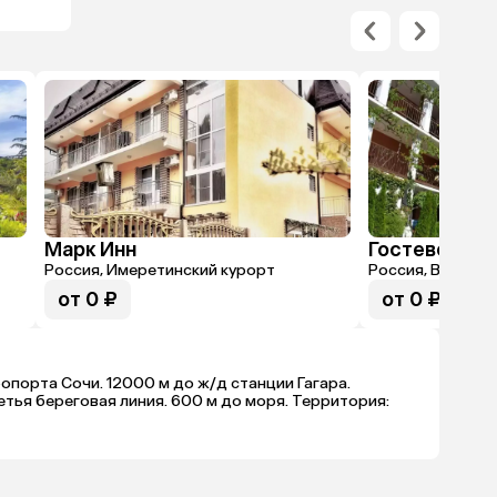
Марк Инн
Гостевой до
Россия, Имеретинский курорт
Россия, Вардане
от 0 ₽
от 0 ₽
ропорта Сочи. 12000 м до ж/д станции Гагара.
етья береговая линия. 600 м до моря. Территория: