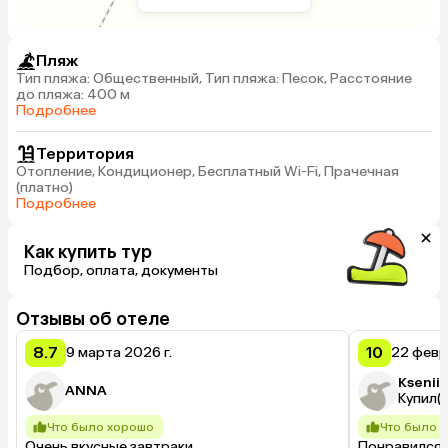
Пляж
Тип пляжа: Общественный, Тип пляжа: Песок, Расстояние
до пляжа: 400 м
Подробнее
Территория
Отопление, Кондиционер, Бесплатный Wi-Fi, Прачечная
(платно)
Подробнее
Как купить тур
Подбор, оплата, документы
Отзывы об отеле
8.7
10
9 марта 2026 г.
22 февра
Ksenii
ANNA
Купил(а
Что было хорошо
Что было 
Очень вкусные завтраки , 
Понравился х