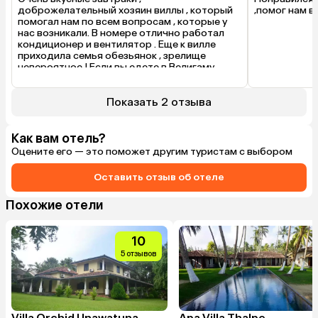
доброжелательный хозяин виллы , который 
,помог нам во
помогал нам по всем вопросам , которые у 
нас возникали. В номере отлично работал 
кондиционер и вентилятор . Еще к вилле 
приходила семья обезьянок , зрелище 
невероятное ! Если вы едете в Велигаму 
чтобы серфить и кататься по экскурсиям , то 
смело советую эту виллу ! Она очень 
простая , но душевная!
Показать 2 отзыва
Что было плохо
Это было не критично, но у нашего номера 
Как вам отель?
были проблемы с интернетом . Как с 
Оцените его — это поможет другим туристам с выбором
мобильным , так и с wi-fi . В остальном все 
прекрасно !
Оставить отзыв об отеле
Похожие отели
10
5 отзывов
Villa Orchid Unawatuna
Apa Villa Thalpe