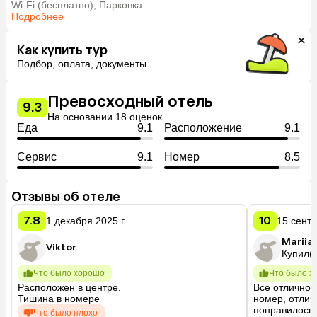
Wi-Fi (бесплатно), Парковка
Подробнее
Как купить тур
Подбор, оплата, документы
Превосходный отель
9.3
На основании 18 оценок
Еда
9.1
Расположение
9.1
Сервис
9.1
Номер
8.5
Отзывы об отеле
7.8
10
1 декабря 2025 г.
15 сентя
Mariia
Viktor
Купил(а
Что было хорошо
Что было х
Расположен в центре.

Все отлично,
Тишина в номере
номер, отличн
понравилось
Что было плохо