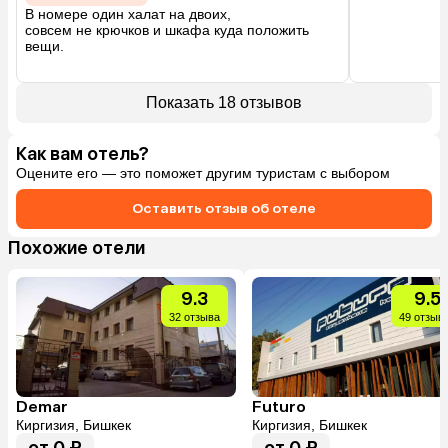
В номере один халат на двоих, 

совсем не крючков и шкафа куда положить 
вещи.

Персонал совсем не помог при некоторых 
вопросах.
Показать 18 отзывов
Как вам отель?
Оцените его — это поможет другим туристам с выбором
Оставить отзыв об отеле
Похожие отели
9.3
9.5
32 отзыва
49 отзыв
Demar
Futuro
Киргизия, Бишкек
Киргизия, Бишкек