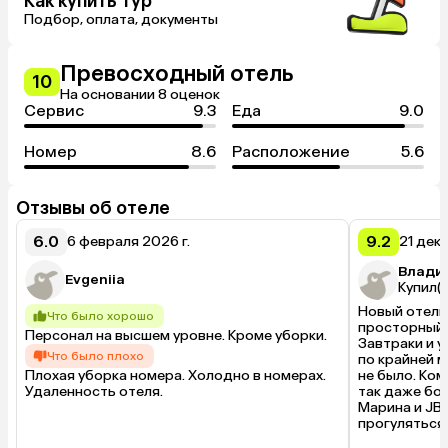
Как купить тур
около бассейна (платно)., Тренажерный зал, Живая музыка,
Массаж платно
Подбор, оплата, документы
Превосходный отель
10
На основании 8 оценок
Сервис
9.3
Еда
9.0
Номер
8.6
Расположение
5.6
Отзывы об отеле
6.0
9.2
6 февраля 2026 г.
21 дек
Владис
Evgeniia
Купил(а
Новый отель,
Что было хорошо
просторный и
Персонал на высшем уровне. Кроме уборки.
Завтраки и у
Что было плохо
по крайней м
Плохая уборка номера. Холодно в номерах. 
не было. Ком
Удаленность отеля.
так даже бо
Марина и JBR
прогуляться 
как вариант,