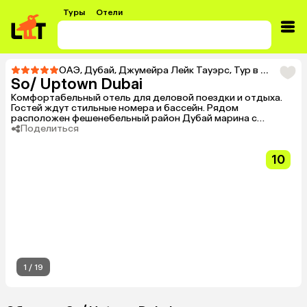
Туры
Отели
ОАЭ
,
Дубай
,
Джумейра Лейк Тауэрс
,
Тур в So/ Uptown Dubai
So/ Uptown Dubai
Комфортабельный отель для деловой поездки и отдыха.
Гостей ждут стильные номера и бассейн. Рядом
расположен фешенебельный район Дубай марина с
магазинами, ресторанами и променадом.
Поделиться
10
1
/
19