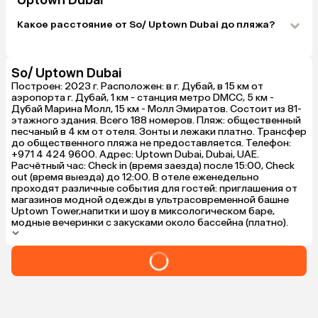
Uptown Dubai
Какое расстояние от So/ Uptown Dubai до пляжа?
So/ Uptown Dubai
Построен: 2023 г. Расположен: в г. Дубай, в 15 км от
аэропорта г. Дубай, ​1 км - станция метро DMCC, 5 км -
Дубай Марина Молл, 15 км - Молл Эмиратов. Состоит из 81-
этажного здания. Всего 188 номеров. Пляж: общественный
песчаный в 4 км от отеля. Зонты и лежаки платно. Трансфер
до общественного пляжа не предоставляется. Телефон:
+971 4 424 9600. Адрес: Uptown Dubai, Dubai, UAE.
Расчётный час: Check in (время заезда) после 15:00, Check
out (время выезда) до 12:00. В отеле еженедельно
проходят различные события для гостей: приглашения от
магазинов модной одежды в ультрасовременной башне
Uptown Tower,напитки и шоу в миксологическом баре,
модные вечеринки с закусками около бассейна (платно).