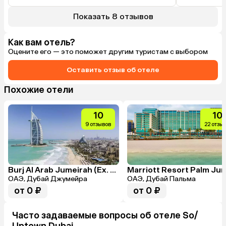
автобус до с
ну и такси н
Показать 8 отзывов
с высоким ур
наличие пляж
то однознач
Как вам отель?
Оцените его — это поможет другим туристам с выбором
Оставить отзыв об отеле
Похожие отели
10
10
9 отзывов
22 отзы
Burj Al Arab Jumeirah (Ex. Burj Al Arab Hotel)
ОАЭ, Дубай Джумейра
ОАЭ, Дубай Пальма
от 0 ₽
от 0 ₽
Часто задаваемые вопросы об отеле So/