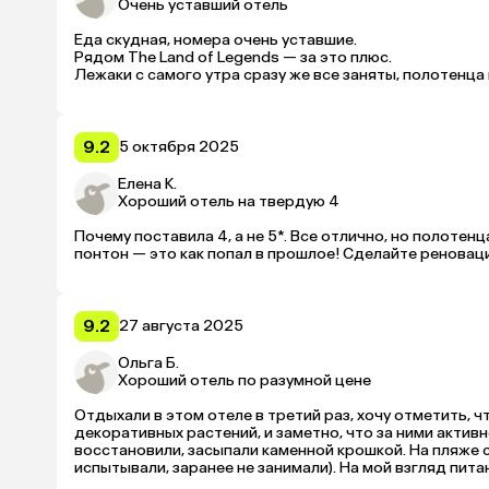
Очень уставший отель
Еда скудная, номера очень уставшие.

Рядом The Land of Legends — за это плюс.

Лежаки с самого утра сразу же все заняты, полотенца
9.2
5 октября 2025
Елена К.
Хороший отель на твердую 4
Почему поставила 4, а не 5*. Все отлично, но полотенца
понтон — это как попал в прошлое! Сделайте реноваци
9.2
27 августа 2025
Ольга Б.
Хороший отель по разумной цене
Отдыхали в этом отеле в третий раз, хочу отметить, 
декоративных растений, и заметно, что за ними активно
восстановили, засыпали каменной крошкой. На пляже с
испытывали, заранее не занимали). На мой взгляд пита
гг.), на столах в ресторане оперативно заменяют испа