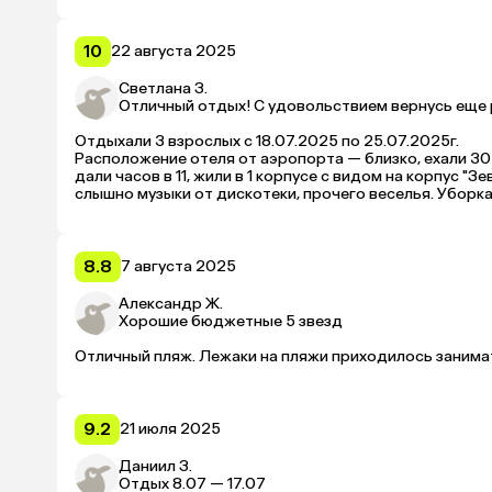
убирают ежедневно, без напоминаний, качественно. На 
10
22 августа 2025
Светлана З.
Отличный отдых! С удовольствием вернусь еще 
Отдыхали 3 взрослых с 18.07.2025 по 25.07.2025г. 

Расположение отеля от аэропорта — близко, ехали 30 м
дали часов в 11, жили в 1 корпусе с видом на корпус "
слышно музыки от дискотеки, прочего веселья. Уборка
Территория отеля огромная, красивая, вся в цветах, з
шикарно! За территорией отеля ничего нет, в магазин 
Ехать минут 20 до поселка Кадрие и до парка The Land 
Что касается питания: отличное! Мясо разнообразное, 
8.8
7 августа 2025
много… Проголодаться не успевали. Напитков алкоголь
ресторане, везде, на каждом шагу.

Александр Ж.
Анимация просто отличная! Ребята просто молодцы! А
Хорошие бюджетные 5 звезд
Волейбол, зарядка, аквааэробика, водное поло и много
приглашенные артисты, мы ходили с удовольствием. П
Отличный пляж. Лежаки на пляжи приходилось занимат
Также есть большой бассейн, бассейн с горками. Мы ез
нагревалась, поэтому мы все время находились в море.
назад...

Есть водные горки, до которых мы даже не добрались.
9.2
21 июля 2025
В общем, отель отличный! Подходит для семейного от
друзьям и знакомым этот отель и сама вернусь снова!
Даниил З.
Отдых 8.07 — 17.07