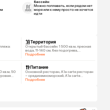
Бассейн
Можно поплавать, если рядом нет
ем
моря или к нему просто не хочется
идти
Территория
пляжа:
Открытый бассейн: 1 500 кв.м, пресная
вода, 11-140 см, без подогрева,
Открытый бассейн: 350 кв.м, пресная
Подробнее
вода, 110-140 см, без подогрева, 6
водных горок для взрослых и 3 для
детей, Крытый бассейн: 210 кв.м, 140-
Питание
160 см, подогрев в зимний сезон
 кв.м, 50
Основной ресторан, A`la carte ресторан
Игровая
– средиземноморский, A`la carte
ресторан – итальянский, 6 баров
Подробнее