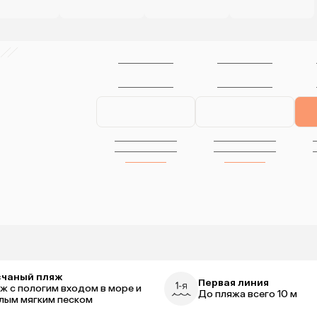
счаный пляж
Первая линия
ж с пологим входом в море и
До пляжа всего 10 м
лым мягким песком