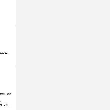
есы, 
чество 
 
2024 
 