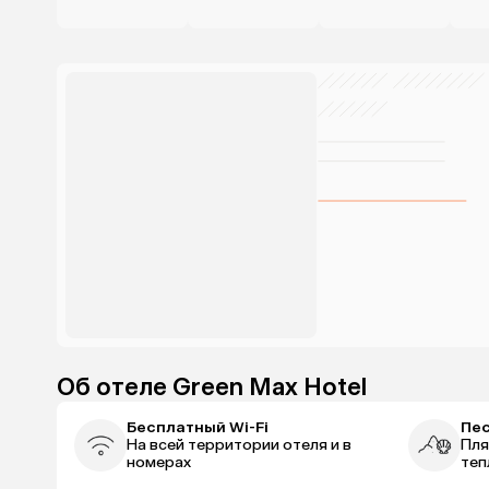
Об отеле Green Max Hotel
Бесплатный Wi-Fi
Пе
На всей территории отеля и в
Пля
номерах
теп