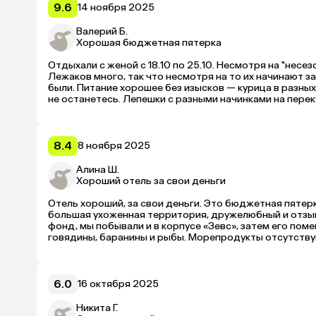
Территория большая, красивая, пляж — песчаная полоса
9.6
14 ноября 2025
Питание не супервау, но всегда были сытые, добросовес
Детский клуб работает отлично, ребенок считал минуты
Валерий Б.
23:00, моя всегда там тусила, а я могла либо сходить 
Хорошая бюджетная пятерка
В начале мая погода была так себе, спасал крытый ба
полотенца чуть ли не в дырах — нам такие ни разу не 
Отдыхали с женой с 18.10 по 25.10. Несмотря на "несе
Экскурсии у гида «Интурист» покупали, цены приемлем
Лежаков много, так что несмотря на то их начинают з
дешевле. Через него съездили в хаммам по прилете, Та
были. Питание хорошее без изысков — курица в разных
Legends. 

не останетесь. Лепешки с разными начинками на перек
Еще выяснилось, что моя крестная, которую я не видела
респект) В отзывах пишут про уставший номерной фон
спокойно разрешили в велком-зоне с ней посидеть, поб
корпусе, может, повезло) По вечерам развлекательная 
В целом отдыхом более чем довольны, ребенок плакал
В целом всё понравилось. 
«цена/качество» отличные.
8.4
8 ноября 2025
Алина Ш.
Хороший отель за свои деньги
Отель хороший, за свои деньги. Это бюджетная пятерк
большая ухоженная территория, дружелюбный и отзыв
фонд, мы побывали и в корпусе «Зевс», затем его поме
говядины, баранины и рыбы. Морепродукты отсутствую
Самое негативное впечатление оставил бар: так как та
6.0
16 октября 2025
Никита Г.