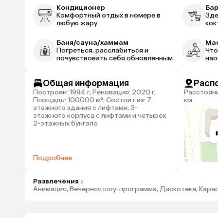
Кондиционер
Ба
Комфортный отдых в номере в
Зде
любую жару
кок
Баня/сауна/хаммам
Ма
Погреться, расслабиться и
Что
почувствовать себя обновленным
нао
Общая информация
Расп
Построен: 1994 г, Реновация: 2020 г,
Расстояние до аэропорта Анталья: 29
Площадь: 100000 м², Состоит из: 7-
км
этажного здания с лифтами, 3-
этажного корпуса с лифтами и четырех
2-этажных бунгало
Подробнее
Развлечения
Анимация, Вечерняя шоу-программа, Дискотека, Кара