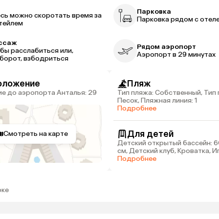
р
Парковка
сь можно скоротать время за
Парковка рядом с отел
тейлем
ссаж
Рядом аэропорт
бы расслабиться или,
Аэропорт в 29 минутах
борот, взбодриться
оложение
Пляж
Тип пляжа: Собственный, Тип 
Песок, Пляжная линия: 1
Подробнее
Для детей
Смотреть на карте
Детский открытый бассейн: 60
см, Детский клуб, Кроватка, 
площадка
Подробнее
оке