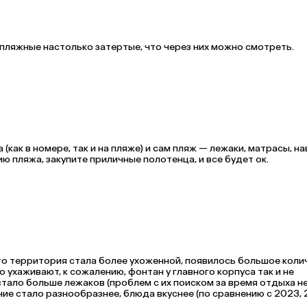
 пляжные настолько затертые, что через них можно смотреть.
 (как в номере, так и на пляже) и сам пляж — лежаки, матрасы, нав
ю пляжа, закупите приличные полотенца, и все будет ок.
что территория стала более ухоженной, появилось большое коли
 ухаживают, к сожалению, фонтан у главного корпуса так и не 
тало больше лежаков (проблем с их поиском за время отдыха не
ние стало разнообразнее, блюда вкуснее (по сравнению с 2023, 
чканные скатерти (ранее такого не было). Номера «подуставшие»,