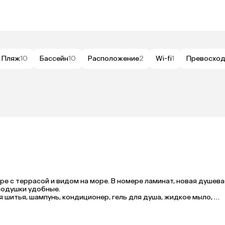
Пляж
10
Бассейн
10
Расположение
2
Wi-fi
1
Превосхо
ре с террасой и видом на море. В номере ламинат, новая душевая
подушки удобные. 

я шитья, шампунь, кондиционер, гель для душа, жидкое мыло, 
лняли. Уборка ежедневная, качественная, не приходилось что-то 