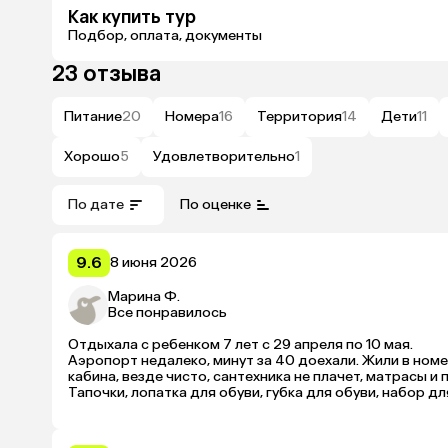
Как купить тур
Подбор, оплата, документы
23 отзыва
Питание
20
Номера
16
Территория
14
Дети
11
Хорошо
5
Удовлетворительно
1
По дате
По оценке
9.6
8 июня 2026
Марина Ф.
Все понравилось
Отдыхала с ребенком 7 лет с 29 апреля по 10 мая. 

Аэропорт недалеко, минут за 40 доехали. Жили в номе
кабина, везде чисто, сантехника не плачет, матрасы и 
Тапочки, лопатка для обуви, губка для обуви, набор дл
гигиенический набор, все на месте) 

В мини-баре вода, минералка и пепси. Регулярно попо
самостоятельно домывать)
