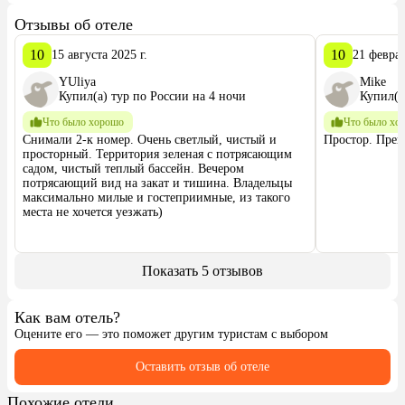
Отзывы об отеле
10
10
15 августа 2025 г.
21 феврал
YUliya
Mike
Купил(а) тур по России на 4 ночи
Купил(а
Что было хорошо
Что было хо
Снимали 2-к номер. Очень светлый, чистый и 
Простор. Прек
просторный. Территория зеленая с потрясающим 
садом, чистый теплый бассейн. Вечером 
потрясающий вид на закат и тишина. Владельцы 
максимально милые и гостеприимные, из такого 
места не хочется уезжать)
Показать 5 отзывов
Как вам отель?
Оцените его — это поможет другим туристам с выбором
Оставить отзыв об отеле
Похожие отели