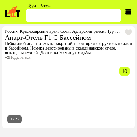
Туры
Отели
Россия
,
Краснодарский край
,
Сочи
,
Адлерский район
,
Тур в Апарт-Отель F1 С Бассейном
Апарт-Отель F1 С Бассейном
Небольшой апарт-отель на закрытой территории с фруктовым садом
и бассейном. Номера декорированы в скандинавском стиле,
оснащены кухней. До пляжа 30 минут ходьбы.
Поделиться
10
1
/
25