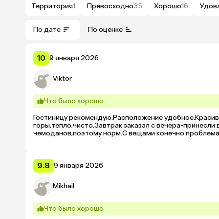
Территория
1
Превосходно
35
Хорошо
16
Удов
По дате
По оценке
10
9 января 2026
Viktor
Что было хорошо
Гостиницу рекомендую.Расположение удобное.Красивое
горы,тепло,чисто.Завтрак заказал с вечера-принесли в 
чемоданов,поэтому норм.С вещами конечно проблема 
9.8
9 января 2026
Mikhail
Что было хорошо