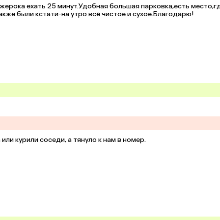
ерока ехать 25 минут.Удобная большая парковка,есть место,гд
акже были кстати-на утро всё чистое и сухое.Благодарю!
или курили соседи, а тянуло к нам в номер.
