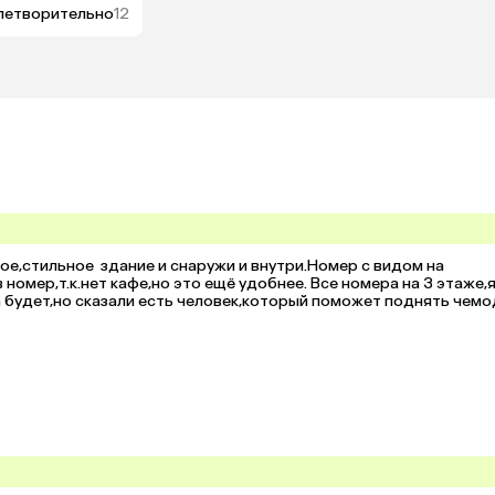
летворительно
12
,стильное  здание и снаружи и внутри.Номер с видом на 
номер,т.к.нет кафе,но это ещё удобнее. Все номера на 3 этаже,я 
будет,но сказали есть человек,который поможет поднять чемо