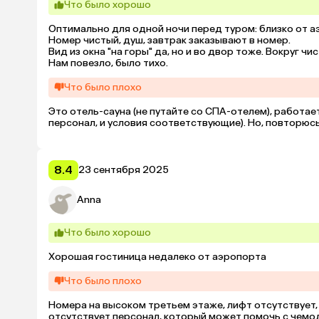
Что было хорошо
Оптимально для одной ночи перед туром: близко от аэ
Номер чистый, душ, завтрак заказывают в номер.

Вид из окна "на горы" да, но и во двор тоже. Вокруг чис
Нам повезло, было тихо.
Что было плохо
Это отель-сауна (не путайте со СПА-отелем), работает 
персонал, и условия соответствующие). Но, повторюсь,
8.4
23 сентября 2025
Anna
Что было хорошо
Хорошая гостиница недалеко от аэропорта
Что было плохо
Номера на высоком третьем этаже, лифт отсутствует, п
отсутствует персонал, который может помочь с чемо