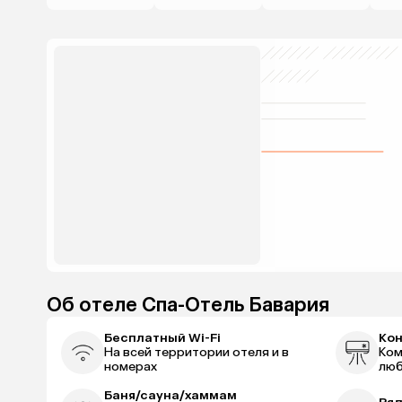
Об отеле Спа-Отель Бавария
Бесплатный Wi-Fi
Ко
На всей территории отеля и в
Ком
номерах
люб
Баня/сауна/хаммам