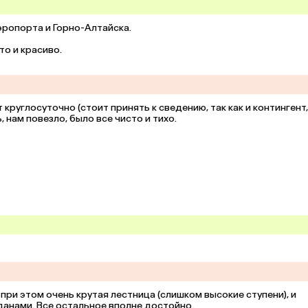
ропорта и Горно-Алтайска.

то и красиво.

круглосуточно (стоит принять к сведению, так как и контингент, 
 нам повезло, было все чисто и тихо.
ри этом очень крутая лестница (слишком высокие ступени), и 
данами. Все остальное вполне достойно.