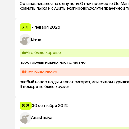
Останавливался на одну ночь.Отличное место.До Манж
хранить лыжи и сушить экипировку.Услуги прачечной т
7.4
7 января 2026
Elena
Что было хорошо
просторный номер, чисто, уютно.
Что было плохо
слабый напор воды и запах сигарет, или рядом курилка 
В номере не было кружек.
8.8
30 сентября 2025
Anastasiya