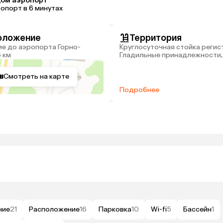
ом аэропорт
опорт в 6 минутах
оложение
Территория
Круглосуточная стойка регис
6 км
Гладильные принадлежности,
Прачечная (платно), Хранение
Смотреть на карте
Подробнее
ние
21
Расположение
16
Парковка
10
Wi-fi
5
Бассейн
1