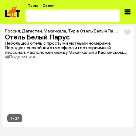
Туры
Отели
Россия
,
Дагестан
,
Махачкала
,
Тур в Отель Белый Парус
Отель Белый Парус
Небольшой отель с простыми уютными номерами.
Порадует спокойная атмосфера и гостеприимный
персонал. Расположен между Махачкалой и Каспийском,
недалеко от побережья Каспийского моря.
Поделиться
1
/
27