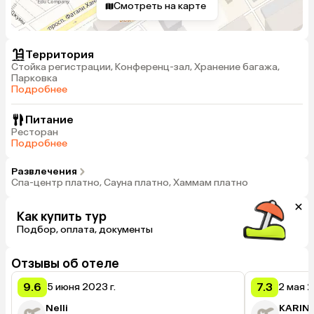
Смотреть на карте
Территория
Стойка регистрации, Конференц-зал, Хранение багажа,
Парковка
Подробнее
Питание
Ресторан
Подробнее
Развлечения
Спа-центр платно, Сауна платно, Хаммам платно
Как купить тур
Подбор, оплата, документы
Отзывы об отеле
9.6
7.3
5 июня 2023 г.
2 мая 2
Nelli
KARIN