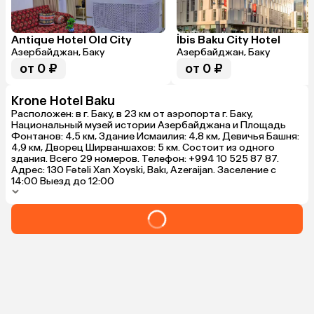
электроснабж
туда может с
ребёнок и п
Antique Hotel Old City
İbis Baku City Hotel
ситуацию/не
Азербайджан, Баку
Азербайджан, Баку
от 0 ₽
от 0 ₽
Krone Hotel Baku
Расположен: в г. Баку, в 23 км от аэропорта г. Баку,
Национальный музей истории Азербайджана и Площадь
Фонтанов: 4,5 км, Здание Исмаилия: 4,8 км, Девичья Башня:
4,9 км, Дворец Ширваншахов: 5 км. Состоит из одного
здания. Всего 29 номеров. Телефон: +994 10 525 87 87.
Адрес: 130 Fətəli Xan Xoyski, Bakı, Azeraijan. Заселение с
14:00 Выезд до 12:00