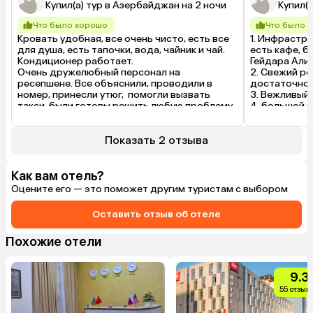
Купил(а) тур в Азербайджан на 2 ночи
Купил(а
Что было хорошо
Что было 
Кровать удобная, все очень чисто, есть все 
1. Инфрастру
для душа, есть тапочки, вода, чайник и чай. 
есть кафе, ба
Кондиционер работает.

Гейдара Алие
Очень дружелюбный персонал на 
2. Свежий ре
ресепшене. Все объяснили, проводили в 
достаточно 
номер, принесли утюг,  помогли вызвать 
3. Вежливый 
такси, были готовы решить любую проблему.
4. большой в
каша , разны
выпечка и п
Показать 2 отзыва
Что было 
1. Отель нов
неблагополуч
Как вам отель?
вечером гуля
Оцените его — это поможет другим туристам с выбором
пьяных. 

2. Мы приеха
нас провели 
Оставить отзыв об отеле
клининга, на
ожидала и по
Похожие отели
Соответстве
волосы на по
прикроватная
9.3
3. Был слома
и шторе (види
55 отзыв
4. Открыт до
например в к