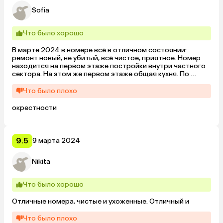
Sofia
Что было хорошо
В марте 2024 в номере всё в отличном состоянии: 
ремонт новый, не убитый, всё чистое, приятное. Номер 
находится на первом этаже постройки внутри частного 
сектора. На этом же первом этаже общая кухня. По 
лестнице выше - другие номера. Каждый день выносили 
мусор и делали уборку в холле и на кухне. Встретили 
Что было плохо
спокойно поздно вечером, при отъезде просто оставили 
ключ в двери.

окрестности
Отель расположен на чуть на горке, но добраться до 
парка можно совершенно спокойно (даже с 4-летним 
ребенком это было ок). Окрестности выглядят печально 
(заброшки, помойки...)
9.5
9 марта 2024
Nikita
Что было хорошо
Отличные номера, чистые и ухоженные. Отличный и
Что было плохо