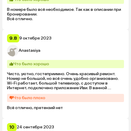
В номере было всё необходимое. Так как в описании при 
бронировании.

Всё отлично.
9.8
9 октября 2023
Anastasiya
Что было хорошо
Чисто, уютно, гостеприимно. Очень красивый ремонт. 
Номер не большой, но всё очень удобно организовано. 
Wi-Fi работает, большой телевизор, с доступом в 
Интернет, подключено приложение Иви. В ванной 
комнате тёплые полы. Много чистейших полотенец. Есть 
кухня: микроволновка, холодильник, плита, вся посуда. 

Что было плохо
До центра минут 10 с горки, обратно на такси - не 
рискнули подниматься 😂.
Всё отлично, претензий нет
10
24 сентября 2023