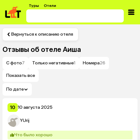
Туры
Отели
Вернуться к описанию отеля
Отзывы об отеле
Аиша
С фото
7
Только негативные
1
Номера
26
Показать все
По дате
10
10 августа 2025
YUrij
Что было хорошо