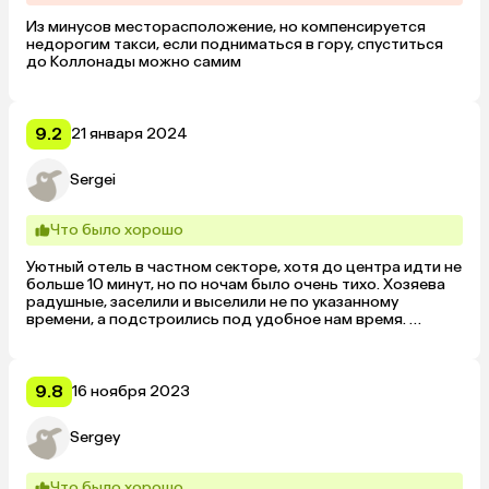
Из минусов месторасположение, но компенсируется 
недорогим такси, если подниматься в гору, спуститься 
до Коллонады можно самим
9.2
21 января 2024
Sergei
Что было хорошо
Уютный отель в частном секторе, хотя до центра идти не 
больше 10 минут, но по ночам было очень тихо. Хозяева 
радушные, заселили и выселили не по указанному 
времени, а подстроились под удобное нам время. 
Номера - как на фотографиях. Все понравилось!
9.8
16 ноября 2023
Sergey
Что было хорошо