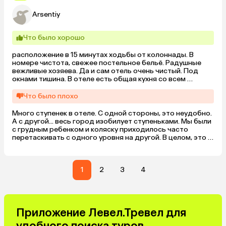
Arsentiy
Что было хорошо
расположение в 15 минутах ходьбы от колоннады. В 
номере чистота, свежее постельное бельё. Радушные 
вежливые хозяева. Да и сам отель очень чистый. Под 
окнами тишина. В отеле есть общая кухня со всем 
необходимым. Очень повезло с видом из окна на 
Национальный парк.
Что было плохо
Много ступенек в отеле. С одной стороны, это неудобно. 
А с другой... весь город изобилует ступеньками. Мы были 
с грудным ребенком и коляску приходилось часто 
перетаскивать с одного уровня на другой. В целом, это 
некритично. А ноги всё равно устают от ходьбы по 
парку)) есть ходили в ближайшую столовую. Туда под 
гору, обратно в гору)
1
2
3
4
Приложение Левел.Тревел для
удобного поиска туров