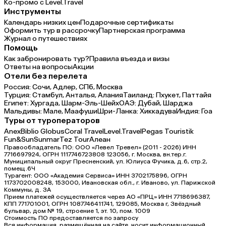
Ко-промо с Level.Travel
Инструменты
Календарь низких цен
Подарочные сертификаты
Оформить тур в рассрочку
Партнерская программа
Журнал о путешествиях
Помощь
Как забронировать тур?
Правила въезда и визы
Ответы на вопросы
Акции
Отели без перелета
Россия:
Сочи,
Адлер,
СПб,
Москва
Турция:
Стамбул,
Анталья,
Алания
Таиланд:
Пхукет,
Паттайя
Египет:
Хургада,
Шарм-Эль-Шейх
ОАЭ:
Дубай,
Шарджа
Мальдивы:
Мале,
Маафуши
Шри-Ланка:
Хиккадува
Индия:
Гоа
Туры от туроператоров
Anex
Biblio Globus
Coral Travel
Level.Travel
Pegas Touristik
Fun&Sun
Sunmar
Tez Tour
Алеан
Правообладатель ПО: ООО «Левел Тревел» (2011 - 2026) ИНН
7716697924, ОГРН 1117746723808 123056, г. Москва, вн.тер.г.
Муниципальный округ Пресненский, ул. Юлиуса Фучика, д.6, стр.2,
помещ.6Ч
Турагент: ООО «Академия Сервиса» ИНН 3702175896, ОГРН
1173702008248, 153000, Ивановская обл., г. Иваново, ул. Парижской
Коммуны, д. ЗА
Прием платежей осуществляется через АО «ПРЦ» ИНН 7718696387,
КПП 771701001, ОГРН 1087746411741, 129085, Москва г, Звёздный
бульвар, дом № 19, строение 1, эт. 10, пом. 1009
Стоимость ПО предоставляется по запросу
Вся информация, размещённая на сайте, носит информационный