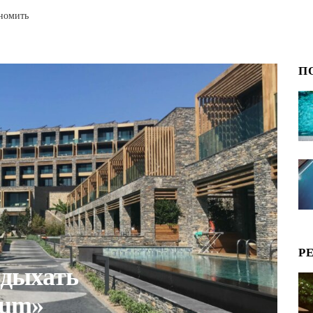
ономить
П
Р
тдыхать
rum»