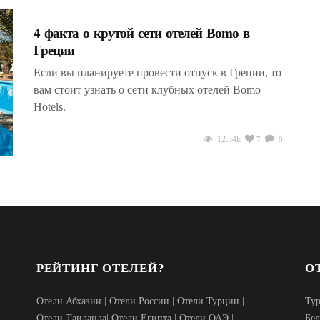
4 факта о крутой сети отелей Bomo в
Греции
Если вы планируете провести отпуск в Греции, то
вам стоит узнать о сети клубных отелей Bomo
Hotels.
12.34k
7
0
РЕЙТИНГ ОТЕЛЕЙ?
О
Отели Абхазии
|
Отели России
|
Отели Турции
|
Ту
Отели Таиланда
|
Отели Египта
|
Отели ОАЭ
|
Бел