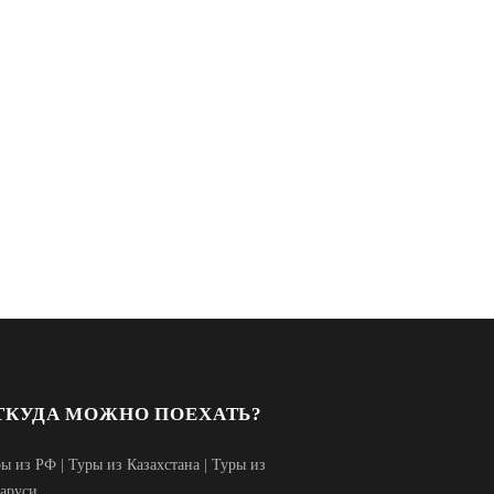
ТКУДА МОЖНО ПОЕХАТЬ?
ры из РФ
|
Туры из Казахстана
|
Туры из
аруси