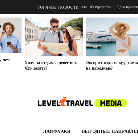
Одно приложение вместо 100 турагентов
Одно приложение вместо 
ГОРЯЧИЕ НОВОСТИ
, чем
Экспресс-отдых: куда слет
Хочу на отдых, а денег нет.
на выходные?
Что делать?
ЛАЙФХАКИ
ВЫГОДНЫЕ НАПРАВЛЕ