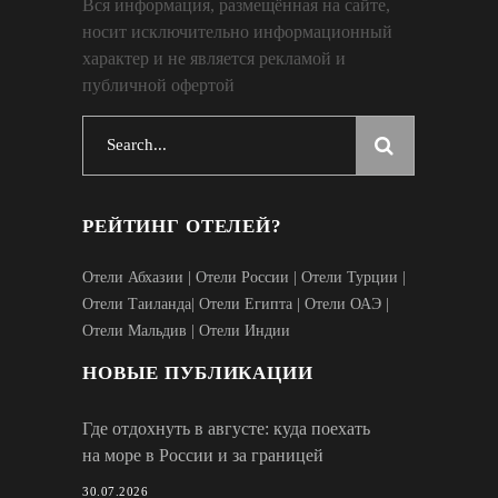
Вся информация, размещённая на сайте,
носит исключительно информационный
характер и не является рекламой и
публичной офертой
Search
for:
РЕЙТИНГ ОТЕЛЕЙ?
Отели Абхазии
|
Отели России
|
Отели Турции
|
Отели Таиланда
|
Отели Египта
|
Отели ОАЭ
|
Отели Мальдив
|
Отели Индии
НОВЫЕ ПУБЛИКАЦИИ
Где отдохнуть в августе: куда поехать
на море в России и за границей
30.07.2026