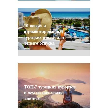
10 новых и
отремонтированных
турецких отелей для
летнего отпуска
ТОП-7 турецких курортов,
и чем на них можно
заняться