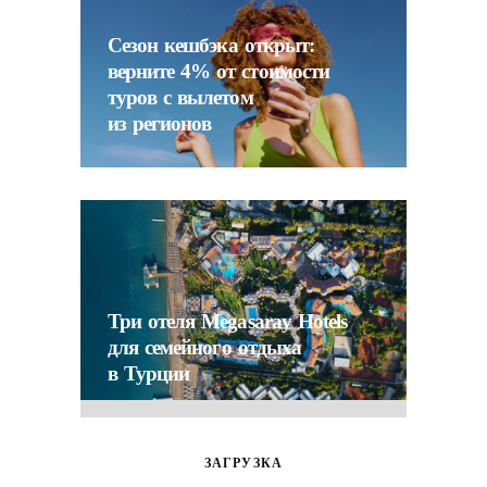
Сезон кешбэка открыт:
верните 4% от стоимости
туров с вылетом
из регионов
Три отеля Megasaray Hotels
для семейного отдыха
в Турции
ЗАГРУЗКА