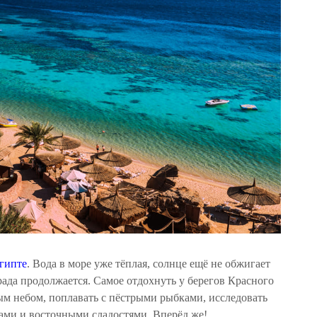
гипте
. Вода в море уже тёплая, солнце ещё не обжигает
рада продолжается. Самое отдохнуть у берегов Красного
ым небом, поплавать с пёстрыми рыбками, исследовать
ами и восточными сладостями. Вперёд же!