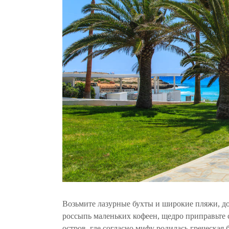
Возьмите лазурные бухты и широкие пляжи, д
россыпь маленьких кофеен, щедро приправьте 
остров, где согласно мифу родилась греческая