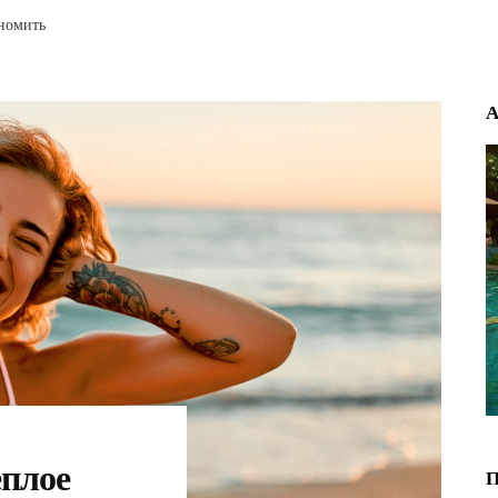
ономить
еплое