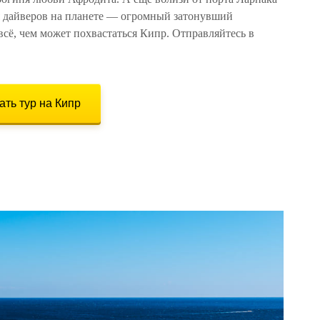
я дайверов на планете — огромный затонувший
всё, чем может похвастаться Кипр. Отправляйтесь в
ть тур на Кипр