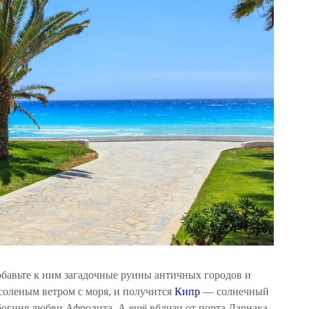
обавьте к ним загадочные руины античных городов и
соленым ветром с моря, и получится
Кипр
— солнечный
 богиня любви Афродита. А ещё вблизи от порта Ларнака