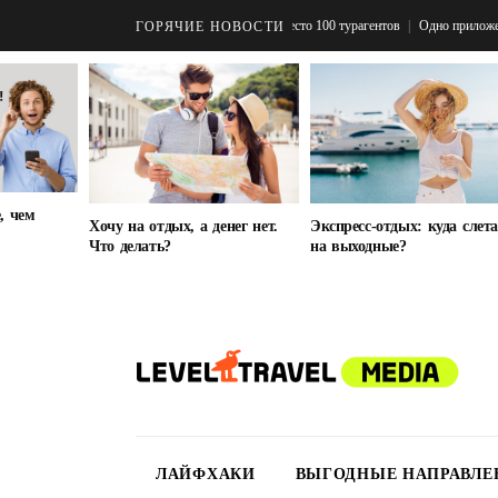
Одно приложение вместо 100 турагентов
Одно приложение вместо 100 
ГОРЯЧИЕ НОВОСТИ
, чем
Экспресс-отдых: куда слет
Хочу на отдых, а денег нет.
на выходные?
Что делать?
ЛАЙФХАКИ
ВЫГОДНЫЕ НАПРАВЛЕ