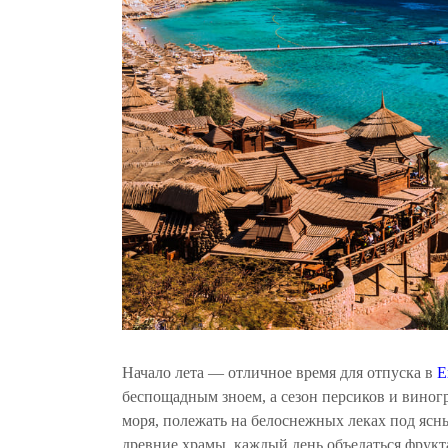
Начало лета — отличное время для отпуска в
Е
беспощадным зноем, а сезон персиков и виног
моря, полежать на белоснежных леках под ясн
древние храмы, каждый день объедаться фрукт