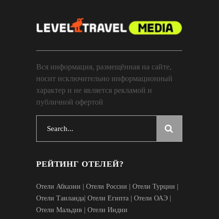
Вся информация, размещённая на сайте,
носит исключительно информационный
характер и не является рекламой и
публичной офертой
Search
for:
РЕЙТИНГ ОТЕЛЕЙ?
Отели Абхазии
|
Отели России
|
Отели Турции
|
Отели Таиланда
|
Отели Египта
|
Отели ОАЭ
|
Отели Мальдив
|
Отели Индии