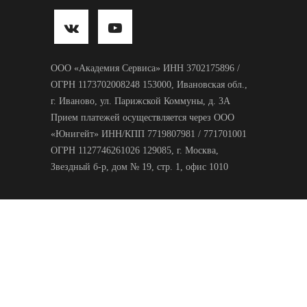
ООО «Академия Сервиса» ИНН 3702175896 /
ОГРН 1173702008248 153000, Ивановская обл.,
г. Иваново, ул. Парижской Коммуны, д. 3А
Прием платежей осуществляется через ООО
«Юнигейт» ИНН/КПП 7719807981 / 771701001
ОГРН 1127746261026 129085, г. Москва,
Звездный б-р, дом № 19, стр. 1, офис 1010