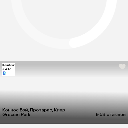
Кешбэк
+ 417
Коннос Бэй, Протарас, Кипр
Grecian Park
9.5
8 отзывов