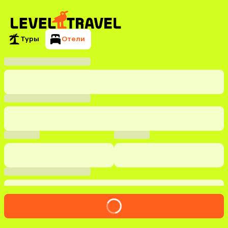
Туры
Отели