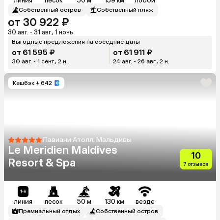
линия
песок
50 м
159 км
лобби
Собственный остров
Собственный пляж
от 30 922 ₽
30 авг. - 31 авг., 1 ночь
Выгодные предложения на соседние даты
от 61 595 ₽
от 61 911 ₽
30 авг. - 1 сент., 2 н.
24 авг. - 26 авг., 2 н.
Кешбэк
+ 642
Лавиани Атолл, Мальдивы
Le Meridien Maldives
10
Resort & Spa
7 отзывов
линия
песок
50 м
130 км
везде
Премиальный отдых
Собственный остров