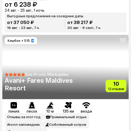
от 6 238 ₽
24 авг. - 25 авг., 1 ночь
Выгодные предложения на соседние даты
от 37 050 ₽
от 38 217 ₽
16 авг. - 23 авг., 7 н.
30 авг. - 6 сент., 7 н.
Кешбэк
+ 515
Баа Атолл, Мальдивы
Avani+ Fares Maldives
10
Resort
12 отзывов
линия
песок
10 м
135 км
везде
Отзывы за этот год
Премиальный отдых
Атолл-заповедник
Собственный остров