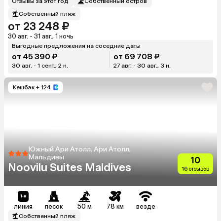
Отзывы за этот год
Собственный остров
Собственный пляж
от 23 248 ₽
30 авг. - 31 авг., 1 ночь
Выгодные предложения на соседние даты
от 45 390 ₽
от 69 708 ₽
30 авг. - 1 сент., 2 н.
27 авг. - 30 авг., 3 н.
Кешбэк
+ 124
Южный Ари Атолл, Ари Атолл,
Мальдивы
10
Noovilu Suites Maldives
16 отзывов
линия
песок
50 м
78 км
везде
Собственный пляж