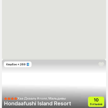
Кешбэк
+ 269
Хаа Дхаалу Атолл, Мальдивы
10
Hondaafushi Island Resort
6 отзывов