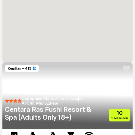
Кешбэк
+ 413
Северный Мале Атолл, Каафу
Атолл, Мальдивы
Centara Ras Fushi Resort &
10
Spa (Adults Only 18+)
13 отзывов