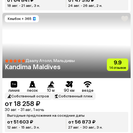
от 64 841 ₽
от 47 316 ₽
18 авг. - 21 авг., 3 н.
24 авг. - 26 авг., 2 н.
Кешбэк
+ 365
Даалу Атолл, Мальдивы
9.9
Kandima Maldives
14 отзывов
линия
песок
10 м
90 км
везде
Собственный остров
Собственный пляж
от 18 258 ₽
30 авг. - 31 авг., 1 ночь
Выгодные предложения на соседние даты
от 51 603 ₽
от 56 873 ₽
12 авг. - 15 авг., 3 н.
27 авг. - 30 авг., 3 н.