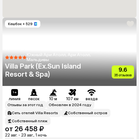
Кешбэк
+ 529
Южный Ари Атолл, Ари Атолл,
Мальдивы
Villa Park (Ex.Sun Island
9.6
Resort & Spa)
35 отзывов
линия
песок
10 м
107 км
везде
Отзывы за этот год
Обновлен в 2024 году
Сеть отелей Villa Resorts
Собственный остров
Собственный пляж
от 26 458 ₽
22 авг. - 23 авг., 1 ночь