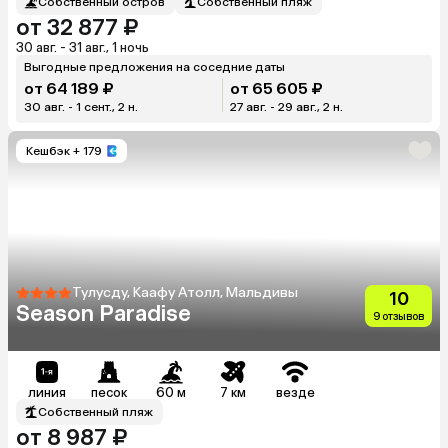
Собственный остров
Собственный пляж
от 32 877 ₽
30 авг. - 31 авг., 1 ночь
Выгодные предложения на соседние даты
от 64 189 ₽
от 65 605 ₽
30 авг. - 1 сент., 2 н.
27 авг. - 29 авг., 2 н.
Кешбэк
+ 179
Тулусду, Каафу Атолл, Мальдивы
10
Season Paradise
9 отзывов
линия
песок
60 м
7 км
везде
Собственный пляж
от 8 987 ₽