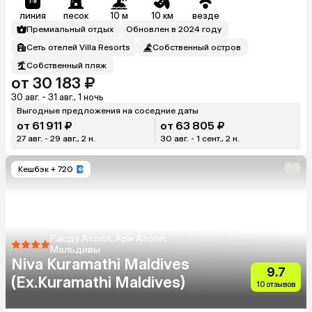
линия
песок
10 м
10 км
везде
Премиальный отдых
Обновлен в 2024 году
Сеть отелей Villa Resorts
Собственный остров
Собственный пляж
от 30 183 ₽
30 авг. - 31 авг., 1 ночь
Выгодные предложения на соседние даты
от 61 911 ₽
от 63 805 ₽
27 авг. - 29 авг., 2 н.
30 авг. - 1 сент., 2 н.
Кешбэк
+ 720
Расду Атолл, Ари Атолл,
Мальдивы
Niva Kuramathi Maldives
9.7
(Ex.Kuramathi Maldives)
10 отзывов