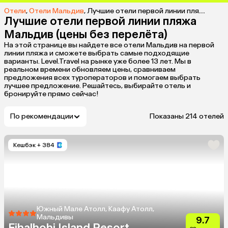
Отели
,
Отели Мальдив
,
Лучшие отели первой линии пляжа Мальдив (цены без перелёта)
Лучшие отели первой линии пляжа
Мальдив (цены без перелёта)
На этой странице вы найдете все отели Мальдив на первой
линии пляжа и сможете выбрать самые подходящие
варианты. Level.Travel на рынке уже более 13 лет. Мы в
реальном времени обновляем цены, сравниваем
предложения всех туроператоров и помогаем выбрать
лучшее предложение. Решайтесь, выбирайте отель и
бронируйте прямо сейчас!
По рекомендации
Показаны 214 отелей
Кешбэк
+ 384
Южный Мале Атолл, Каафу Атолл,
Мальдивы
9.7
Fihalhohi Island Resort