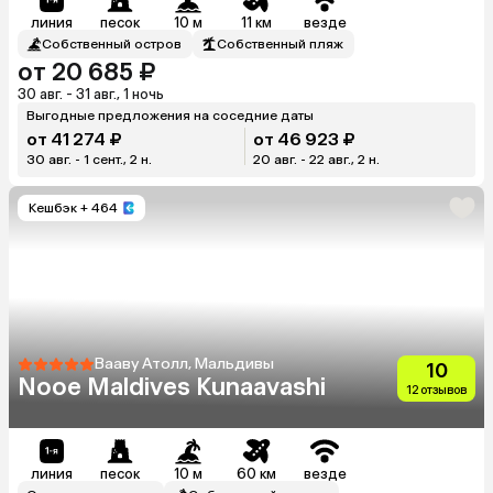
линия
песок
10 м
11 км
везде
Собственный остров
Собственный пляж
от 20 685 ₽
30 авг. - 31 авг., 1 ночь
Выгодные предложения на соседние даты
от 41 274 ₽
от 46 923 ₽
30 авг. - 1 сент., 2 н.
20 авг. - 22 авг., 2 н.
Кешбэк
+ 464
Вааву Атолл, Мальдивы
10
Nooe Maldives Kunaavashi
12 отзывов
линия
песок
10 м
60 км
везде