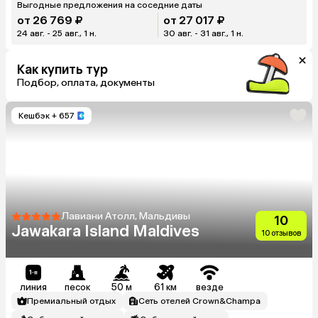
Выгодные предложения на соседние даты
от 26 769 ₽
от 27 017 ₽
24 авг. - 25 авг., 1 н.
30 авг. - 31 авг., 1 н.
Как купить тур
Подбор, оплата, документы
Кешбэк
+ 657
Лавиани Атолл, Мальдивы
10
Jawakara Island Maldives
10 отзывов
линия
песок
50 м
61 км
везде
Премиальный отдых
Сеть отелей Crown&Champa