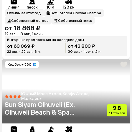
линия
песок
10 м
128 км
Отзывы за этот год
Сеть отелей Crown&Champa
Собственный остров
Собственный пляж
от 18 868 ₽
12 авг. - 13 авг., 1 ночь
Выгодные предложения на соседние даты
от 63 069 ₽
от 43 803 ₽
22 авг. - 25 авг., 3 н.
30 авг. - 1 сент., 2 н.
Кешбэк
+ 560
Южный Мале Атолл, Каафу Атолл,
Мальдивы
Sun Siyam Olhuveli (Ex.
9.8
Olhuveli Beach & Spa
11 отзывов
Resort)