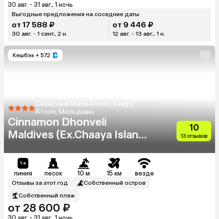
30 авг. - 31 авг., 1 ночь
Выгодные предложения на соседние даты
от 17 588 ₽
от 9 446 ₽
30 авг. - 1 сент., 2 н.
12 авг. - 13 авг., 1 н.
Кешбэк
+ 572
Северный Мале Атолл, Каафу
Атолл, Мальдивы
Cinnamon Dhonveli
10
Maldives (Ex.Chaaya Island
13 отзывов
Dhonveli)
линия
песок
10 м
15 км
везде
Отзывы за этот год
Собственный остров
Собственный пляж
от 28 600 ₽
30 авг. - 31 авг., 1 ночь