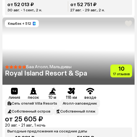
от 52 013 ₽
от 52 751 ₽
30 авг. - 1 сент., 2 н.
27 авг. - 29 авг., 2 н.
Кешбэк
+ 512
Баа Атолл, Мальдивы
10
Royal Island Resort & Spa
17 отзывов
линия
песок
10 м
118 км
везде
Сеть отелей Villa Resorts
Атолл-заповедник
Собственный остров
Собственный пляж
от 25 605 ₽
20 авг. - 21 авг., 1 ночь
Выгодные предложения на соседние даты