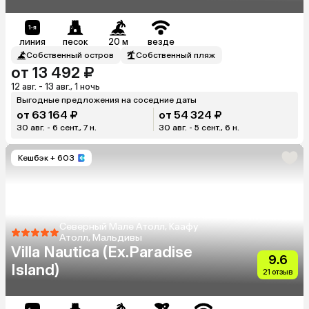
линия
песок
20 м
везде
Собственный остров
Собственный пляж
от 13 492 ₽
12 авг. - 13 авг., 1 ночь
Выгодные предложения на соседние даты
от 63 164 ₽
от 54 324 ₽
30 авг. - 6 сент., 7 н.
30 авг. - 5 сент., 6 н.
Кешбэк
+ 603
Северный Мале Атолл, Каафу
Атолл, Мальдивы
Villa Nautica (Ex.Paradise
9.6
Island)
21 отзыв