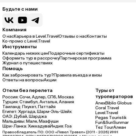
Будьте с нами
Компания
О нас
Карьера в Level.Travel
Отзывы о нас
Контакты
Ко-промо с Level.Travel
Инструменты
Календарь низких цен
Подарочные сертификаты
Оформить тур в рассрочку
Партнерская программа
Журнал о путешествиях
Помощь
Как забронировать тур?
Правила въезда и визы
Ответы на вопросы
Акции
Отели без перелета
Туры от
туроператоров
Россия:
Сочи,
Адлер,
СПб,
Москва
Турция:
Стамбул,
Анталья,
Алания
Anex
Biblio Globus
Таиланд:
Пхукет,
Паттайя
Coral Travel
Египет:
Хургада,
Шарм-Эль-Шейх
Level.Travel
ОАЭ:
Дубай,
Шарджа
Pegas Touristik
Мальдивы:
Мале,
Маафуши
Fun&Sun
Sunmar
Шри-Ланка:
Хиккадува
Индия:
Гоа
Tez Tour
Алеан
Правообладатель ПО: ООО «Левел Тревел» (2011 - 2026) ИНН