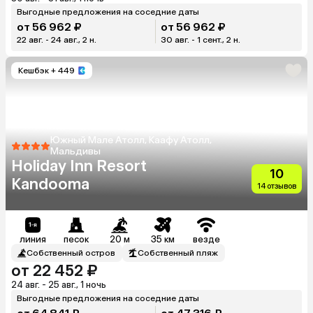
Выгодные предложения на соседние даты
от 56 962 ₽
от 56 962 ₽
22 авг. - 24 авг., 2 н.
30 авг. - 1 сент., 2 н.
Кешбэк
+ 449
Южный Мале Атолл, Каафу Атолл,
Мальдивы
Holiday Inn Resort
10
Kandooma
14 отзывов
линия
песок
20 м
35 км
везде
Собственный остров
Собственный пляж
от 22 452 ₽
24 авг. - 25 авг., 1 ночь
Выгодные предложения на соседние даты