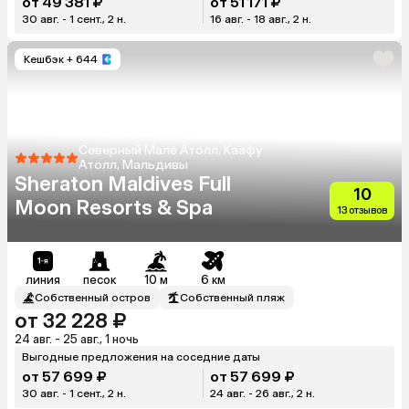
от 49 381 ₽
от 51 171 ₽
30 авг. - 1 сент., 2 н.
16 авг. - 18 авг., 2 н.
Кешбэк
+ 644
Северный Мале Атолл, Каафу
Атолл, Мальдивы
Sheraton Maldives Full
10
Moon Resorts & Spa
13 отзывов
линия
песок
10 м
6 км
Собственный остров
Собственный пляж
от 32 228 ₽
24 авг. - 25 авг., 1 ночь
Выгодные предложения на соседние даты
от 57 699 ₽
от 57 699 ₽
30 авг. - 1 сент., 2 н.
24 авг. - 26 авг., 2 н.