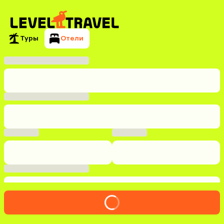
Туры
Отели