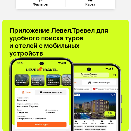
Шри-Ланка
Черногория
Фильтры
Карта
Маврикий
Марокко
Катар
Кипр
Оман
Израиль
Приложение Левел.Тревел для
Греция
Италия
удобного поиска туров
и отелей с мобильных
устройств