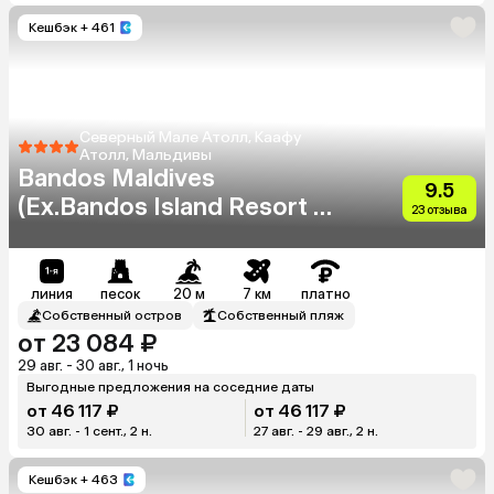
Кешбэк
+ 461
Северный Мале Атолл, Каафу
Атолл, Мальдивы
Bandos Maldives
9.5
(Ex.Bandos Island Resort &
23 отзыва
Spa)
линия
песок
20 м
7 км
платно
Собственный остров
Собственный пляж
от 23 084 ₽
29 авг. - 30 авг., 1 ночь
Выгодные предложения на соседние даты
от 46 117 ₽
от 46 117 ₽
30 авг. - 1 сент., 2 н.
27 авг. - 29 авг., 2 н.
Кешбэк
+ 463