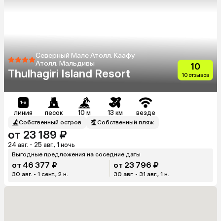
Северный Мале Атолл, Каафу
Атолл, Мальдивы
10
Thulhagiri Island Resort
10 отзывов
линия
песок
10 м
13 км
везде
Собственный остров
Собственный пляж
от 23 189 ₽
24 авг. - 25 авг., 1 ночь
Выгодные предложения на соседние даты
от 46 377 ₽
от 23 796 ₽
30 авг. - 1 сент., 2 н.
30 авг. - 31 авг., 1 н.