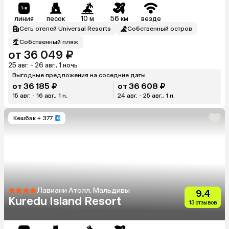
линия
песок
10 м
56 км
везде
Сеть отелей Universal Resorts
Собственный остров
Собственный пляж
от 36 049 ₽
25 авг. - 26 авг., 1 ночь
Выгодные предложения на соседние даты
от 36 185 ₽
от 36 608 ₽
15 авг. - 16 авг., 1 н.
24 авг. - 25 авг., 1 н.
Кешбэк
+ 377
Лавиани Атолл, Мальдивы
9.4
Kuredu Island Resort
13 отзывов