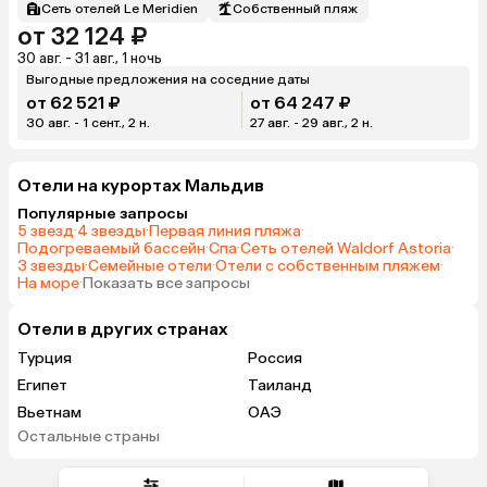
Сеть отелей Le Meridien
Собственный пляж
от 32 124 ₽
30 авг. - 31 авг., 1 ночь
Выгодные предложения на соседние даты
от 62 521 ₽
от 64 247 ₽
30 авг. - 1 сент., 2 н.
27 авг. - 29 авг., 2 н.
Отели на курортах Мальдив
Популярные запросы
5 звезд
·
4 звезды
·
Первая линия пляжа
·
Подогреваемый бассейн
·
Спа
·
Сеть отелей Waldorf Astoria
·
3 звезды
·
Семейные отели
·
Отели с собственным пляжем
·
На море
·
Показать все запросы
Отели в других странах
Турция
Россия
Египет
Таиланд
Вьетнам
ОАЭ
Остальные страны
Тунис
Танзания
Индонезия
Сейшелы