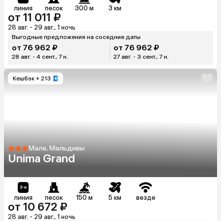
линия
песок
300 м
3 км
от 11 011 ₽
28 авг. - 29 авг., 1 ночь
Выгодные предложения на соседние даты
от 76 962 ₽
от 76 962 ₽
28 авг. - 4 сент., 7 н.
27 авг. - 3 сент., 7 н.
Кешбэк
+ 213
Мале, Мальдивы
Unima Grand
линия
песок
150 м
5 км
везде
от 10 672 ₽
28 авг. - 29 авг., 1 ночь