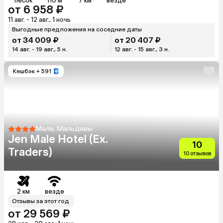
песок
110 м
7 км
везде
от 6 958 ₽
11 авг. - 12 авг., 1 ночь
Выгодные предложения на соседние даты
от 34 009 ₽
от 20 407 ₽
14 авг. - 19 авг., 5 н.
12 авг. - 15 авг., 3 н.
Кешбэк
+ 591
Мале, Мальдивы
Jen Male Hotel (Ex.
10
Traders)
10 отзывов
2 км
везде
Отзывы за этот год
от 29 569 ₽