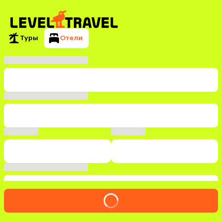
Туры
Отели