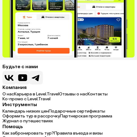
Гонконг
Саудовская Аравия
Бахрейн
Куба
Греция
Таджикистан
Италия
Испания
Будьте с нами
Компания
О нас
Карьера в Level.Travel
Отзывы о нас
Контакты
Ко-промо с Level.Travel
Инструменты
Календарь низких цен
Подарочные сертификаты
Оформить тур в рассрочку
Партнерская программа
Журнал о путешествиях
Помощь
Как забронировать тур?
Правила въезда и визы