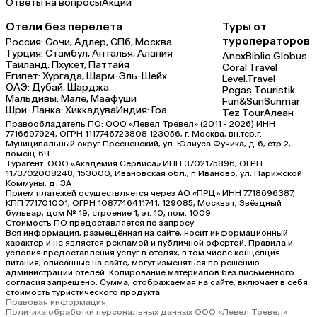
Ответы на вопросы
Акции
Отели без перелета
Туры от
туроператоров
Россия:
Сочи,
Адлер,
СПб,
Москва
Турция:
Стамбул,
Анталья,
Алания
Anex
Biblio Globus
Таиланд:
Пхукет,
Паттайя
Coral Travel
Египет:
Хургада,
Шарм-Эль-Шейх
Level.Travel
ОАЭ:
Дубай,
Шарджа
Pegas Touristik
Мальдивы:
Мале,
Маафуши
Fun&Sun
Sunmar
Шри-Ланка:
Хиккадува
Индия:
Гоа
Tez Tour
Алеан
Правообладатель ПО: ООО «Левел Тревел» (2011 - 2026) ИНН
7716697924, ОГРН 1117746723808 123056, г. Москва, вн.тер.г.
Муниципальный округ Пресненский, ул. Юлиуса Фучика, д.6, стр.2,
помещ.6Ч
Турагент: ООО «Академия Сервиса» ИНН 3702175896, ОГРН
1173702008248, 153000, Ивановская обл., г. Иваново, ул. Парижской
Коммуны, д. ЗА
Прием платежей осуществляется через АО «ПРЦ» ИНН 7718696387,
КПП 771701001, ОГРН 1087746411741, 129085, Москва г, Звёздный
бульвар, дом № 19, строение 1, эт. 10, пом. 1009
Стоимость ПО предоставляется по запросу
Вся информация, размещённая на сайте, носит информационный
характер и не является рекламой и публичной офертой. Правила и
условия предоставления услуг в отелях, в том числе концепция
питания, описанные на сайте, могут изменяться по решению
администрации отелей. Копирование материалов без письменного
согласия запрещено. Сумма, отображаемая на сайте, включает в себя
стоимость туристического продукта
Правовая информация
Политика обработки персональных данных ООО «Левел Тревел»