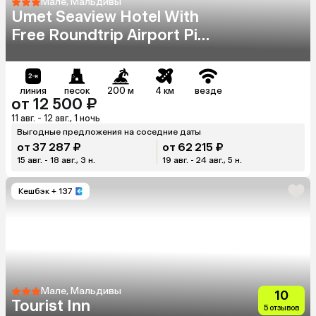
Мале, Мальдивы
Umet Seaview Hotel With
Free Roundtrip Airport Pick
Up And Drop Off
линия
песок
200 м
4 км
везде
от 12 500 ₽
11 авг. - 12 авг., 1 ночь
Выгодные предложения на соседние даты
от 37 287 ₽
от 62 215 ₽
15 авг. - 18 авг., 3 н.
19 авг. - 24 авг., 5 н.
Кешбэк
+ 137
Мале, Мальдивы
10
Tourist Inn
5 отзывов