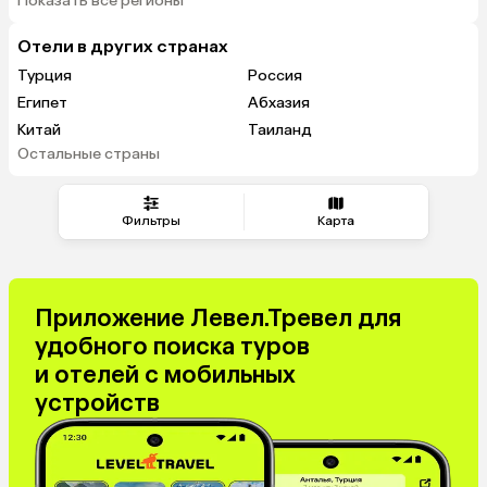
Показать все регионы
Отели в других странах
Турция
Россия
Египет
Абхазия
Китай
Таиланд
Остальные страны
Вьетнам
ОАЭ
Мальдивы
Тунис
Грузия
Танзания
Фильтры
Карта
Индонезия
Беларусь
Армения
Сейшелы
Шри-Ланка
Казахстан
Приложение Левел.Тревел для
Азербайджан
Узбекистан
удобного поиска туров
Черногория
Маврикий
и отелей с мобильных
Индия
Япония
устройств
Сербия
Кипр
Малайзия
Марокко
Катар
Киргизия
Оман
Израиль