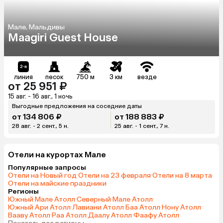
Мале, Мальдивы
Maagiri Guest House
линия
песок
750 м
3 км
везде
от 25 951 ₽
15 авг. - 16 авг., 1 ночь
Выгодные предложения на соседние даты
от 134 806 ₽
от 188 883 ₽
28 авг. - 2 сент., 5 н.
25 авг. - 1 сент., 7 н.
Отели на курортах Мале
Популярные запросы
Отели на Новый год
·
Отели на 23 февраля
·
Отели на 8 марта
·
Отели на майские праздники
Регионы
Южный Мале Атолл
·
Северный Мале Атолл
·
Южный Ари Атолл
·
Лавиани Атолл
·
Баа Атолл
·
Нону Атолл
·
Вааву Атолл
·
Раа Атолл
·
Даалу Атолл
·
Фаафу Атолл
·