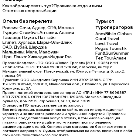
Как забронировать тур?
Правила въезда и визы
Ответы на вопросы
Акции
Отели без перелета
Туры от
туроператоров
Россия:
Сочи,
Адлер,
СПб,
Москва
Турция:
Стамбул,
Анталья,
Алания
Anex
Biblio Globus
Таиланд:
Пхукет,
Паттайя
Coral Travel
Египет:
Хургада,
Шарм-Эль-Шейх
Level.Travel
ОАЭ:
Дубай,
Шарджа
Pegas Touristik
Мальдивы:
Мале,
Маафуши
Fun&Sun
Sunmar
Шри-Ланка:
Хиккадува
Индия:
Гоа
Tez Tour
Алеан
Правообладатель ПО: ООО «Левел Тревел» (2011 - 2026) ИНН
7716697924, ОГРН 1117746723808 123056, г. Москва, вн.тер.г.
Муниципальный округ Пресненский, ул. Юлиуса Фучика, д.6, стр.2,
помещ.6Ч
Турагент: ООО «Академия Сервиса» ИНН 3702175896, ОГРН
1173702008248, 153000, Ивановская обл., г. Иваново, ул. Парижской
Коммуны, д. ЗА
Прием платежей осуществляется через АО «ПРЦ» ИНН 7718696387,
КПП 771701001, ОГРН 1087746411741, 129085, Москва г, Звёздный
бульвар, дом № 19, строение 1, эт. 10, пом. 1009
Стоимость ПО предоставляется по запросу
Вся информация, размещённая на сайте, носит информационный
характер и не является рекламой и публичной офертой. Правила и
условия предоставления услуг в отелях, в том числе концепция
питания, описанные на сайте, могут изменяться по решению
администрации отелей. Копирование материалов без письменного
согласия запрещено. Сумма, отображаемая на сайте, включает в себя
стоимость туристического продукта