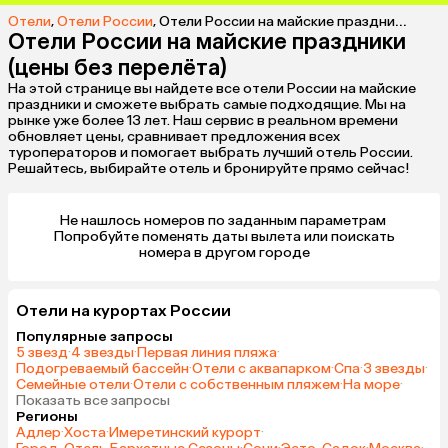
Отели
,
Отели России
,
Отели России на майские праздники (цены без перелёта)
Отели России на майские праздники
(цены без перелёта)
На этой странице вы найдете все отели России на майские
праздники и сможете выбрать самые подходящие. Мы на
рынке уже более 13 лет. Наш сервис в реальном времени
обновляет цены, сравнивает предложения всех
туроператоров и помогает выбрать лучший отель России.
Решайтесь, выбирайте отель и бронируйте прямо сейчас!
Не нашлось номеров по заданным параметрам 

 Попробуйте поменять даты вылета или поискать 
номера в другом городе
Отели на курортах России
Популярные запросы
5 звезд
·
4 звезды
·
Первая линия пляжа
·
Подогреваемый бассейн
·
Отели с аквапарком
·
Спа
·
3 звезды
·
Семейные отели
·
Отели с собственным пляжем
·
На море
·
Показать все запросы
Регионы
Адлер
·
Хоста
·
Имеретинский курорт
·