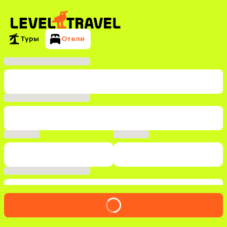
Туры
Отели