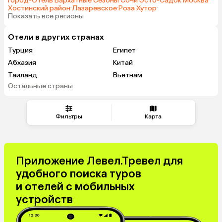
Город-Отель Бархатные Сезоны
·
Сочи
·
Эсто-Садок
·
Москва
·
Хостинский район
·
Лазаревское
·
Роза Хутор
·
Показать все регионы
Отели в других странах
Турция
Египет
Абхазия
Китай
Таиланд
Вьетнам
Остальные страны
ОАЭ
Мальдивы
Тунис
Грузия
Танзания
Индонезия
Фильтры
Карта
Армения
Беларусь
Сейшелы
Казахстан
Шри-Ланка
Узбекистан
Приложение Левел.Тревел для
Азербайджан
Маврикий
удобного поиска туров
Черногория
Индия
и отелей с мобильных
Япония
Сербия
устройств
Кипр
Марокко
Катар
Малайзия