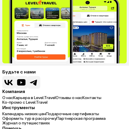
Киргизия
Оман
Израиль
Гонконг
Саудовская Аравия
Бахрейн
Куба
Греция
Таджикистан
Италия
Испания
Будьте с нами
Компания
О нас
Карьера в Level.Travel
Отзывы о нас
Контакты
Ко-промо с Level.Travel
Инструменты
Календарь низких цен
Подарочные сертификаты
Оформить тур в рассрочку
Партнерская программа
Журнал о путешествиях
Помощь