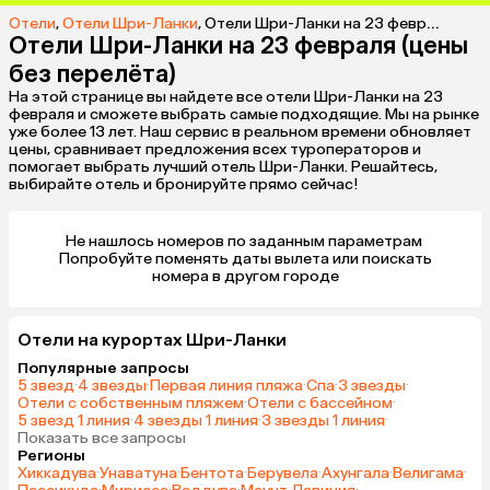
Отели
,
Отели Шри-Ланки
,
Отели Шри-Ланки на 23 февраля (цены без перелёта)
Отели Шри-Ланки на 23 февраля (цены
без перелёта)
На этой странице вы найдете все отели Шри-Ланки на 23
февраля и сможете выбрать самые подходящие. Мы на рынке
уже более 13 лет. Наш сервис в реальном времени обновляет
цены, сравнивает предложения всех туроператоров и
помогает выбрать лучший отель Шри-Ланки. Решайтесь,
выбирайте отель и бронируйте прямо сейчас!
Не нашлось номеров по заданным параметрам 

 Попробуйте поменять даты вылета или поискать 
номера в другом городе
Отели на курортах Шри-Ланки
Популярные запросы
5 звезд
·
4 звезды
·
Первая линия пляжа
·
Спа
·
3 звезды
·
Отели с собственным пляжем
·
Отели с бассейном
·
5 звезд 1 линия
·
4 звезды 1 линия
·
3 звезды 1 линия
·
Показать все запросы
Регионы
Хиккадува
·
Унаватуна
·
Бентота
·
Берувела
·
Ахунгала
·
Велигама
·