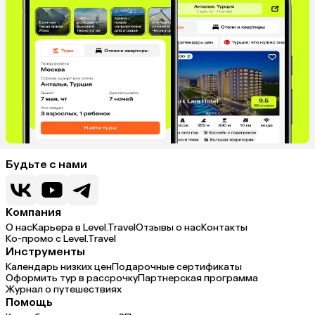
Израиль
Гонконг
Саудовская Аравия
Бахрейн
Куба
Греция
Таджикистан
Италия
Испания
Будьте с нами
Компания
О нас
Карьера в Level.Travel
Отзывы о нас
Контакты
Ко-промо с Level.Travel
Инструменты
Календарь низких цен
Подарочные сертификаты
Оформить тур в рассрочку
Партнерская программа
Журнал о путешествиях
Помощь