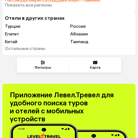
Пассикуда
·
Мирисса
·
Ваддува
·
Маунт Лавиния
·
Показать все регионы
Отели в других странах
Турция
Россия
Египет
Абхазия
Китай
Таиланд
Остальные страны
Вьетнам
ОАЭ
Мальдивы
Тунис
Грузия
Танзания
Фильтры
Карта
Индонезия
Армения
Беларусь
Сейшелы
Казахстан
Узбекистан
Приложение Левел.Тревел для
Азербайджан
Маврикий
удобного поиска туров
Черногория
Индия
и отелей с мобильных
Япония
Сербия
устройств
Кипр
Марокко
Катар
Малайзия
Киргизия
Оман