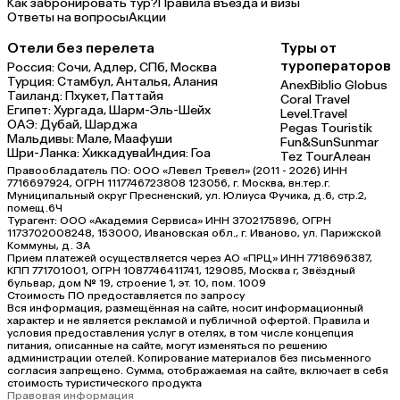
Как забронировать тур?
Правила въезда и визы
Ответы на вопросы
Акции
Отели без перелета
Туры от
туроператоров
Россия:
Сочи,
Адлер,
СПб,
Москва
Турция:
Стамбул,
Анталья,
Алания
Anex
Biblio Globus
Таиланд:
Пхукет,
Паттайя
Coral Travel
Египет:
Хургада,
Шарм-Эль-Шейх
Level.Travel
ОАЭ:
Дубай,
Шарджа
Pegas Touristik
Мальдивы:
Мале,
Маафуши
Fun&Sun
Sunmar
Шри-Ланка:
Хиккадува
Индия:
Гоа
Tez Tour
Алеан
Правообладатель ПО: ООО «Левел Тревел» (2011 - 2026) ИНН
7716697924, ОГРН 1117746723808 123056, г. Москва, вн.тер.г.
Муниципальный округ Пресненский, ул. Юлиуса Фучика, д.6, стр.2,
помещ.6Ч
Турагент: ООО «Академия Сервиса» ИНН 3702175896, ОГРН
1173702008248, 153000, Ивановская обл., г. Иваново, ул. Парижской
Коммуны, д. ЗА
Прием платежей осуществляется через АО «ПРЦ» ИНН 7718696387,
КПП 771701001, ОГРН 1087746411741, 129085, Москва г, Звёздный
бульвар, дом № 19, строение 1, эт. 10, пом. 1009
Стоимость ПО предоставляется по запросу
Вся информация, размещённая на сайте, носит информационный
характер и не является рекламой и публичной офертой. Правила и
условия предоставления услуг в отелях, в том числе концепция
питания, описанные на сайте, могут изменяться по решению
администрации отелей. Копирование материалов без письменного
согласия запрещено. Сумма, отображаемая на сайте, включает в себя
стоимость туристического продукта
Правовая информация