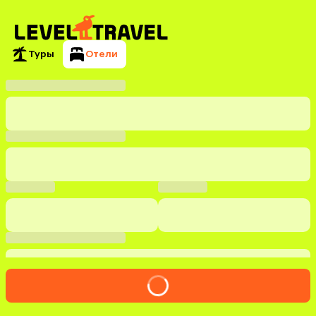
Туры
Отели