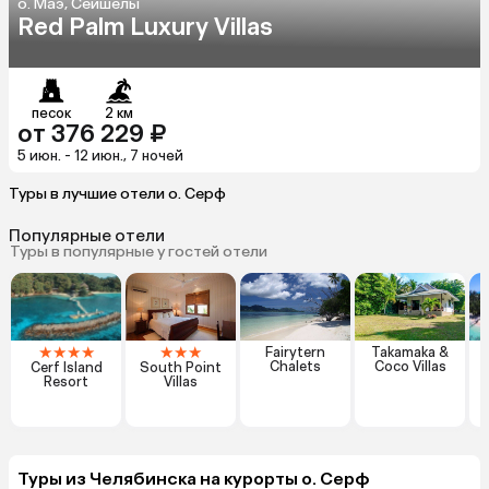
о. Маэ, Сейшелы
Red Palm Luxury Villas
песок
2 км
от 376 229 ₽
5 июн. - 12 июн., 7 ночей
Туры в лучшие отели о. Серф
Популярные отели
Туры в популярные у гостей отели
★
★
★
★
★
★
★
Fairytern
Takamaka &
Chalets
Coco Villas
Cerf Island
South Point
Resort
Villas
Туры из Челябинска на курорты о. Серф