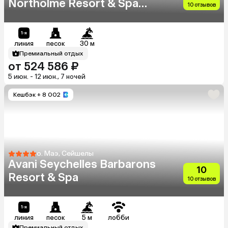
Northolme Resort & Spa
10 отзывов
(Adults Only 13+)
линия
песок
30 м
Премиальный отдых
от 524 586 ₽
5 июн. - 12 июн., 7 ночей
Кешбэк
+ 8 002
о. Маэ, Сейшелы
Avani Seychelles Barbarons
10
Resort & Spa
10 отзывов
линия
песок
5 м
лобби
Премиальный отдых