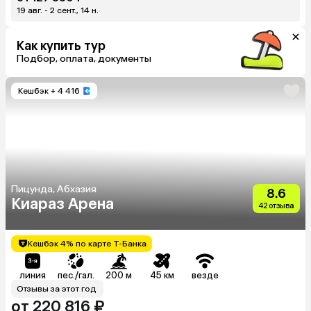
19 авг. - 2 сент., 14 н.
Как купить тур
Подбор, оплата, документы
Кешбэк
+ 4 416
Пицунда, Абхазия
8.6
Киараз Арена
42 отзыва
Кешбэк 4% по карте Т-Банка
линия
пес./гал.
200 м
45 км
везде
Отзывы за этот год
от 220 816 ₽