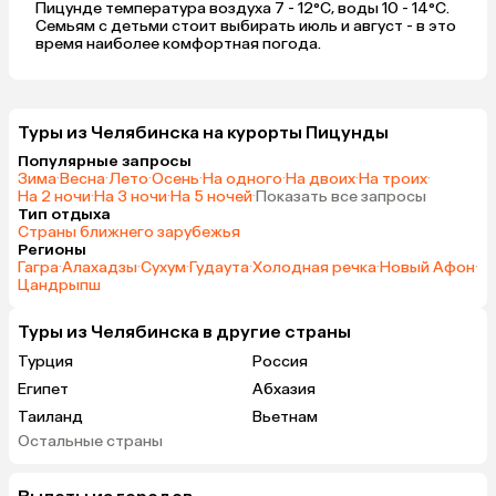
Пицунде температура воздуха 7 - 12°C, воды 10 - 14°C.
Семьям с детьми стоит выбирать июль и август - в это
время наиболее комфортная погода.
Туры из Челябинска на курорты Пицунды
Популярные запросы
Зима
·
Весна
·
Лето
·
Осень
·
На одного
·
На двоих
·
На троих
·
На 2 ночи
·
На 3 ночи
·
На 5 ночей
·
Показать все запросы
Тип отдыха
Страны ближнего зарубежья
Регионы
Гагра
·
Алахадзы
·
Сухум
·
Гудаута
·
Холодная речка
·
Новый Афон
·
Цандрыпш
Туры из Челябинска в другие страны
Турция
Россия
Египет
Абхазия
Таиланд
Вьетнам
Остальные страны
ОАЭ
Мальдивы
Шри-Ланка
Гонконг