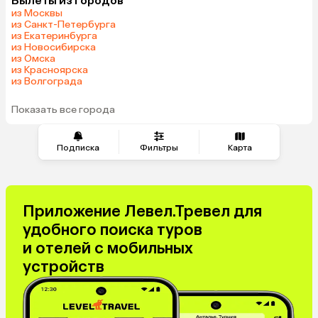
Вылеты из городов
Саудовская Аравия
из Москвы
из Санкт-Петербурга
из Екатеринбурга
из Новосибирска
из Омска
из Красноярска
из Волгограда
Показать все города
Подписка
Фильтры
Карта
Приложение Левел.Тревел для
удобного поиска туров
и отелей с мобильных
устройств