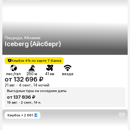
Пицунда, Абхазия
Iceberg (Айсберг)
Кешбэк 4% по карте Т-Банка
пес./гал.
250 м
41 км
везде
от 132 696 ₽
21 авг. - 4 сент., 14 ночей
Выгодные туры на соседние даты
от 137 836 ₽
19 авг. - 2 сент., 14 н.
Кешбэк
+ 2 661