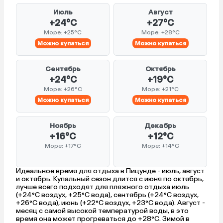
Июль
Август
+24°C
+27°C
Море: +25°C
Море: +28°C
Можно купаться
Можно купаться
Сентябрь
Октябрь
+24°C
+19°C
Море: +26°C
Море: +21°C
Можно купаться
Можно купаться
Ноябрь
Декабрь
+16°C
+12°C
Море: +17°C
Море: +14°C
Идеальное время для отдыха в Пицунде - июль, август
и октябрь. Купальный сезон длится с июня по октябрь,
лучше всего подходят для пляжного отдыха июль
(+24°C воздух, +25°C вода), сентябрь (+24°C воздух,
+26°C вода), июнь (+22°C воздух, +23°C вода). Август -
месяц с самой высокой температурой воды, в это
время она может прогреваться до +28°C. Зимой в