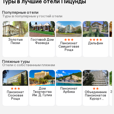
Туры в лучшие отели Пицунды
Популярные отели
Туры в популярные у гостей отели
★
★
★
★
★
★
★
Золотые
Гостевой Дом
C
Пески
Фазенда
Пансионат
Дельфин
Самшитовая
Роща
Пляжные туры
Отели с собственным пляжем
★
★
★
★
★
Дом
Пансионат
Б
Творчества
Арбика
З
Пансионат
Объединение
Им. Д. Гулиа
Сосновая
Пансионатов
Роща
Курорт
Пицунда