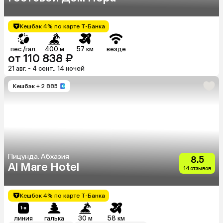
Кешбэк 4% по карте Т-Банка
пес./гал.
400 м
57 км
везде
от 110 838 ₽
21 авг. - 4 сент., 14 ночей
Кешбэк
+ 2 885
Пицунда, Абхазия
8.5
Al Mare Hotel
14 отзывов
Кешбэк 4% по карте Т-Банка
линия
галька
30 м
58 км