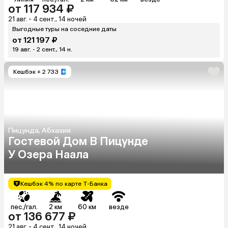
от 117 934 ₽
21 авг. - 4 сент., 14 ночей
Выгодные туры на соседние даты
от 121 197 ₽
19 авг. - 2 сент., 14 н.
Кешбэк
+ 2 733
Пицунда, Абхазия
Гостевой Дом В Пицунде
У Озера Наала
Кешбэк 4% по карте Т-Банка
пес./гал.
2 км
60 км
везде
от 136 677 ₽
21 авг. - 4 сент., 14 ночей