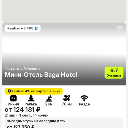
Кешбэк
+ 2 483
Пицунда, Абхазия
9.7
Мини-Отель Baga Hotel
5 отзывов
Кешбэк 4% по карте Т-Банка
линия
галька
2 км
70 км
везде
от 124 181 ₽
21 авг. - 4 сент., 14 ночей
Выгодные туры на соседние даты
от 127 550 ₽