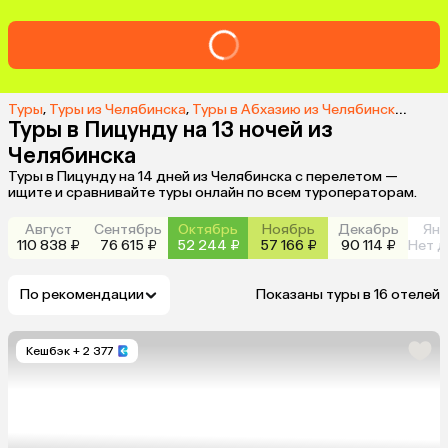
Туры
,
Туры из Челябинска
,
Туры в Абхазию из Челябинска
,
Туры 
Туры в Пицунду на 13 ночей из
Челябинска
Туры в Пицунду на 14 дней из Челябинска с перелетом —
ищите и сравнивайте туры онлайн по всем туроператорам.
Август
Сентябрь
Октябрь
Ноябрь
Декабрь
Янв
110 838 ₽
76 615 ₽
52 244 ₽
57 166 ₽
90 114 ₽
Нет д
По рекомендации
Показаны туры в 16 отелей
Кешбэк
+ 2 377