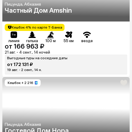
Пицунда, Абхазия
Частный Дом Amshin
Кешбэк 4% по карте Т-Банка
линия
галька
100 м
55 км
везде
от 166 963 ₽
21 авг. - 4 сент., 14 ночей
Выгодные туры на соседние даты
от 172 131 ₽
19 авг. - 2 сент., 14 н.
Кешбэк
+ 2 216
Пицунда, Абхазия
Гостевой Дом Нора