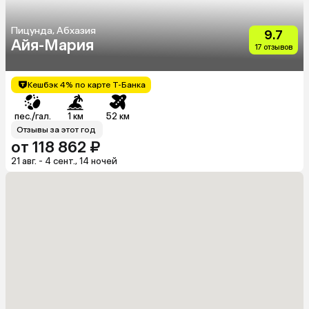
Пицунда, Абхазия
9.7
Айя-Мария
17 отзывов
Кешбэк 4% по карте Т-Банка
пес./гал.
1 км
52 км
Отзывы за этот год
от 118 862 ₽
21 авг. - 4 сент., 14 ночей