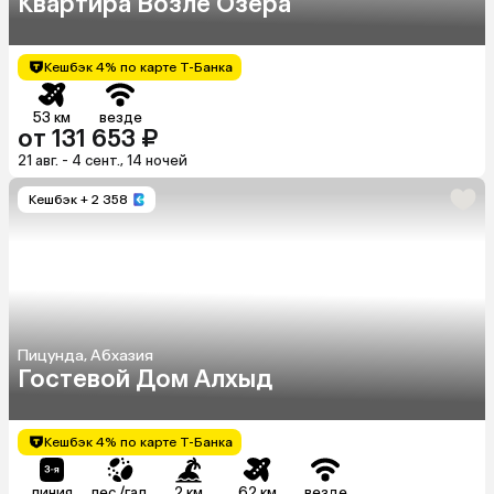
Квартира Возле Озера
Кешбэк 4% по карте Т-Банка
53 км
везде
от 131 653 ₽
21 авг. - 4 сент., 14 ночей
Кешбэк
+ 2 358
Пицунда, Абхазия
Гостевой Дом Алхыд
Кешбэк 4% по карте Т-Банка
линия
пес./гал.
2 км
62 км
везде