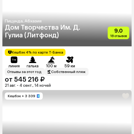
Пицунда, Абхазия
Дом Творчества Им. Д.
9.0
Гулиа (Литфонд)
18 отзывов
Кешбэк 4% по карте Т-Банка
линия
галька
100 м
59 км
Отзывы за этот год
Собственный пляж
от 545 216 ₽
21 авг. - 4 сент., 14 ночей
Кешбэк
+ 3 339