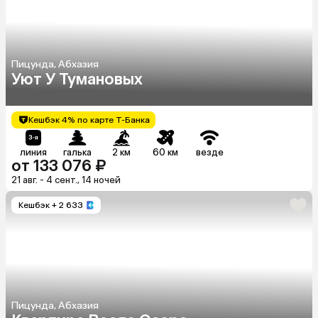
Пицунда, Абхазия
Уют У Тумановых
Кешбэк 4% по карте Т-Банка
линия
галька
2 км
60 км
везде
от 133 076 ₽
21 авг. - 4 сент., 14 ночей
Кешбэк
+ 2 633
Пицунда, Абхазия