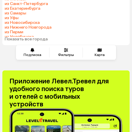
из Санкт-Петербурга
из Екатеринбурга
из Самары
из Уфы
из Новосибирска
из Нижнего Новгорода
из Перми
из Челябинска
Показать все города
из Омска
Подписка
Фильтры
Карта
Приложение Левел.Тревел для
удобного поиска туров
и отелей с мобильных
устройств