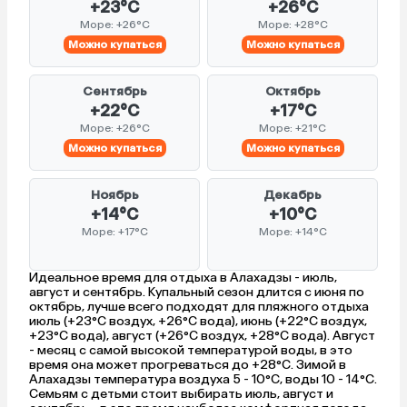
+23°C
+26°C
Море: +26°C
Море: +28°C
Можно купаться
Можно купаться
Сентябрь
Октябрь
+22°C
+17°C
Море: +26°C
Море: +21°C
Можно купаться
Можно купаться
Ноябрь
Декабрь
+14°C
+10°C
Море: +17°C
Море: +14°C
Идеальное время для отдыха в Алахадзы - июль,
август и сентябрь. Купальный сезон длится с июня по
октябрь, лучше всего подходят для пляжного отдыха
июль (+23°C воздух, +26°C вода), июнь (+22°C воздух,
+23°C вода), август (+26°C воздух, +28°C вода). Август
- месяц с самой высокой температурой воды, в это
время она может прогреваться до +28°C. Зимой в
Алахадзы температура воздуха 5 - 10°C, воды 10 - 14°C.
Семьям с детьми стоит выбирать июль, август и