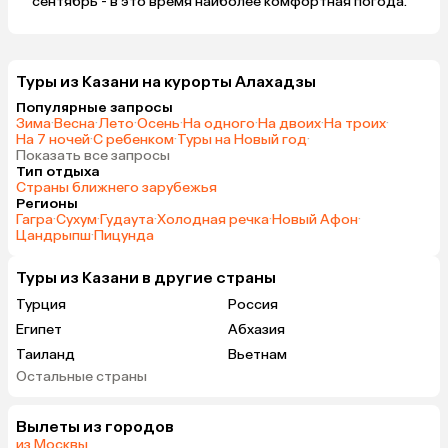
сентябрь - в это время наиболее комфортная погода.
Туры из Казани на курорты Алахадзы
Популярные запросы
Зима
·
Весна
·
Лето
·
Осень
·
На одного
·
На двоих
·
На троих
·
На 7 ночей
·
С ребенком
·
Туры на Новый год
·
Показать все запросы
Тип отдыха
Страны ближнего зарубежья
Регионы
Гагра
·
Сухум
·
Гудаута
·
Холодная речка
·
Новый Афон
·
Цандрыпш
·
Пицунда
Туры из Казани в другие страны
Турция
Россия
Египет
Абхазия
Таиланд
Вьетнам
Остальные страны
ОАЭ
Мальдивы
Шри-Ланка
Индия
Вылеты из городов
Гонконг
из Москвы