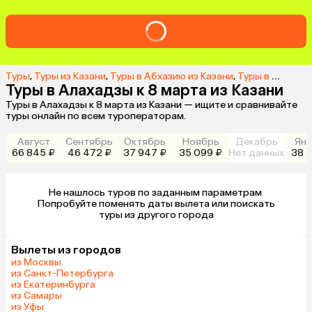
Туры
,
Туры из Казани
,
Туры в Абхазию из Казани
,
Туры в Алахадзы из Казани
Туры в Алахадзы к 8 марта из Казани
Туры в Алахадзы к 8 марта из Казани — ищите и сравнивайте
туры онлайн по всем туроператорам.
Август
Сентябрь
Октябрь
Ноябрь
Декабрь
Янв
66 845 ₽
46 472 ₽
37 947 ₽
35 099 ₽
Нет данных
38 7
Не нашлось туров по заданным параметрам 

 Попробуйте поменять даты вылета или поискать 
туры из другого города
Вылеты из городов
из Москвы
из Санкт-Петербурга
из Екатеринбурга
из Самары
из Уфы