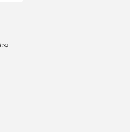
й год
·