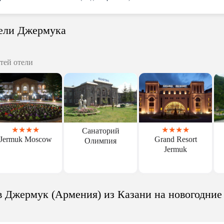
тели Джермука
тей отели
★
★
★
★
★
★
★
★
Санаторий
Jermuk Moscow
Grand Resort
Олимпия
Jermuk
в Джермук (Армения) из Казани на новогодние