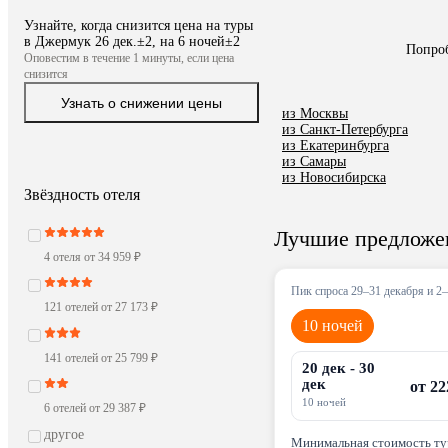
Узнайте, когда снизится цена на туры
в Джермук 26 дек.±2, на 6 ночей±2
 Попро
Оповестим в течение 1 минуты, если цена
снизится
Узнать о снижении цены
из Москвы
из Санкт-Петербурга
из Екатеринбурга
из Самары
из Новосибирска
Звёздность отеля
Лучшие предложен
4 отеля от 34 959 ₽
Пик спроса 29–31 декабря и 2
121 отелей от 27 173 ₽
10 ночей
141 отелей от 25 799 ₽
20 дек - 30
дек
от 22
10 ночей
6 отелей от 29 387 ₽
другое
Минимальная стоимость тур