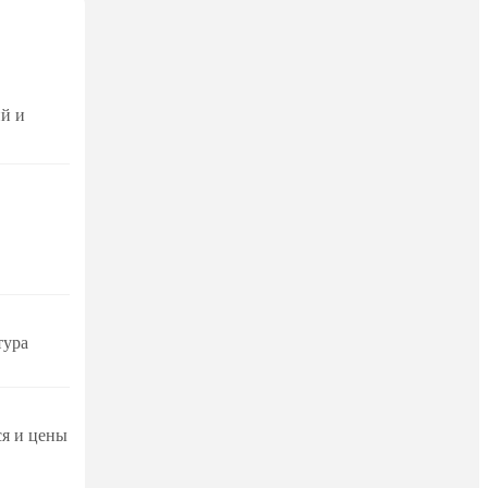
й и
тура
ся и цены