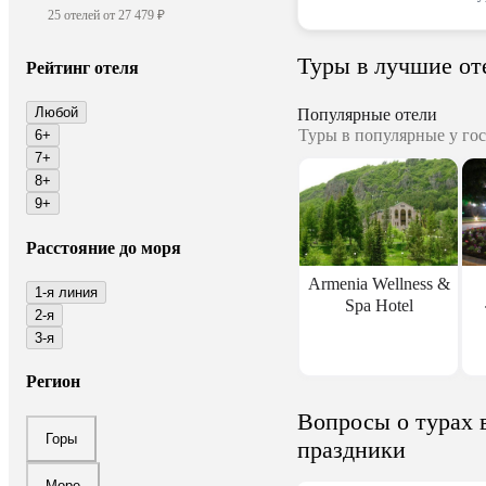
25 отелей от 27 479 ₽
Туры в лучшие о
Рейтинг отеля
Любой
Популярные отели
Туры в популярные у гос
6+
7+
8+
9+
Расстояние до моря
Armenia Wellness &
1-я линия
Spa Hotel
2-я
3-я
Регион
Вопросы о турах 
Горы
праздники
Море