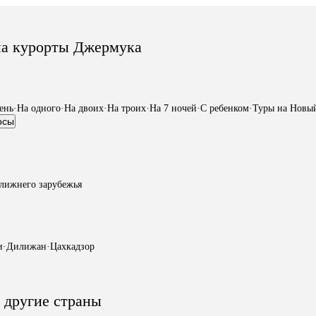
на курорты Джермука
ень
·
На одного
·
На двоих
·
На троих
·
На 7 ночей
·
С ребенком
·
Туры на Новы
осы
лижнего зарубежья
и
·
Дилижан
·
Цахкадзор
 другие страны