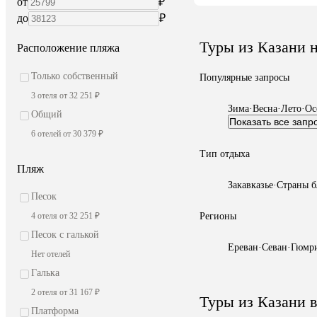
от
₽
до
₽
Туры из Казани 
Расположение пляжа
Только собственный
Популярные запросы
3 отеля от 32 251 ₽
Зима
·
Весна
·
Лето
·
Ос
Общий
Показать все запр
6 отелей от 30 379 ₽
Тип отдыха
Пляж
Закавказье
·
Страны б
Песок
Регионы
4 отеля от 32 251 ₽
Песок с галькой
Ереван
·
Севан
·
Гюмр
Нет отелей
Галька
2 отеля от 31 167 ₽
Туры из Казани в
Платформа