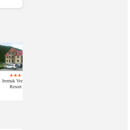
★
★
★
Jermuk Verona
Resort