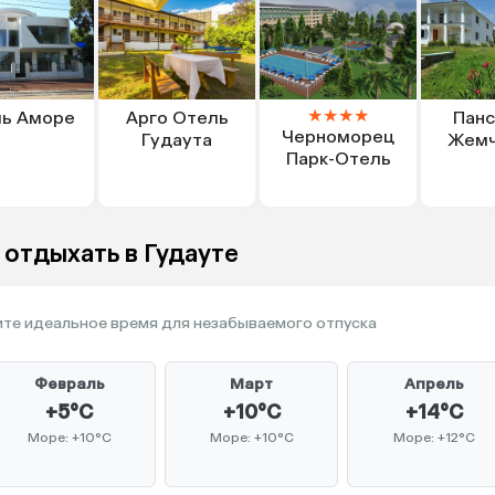
★
★
★
★
ь Аморе
Арго Отель
Панс
Черноморец
Гудаута
Жемч
Парк-Отель
 отдыхать в Гудауте
те идеальное время для незабываемого отпуска
Февраль
Март
Апрель
+5°C
+10°C
+14°C
Море: +10°C
Море: +10°C
Море: +12°C