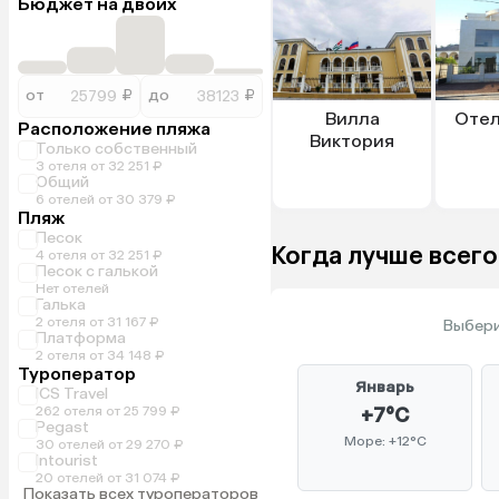
Бюджет на двоих
от
₽
до
₽
Вилла
Отел
Расположение пляжа
Виктория
Только собственный
3 отеля от 32 251 ₽
Общий
6 отелей от 30 379 ₽
Пляж
Песок
Когда лучше всего
4 отеля от 32 251 ₽
Песок с галькой
Нет отелей
Галька
2 отеля от 31 167 ₽
Выбери
Платформа
2 отеля от 34 148 ₽
Туроператор
Январь
ICS Travel
262 отеля от 25 799 ₽
+7°C
Pegast
Море: +12°C
30 отелей от 29 270 ₽
Intourist
20 отелей от 31 074 ₽
Показать всех туроператоров