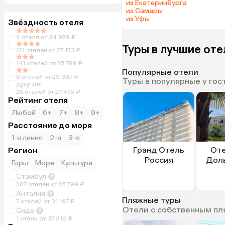
из Екатеринбурга
из Самары
из Уфы
Звёздность отеля
4 отеля от 34 959 ₽
Туры в лучшие оте
121 отелей от 27 173 ₽
141 отелей от 25 799 ₽
Популярные отели
6 отелей от 29 387 ₽
Туры в популярные у гос
другое
25 отелей от 27 479 ₽
Рейтинг отеля
Любой
6+
7+
8+
9+
Расстояние до моря
1-я линия
2-я
3-я
Гранд Отель
Оте
Регион
Россия
Доль
Горы
Море
Культура
Стамбул
287 отелей от 25 799 ₽
Анталия
Пляжные туры
7 отелей от 31 167 ₽
Отели с собственным п
Сиде
1 отель от 37 310 ₽