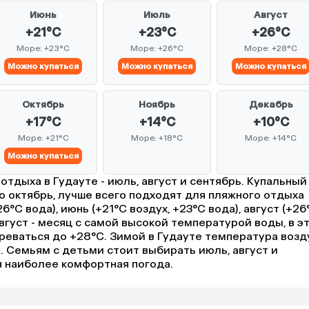
Июнь
Июль
Август
+21°C
+23°C
+26°C
Море: +23°C
Море: +26°C
Море: +28°C
Можно купаться
Можно купаться
Можно купаться
Октябрь
Ноябрь
Декабрь
+17°C
+14°C
+10°C
Море: +21°C
Море: +18°C
Море: +14°C
Можно купаться
тдыха в Гудауте - июль, август и сентябрь. Купальный
по октябрь, лучше всего подходят для пляжного отдыха
6°C вода), июнь (+21°C воздух, +23°C вода), август (+26
Август - месяц с самой высокой температурой воды, в э
реваться до +28°C. Зимой в Гудауте температура возд
°C. Семьям с детьми стоит выбирать июль, август и
мя наиболее комфортная погода.