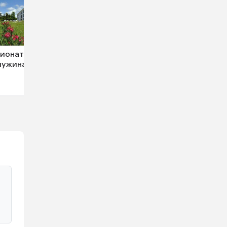
ионат
ужина