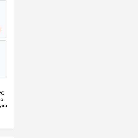
°C
то
уха