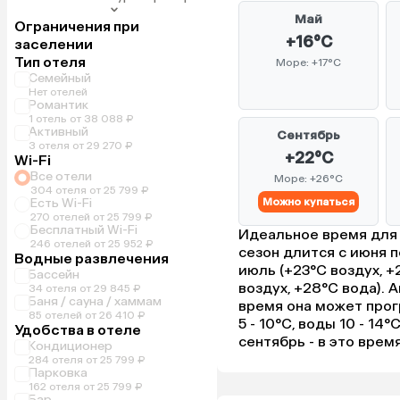
Май
Ограничения при
+16°C
заселении
Тип отеля
Море: +17°C
Семейный
Нет отелей
Романтик
1 отель от 38 088 ₽
Активный
Сентябрь
3 отеля от 29 270 ₽
+22°C
Wi-Fi
Все отели
Море: +26°C
304 отеля от 25 799 ₽
Есть Wi-Fi
Можно купаться
270 отелей от 25 799 ₽
Бесплатный Wi-Fi
Идеальное время для о
246 отелей от 25 952 ₽
сезон длится с июня 
Водные развлечения
июль (+23°C воздух, +2
Бассейн
воздух, +28°C вода). 
34 отеля от 29 845 ₽
Баня / сауна / хаммам
время она может прог
85 отелей от 26 410 ₽
5 - 10°C, воды 10 - 14
Удобства в отеле
сентябрь - в это вре
Кондиционер
284 отеля от 25 799 ₽
Парковка
162 отеля от 25 799 ₽
Бар