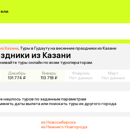
тели
из Казани
,
Туры в Гудауту на весенние праздники из Казани
аздники из Казани
авнивайте туры онлайн по всем туроператорам.
Декабрь
Январь
Февраль
Март
131 774 ₽
113 718 ₽
Нет данных
Нет данных
е нашлось туров по заданным параметрам 

менять даты вылета или поискать туры из другого города
из Новосибирска
из Нижнего Новгорода