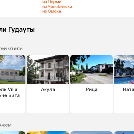
из Перми
из Челябинска
из Омска
ли Гудауты
тей отели
ль Villa
Акула
Рица
Ната
че Вита
ляжем