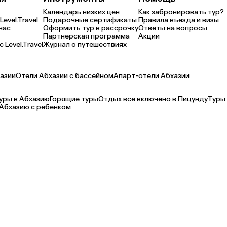
Календарь низких цен
Как забронировать тур?
Level.Travel
Подарочные сертификаты
Правила въезда и визы
нас
Оформить тур в рассрочку
Ответы на вопросы
Партнерская программа
Акции
 Level.Travel
Журнал о путешествиях
азии
Отели Абхазии с бассейном
Апарт-отели Абхазии
уры в Абхазию
Горящие туры
Отдых все включено в Пицунду
Туры
 Абхазию с ребенком