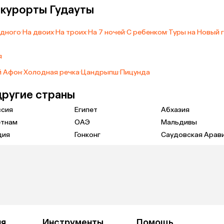
а курорты Гудауты
одного
·
На двоих
·
На троих
·
На 7 ночей
·
С ребенком
·
Туры на Новый 
я
й Афон
·
Холодная речка
·
Цандрыпш
·
Пицунда
другие страны
ссия
Египет
Абхазия
етнам
ОАЭ
Мальдивы
дия
Гонконг
Саудовская Арав
ия
Инструменты
Помощь