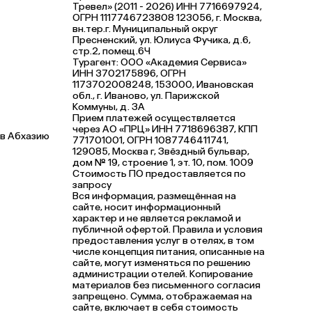
Тревел» (2011 - 2026) ИНН 7716697924,
ОГРН 1117746723808 123056, г. Москва,
вн.тер.г. Муниципальный округ
Пресненский, ул. Юлиуса Фучика, д.6,
стр.2, помещ.6Ч
Турагент: ООО «Академия Сервиса»
ИНН 3702175896, ОГРН
1173702008248, 153000, Ивановская
обл., г. Иваново, ул. Парижской
Коммуны, д. ЗА
Прием платежей осуществляется
через АО «ПРЦ» ИНН 7718696387, КПП
 в Абхазию
771701001, ОГРН 1087746411741,
129085, Москва г, Звёздный бульвар,
дом № 19, строение 1, эт. 10, пом. 1009
Стоимость ПО предоставляется по
запросу
Вся информация, размещённая на
сайте, носит информационный
характер и не является рекламой и
публичной офертой. Правила и условия
предоставления услуг в отелях, в том
числе концепция питания, описанные на
сайте, могут изменяться по решению
администрации отелей. Копирование
материалов без письменного согласия
запрещено. Сумма, отображаемая на
сайте, включает в себя стоимость