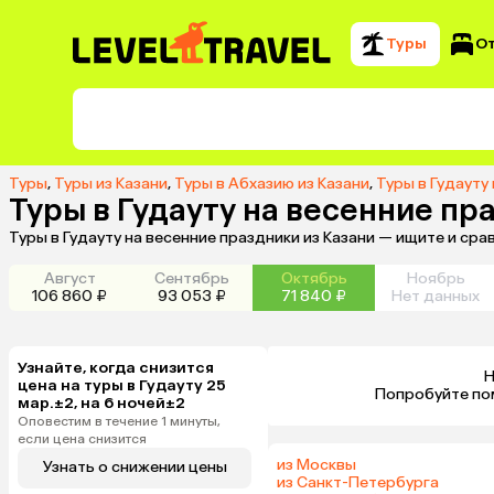
Туры
О
Туры
,
Туры из Казани
,
Туры в Абхазию из Казани
,
Туры в Гудауту 
Туры в Гудауту на весенние пр
Туры в Гудауту на весенние праздники из Казани — ищите и ср
Август
Сентябрь
Октябрь
Ноябрь
106 860 ₽
93 053 ₽
71 840 ₽
Нет данных
Узнайте, когда снизится
Н
цена на туры в Гудауту 25
 Попробуйте по
мар.±2, на 6 ночей±2
Оповестим в течение 1 минуты,
если цена снизится
из Москвы
Узнать о снижении цены
из Санкт-Петербурга