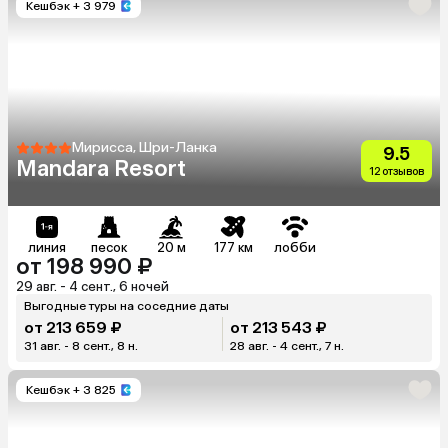
Кешбэк
+ 3 979
Мирисса, Шри-Ланка
9.5
Mandara Resort
12 отзывов
линия
песок
20 м
177 км
лобби
от 198 990 ₽
29 авг. - 4 сент., 6 ночей
Выгодные туры на соседние даты
от 213 659 ₽
от 213 543 ₽
31 авг. - 8 сент., 8 н.
28 авг. - 4 сент., 7 н.
Кешбэк
+ 3 825