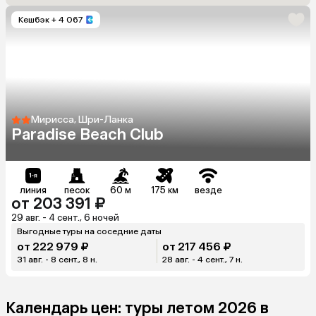
Кешбэк
+ 4 067
Мирисса, Шри-Ланка
Paradise Beach Club
линия
песок
60 м
175 км
везде
от 203 391 ₽
29 авг. - 4 сент., 6 ночей
Выгодные туры на соседние даты
от 222 979 ₽
от 217 456 ₽
31 авг. - 8 сент., 8 н.
28 авг. - 4 сент., 7 н.
Календарь цен: туры летом 2026 в