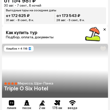
от 154 981 ₽
30 авг. - 7 сент., 8 ночей
Выгодные туры на соседние даты
от 172 625 ₽
от 173 543 ₽
31 авг. - 8 сент., 8 н.
28 авг. - 5 сент., 8 н.
Как купить тур
Подбор, оплата, документы
Кешбэк
+ 4 116
Мирисса, Шри-Ланка
Triple O Six Hotel
линия
песок
2 км
178 км
везде