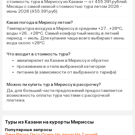
стоимость тура в Мириссу из Казани — от 455 391 рублей.
Месяцы с самой низкой стоимостью тура летом 2026 -
июнь 2026 (455 391 руб).
Какая погода в Мириссу летом?
Температура воздуха в Мириссу в среднем +27…+28°C,
воды +26…+28°C. Самый комфортный месяц в летний
период — июль. Для купания чаще всего выбирают июнь:
вода около +28°C.
Что входит в стоимость тура?
авиаперелет из Казани в Мириссу и обратно
проживание в отеле выбранной категории
питание (в зависимости от выбранного тарифа)
Можно ли купить тур в Мириссу в рассрочку?
Да, для большей части предложений предоставляется
возможность оплаты тура частями с рассрочкой
платежа.
Туры из Казани на курорты Мириссы
Популярные запросы
Зима
·
Весна
·
Лето
·
Осень
·
На двоих
·
На 7 ночей
·