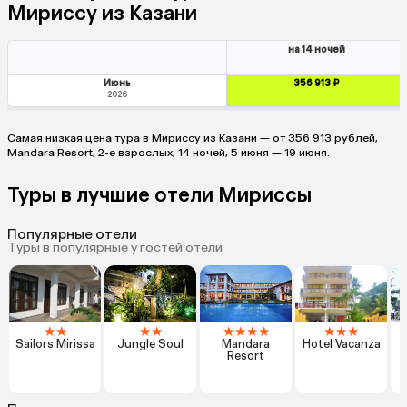
Мириссу из Казани
на 14 ночей
Июнь
356 913 ₽
2026
Самая низкая цена тура в Мириссу из Казани — от 356 913 рублей,
Mandara Resort, 2-е взрослых, 14 ночей, 5 июня — 19 июня.
Туры в лучшие отели Мириссы
Популярные отели
Туры в популярные у гостей отели
★
★
★
★
★
★
★
★
★
★
★
Sailors Mirissa
Jungle Soul
Mandara
Hotel Vacanza
Resort