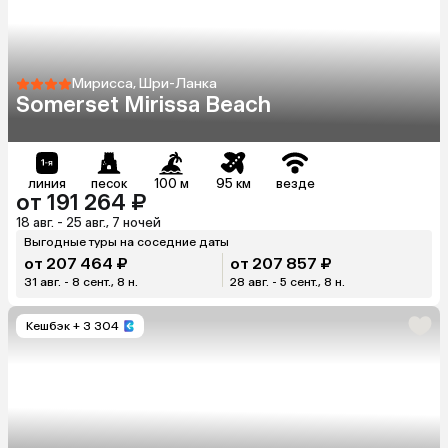
Мирисса, Шри-Ланка
Somerset Mirissa Beach
линия
песок
100 м
95 км
везде
от 191 264 ₽
18 авг. - 25 авг., 7 ночей
Выгодные туры на соседние даты
от 207 464 ₽
от 207 857 ₽
31 авг. - 8 сент., 8 н.
28 авг. - 5 сент., 8 н.
Кешбэк
+ 3 304