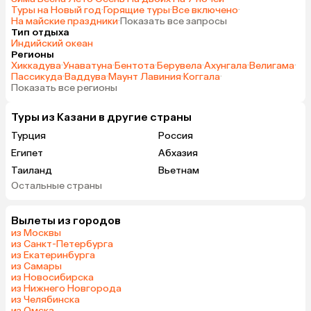
Туры на Новый год
·
Горящие туры
·
Все включено
·
На майские праздники
·
Показать все запросы
Тип отдыха
Индийский океан
Регионы
Хиккадува
·
Унаватуна
·
Бентота
·
Берувела
·
Ахунгала
·
Велигама
·
Пассикуда
·
Ваддува
·
Маунт Лавиния
·
Коггала
·
Показать все регионы
Туры из Казани в другие страны
Турция
Россия
Египет
Абхазия
Таиланд
Вьетнам
Остальные страны
ОАЭ
Мальдивы
Грузия
Армения
Вылеты из городов
Шри-Ланка
Казахстан
из Москвы
Азербайджан
Узбекистан
из Санкт-Петербурга
из Екатеринбурга
Индия
Сербия
из Самары
Катар
Киргизия
из Новосибирска
из Нижнего Новгорода
Гонконг
Саудовская Аравия
из Челябинска
Венгрия
из Омска