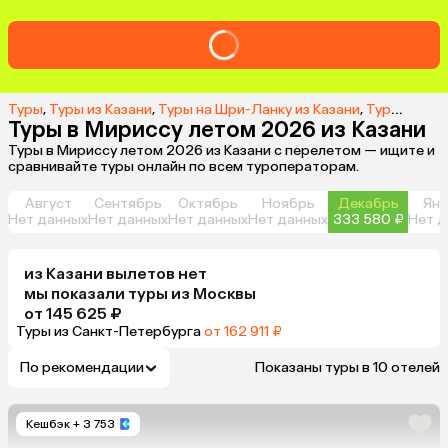
Туры
,
Туры из Казани
,
Туры на Шри-Ланку из Казани
,
Туры в Мириссу из Казани
Туры в Мириссу летом 2026 из Казани
Туры в Мириссу летом 2026 из Казани с перелетом — ищите и
сравнивайте туры онлайн по всем туроператорам.
Август
Сентябрь
Октябрь
Ноябрь
Декабрь
Янв
Нет данных
Нет данных
Нет данных
Нет данных
333 580 ₽
Нет д
из
Казани
вылетов нет
мы показали туры
из
Москвы
от 145 625 ₽
Туры из Санкт-Петербурга
от 162 911 ₽
По рекомендации
Показаны туры в 10 отелей
Кешбэк
+ 3 753