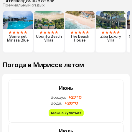
Пятизвездочные отели
Премиальный отдых
★
★
★
★
★
★
★
★
★
★
★
★
★
★
★
★
★
★
★
★
Somerset
Ubuntu Beach
The Beach
Ziba Luxury
C
Mirissa Blue
Villas
House
Villa
Погода в Мириссе летом
Июнь
Воздух:
+27°C
Вода:
+28°C
Можно купаться
Июль