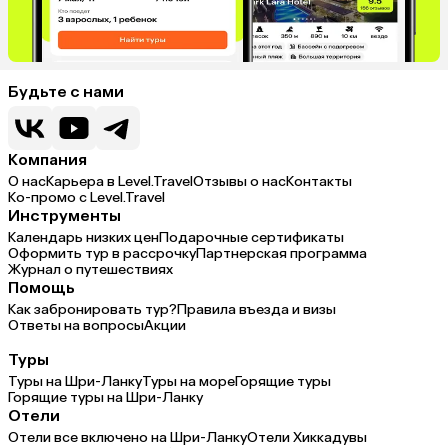
Будьте с нами
Компания
О нас
Карьера в Level.Travel
Отзывы о нас
Контакты
Ко-промо с Level.Travel
Инструменты
Календарь низких цен
Подарочные сертификаты
Оформить тур в рассрочку
Партнерская программа
Журнал о путешествиях
Помощь
Как забронировать тур?
Правила въезда и визы
Ответы на вопросы
Акции
Туры
Туры на Шри-Ланку
Туры на море
Горящие туры
Горящие туры на Шри-Ланку
Отели
Отели все включено на Шри-Ланку
Отели Хиккадувы