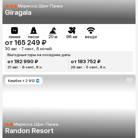
Мирисса, Шри-Ланка
Giragala
линия
песок
20 м
96 км
везде
от 165 249 ₽
30 авг. - 7 сент., 8 ночей
Выгодные туры на соседние даты
от 182 990 ₽
от 183 752 ₽
31 авг. - 8 сент., 8 н.
28 авг. - 5 сент., 8 н.
Кешбэк
+ 2 912
Мирисса, Шри-Ланка
Randon Resort