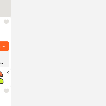
уры
8 н.