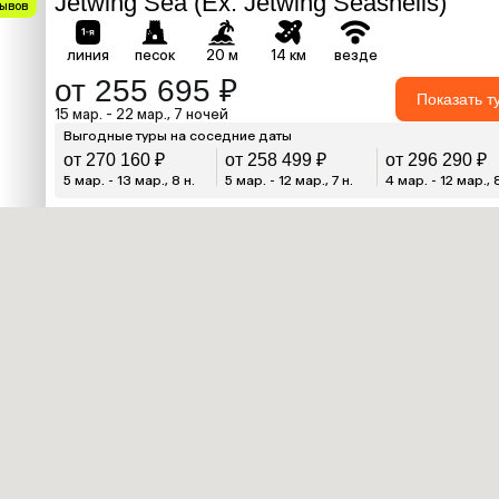
Jetwing Sea (Ex. Jetwing Seashells)
зывов
линия
песок
20 м
14 км
везде
от 255 695 ₽
Показать т
15 мар. - 22 мар., 7 ночей
Выгодные туры на соседние даты
от 270 160 ₽
от 258 499 ₽
от 296 290 ₽
5 мар. - 13 мар., 8 н.
5 мар. - 12 мар., 7 н.
4 мар. - 12 мар., 