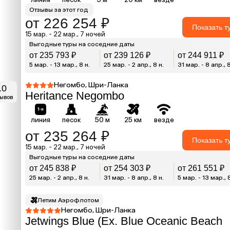
Отзывы за этот год
от 226 254 ₽
Показать т
15 мар. - 22 мар., 7 ночей
Выгодные туры на соседние даты
от 235 793 ₽
от 239 126 ₽
от 244 911 ₽
5 мар. - 13 мар., 8 н.
25 мар. - 2 апр., 8 н.
31 мар. - 8 апр., 8
Негомбо, Шри-Ланка
.0
Heritance Negombo
зывов
линия
песок
50 м
25 км
везде
от 235 264 ₽
Показать т
15 мар. - 22 мар., 7 ночей
Выгодные туры на соседние даты
от 245 838 ₽
от 254 303 ₽
от 261 551 ₽
25 мар. - 2 апр., 8 н.
31 мар. - 8 апр., 8 н.
5 мар. - 13 мар., 
Летим Аэрофлотом
Негомбо, Шри-Ланка
Jetwings Blue (Ex. Blue Oceanic Beach