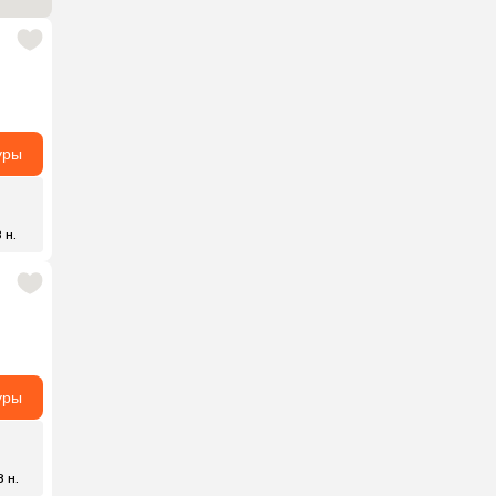
уры
 н.
уры
8 н.