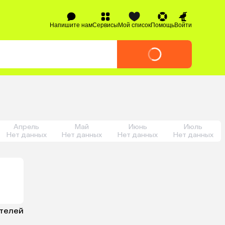
Напишите нам
Сервисы
Мой список
Помощь
Войти
Апрель
Май
Июнь
Июль
Нет данных
Нет данных
Нет данных
Нет данных
отелей