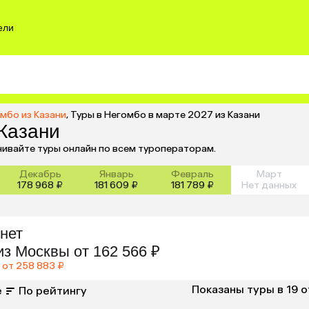
ели
мбо из Казани
,
Туры в Негомбо в марте 2027 из Казани
 Казани
нивайте туры онлайн по всем туроператорам.
Декабрь
Январь
Февраль
Март
178 968 ₽
181 609 ₽
181 789 ₽
Нет данных
нет
из
Москвы
от 162 566 ₽
от 258 883 ₽
Показаны туры в 19 
е
По рейтингу