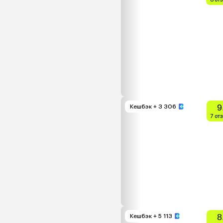
9
Кешбэк
+ 3 306
7 от
8
Кешбэк
+ 5 113