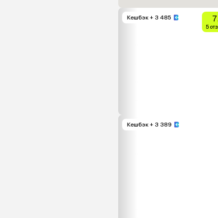
7
Кешбэк
+ 3 485
5 от
Кешбэк
+ 3 389