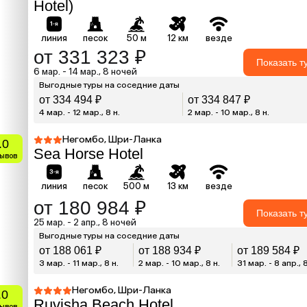
Hotel)
линия
песок
50 м
12 км
везде
от 331 323 ₽
Показать т
6 мар. - 14 мар., 8 ночей
Выгодные туры на соседние даты
от 334 494 ₽
от 334 847 ₽
4 мар. - 12 мар., 8 н.
2 мар. - 10 мар., 8 н.
Негомбо, Шри-Ланка
.0
Sea Horse Hotel
зывов
линия
песок
500 м
13 км
везде
от 180 984 ₽
Показать т
25 мар. - 2 апр., 8 ночей
Выгодные туры на соседние даты
от 188 061 ₽
от 188 934 ₽
от 189 584 ₽
3 мар. - 11 мар., 8 н.
2 мар. - 10 мар., 8 н.
31 мар. - 8 апр., 8
Негомбо, Шри-Ланка
.0
Ruvisha Beach Hotel
зывов