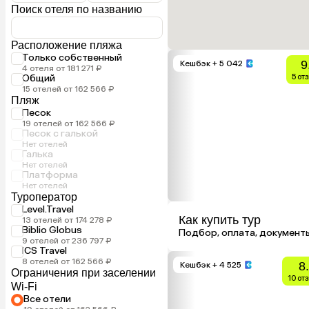
Поиск отеля по названию
Расположение пляжа
Только собственный
9
Кешбэк
+ 5 042
4 отеля от 181 271 ₽
Общий
5 от
15 отелей от 162 566 ₽
Пляж
Песок
19 отелей от 162 566 ₽
Песок с галькой
Нет отелей
Галька
Нет отелей
Платформа
Нет отелей
Туроператор
Level.Travel
Как купить тур
13 отелей от 174 278 ₽
Biblio Globus
Подбор, оплата, документ
9 отелей от 236 797 ₽
ICS Travel
8 отелей от 162 566 ₽
8
Кешбэк
+ 4 525
Ограничения при заселении
10 от
Wi-Fi
Все отели