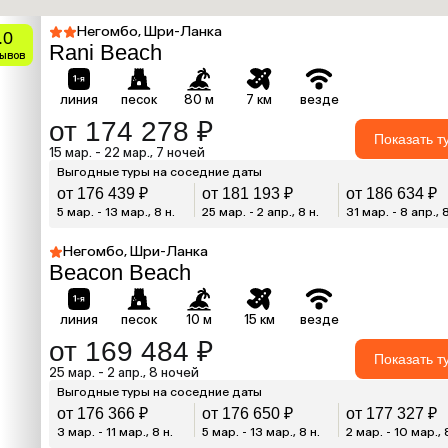
Негомбо, Шри-Ланка
.0
Rani Beach
зывов
линия
песок
80 м
7 км
везде
от 174 278 ₽
Показать т
15 мар. - 22 мар., 7 ночей
Выгодные туры на соседние даты
от 176 439 ₽
от 181 193 ₽
от 186 634 ₽
5 мар. - 13 мар., 8 н.
25 мар. - 2 апр., 8 н.
31 мар. - 8 апр., 8
Негомбо, Шри-Ланка
Beacon Beach
линия
песок
10 м
15 км
везде
от 169 484 ₽
Показать т
25 мар. - 2 апр., 8 ночей
Выгодные туры на соседние даты
от 176 366 ₽
от 176 650 ₽
от 177 327 ₽
3 мар. - 11 мар., 8 н.
5 мар. - 13 мар., 8 н.
2 мар. - 10 мар., 