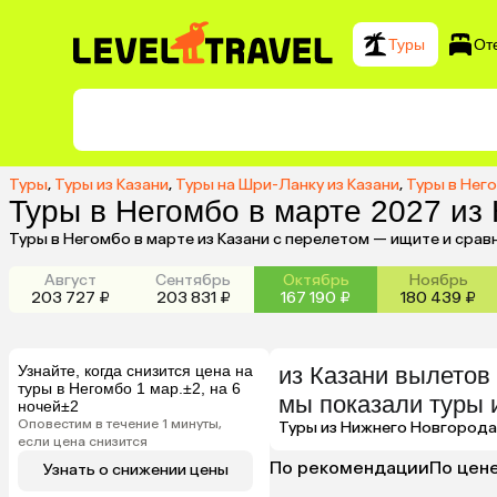
Туры
От
Туры
,
Туры из Казани
,
Туры на Шри-Ланку из Казани
,
Туры в Него
Туры в Негомбо в марте 2027 из
Туры в Негомбо в марте из Казани с перелетом — ищите и срав
Август
Сентябрь
Октябрь
Ноябрь
203 727 ₽
203 831 ₽
167 190 ₽
180 439 ₽
Узнайте, когда снизится цена на
из
Казани
вылетов 
туры в Негомбо 1 мар.±2, на 6
мы показали туры
ночей±2
Оповестим в течение 1 минуты,
Туры из Нижнего Новгорода
если цена снизится
По рекомендации
По цен
Узнать о снижении цены