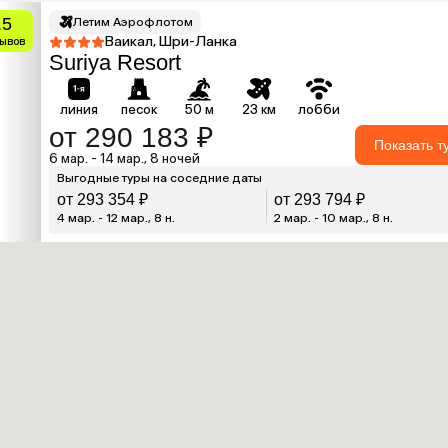
.5
Летим Аэрофлотом
Ваикал, Шри-Ланка
зывов
Suriya Resort
линия
песок
50 м
23 км
лобби
от 290 183 ₽
Показать т
6 мар. - 14 мар., 8 ночей
Выгодные туры на соседние даты
от 293 354 ₽
от 293 794 ₽
4 мар. - 12 мар., 8 н.
2 мар. - 10 мар., 8 н.