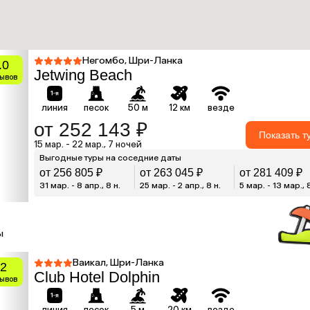
Негомбо, Шри-Ланка
.0
Jetwing Beach
зывов
линия
песок
50 м
12 км
везде
от 252 143 ₽
Показать т
15 мар. - 22 мар., 7 ночей
Выгодные туры на соседние даты
от 256 805 ₽
от 263 045 ₽
от 281 409 ₽
31 мар. - 8 апр., 8 н.
25 мар. - 2 апр., 8 н.
5 мар. - 13 мар., 
ы
Ваикал, Шри-Ланка
.2
Club Hotel Dolphin
зывов
линия
песок
5 м
20 км
везде