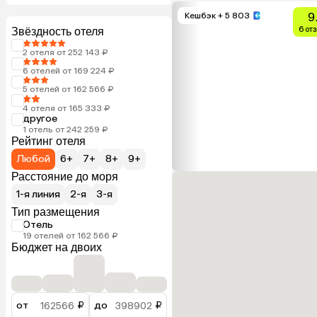
9
Кешбэк
+ 5 803
6 от
Звёздность отеля
2 отеля от 252 143 ₽
6 отелей от 169 224 ₽
5 отелей от 162 566 ₽
4 отеля от 165 333 ₽
другое
1 отель от 242 259 ₽
Рейтинг отеля
Любой
6+
7+
8+
9+
Расстояние до моря
1-я линия
2-я
3-я
Тип размещения
Отель
19 отелей от 162 566 ₽
Бюджет на двоих
от
₽
до
₽