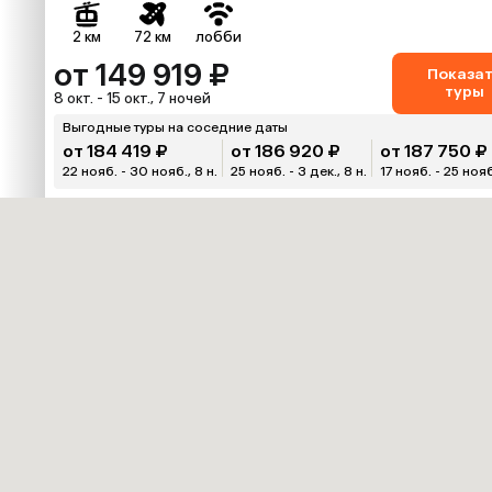
2 км
72 км
лобби
от 149 919 ₽
Показа
туры
8 окт. - 15 окт., 7 ночей
Выгодные туры на соседние даты
от 184 419 ₽
от 186 920 ₽
от 187 750 ₽
22 нояб. - 30 нояб., 8 н.
25 нояб. - 3 дек., 8 н.
17 нояб. - 25 нояб