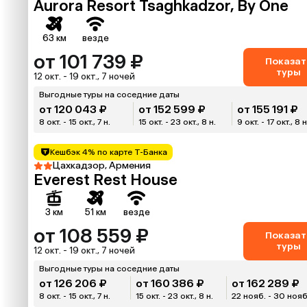
Aurora Resort Tsaghkadzor, By One
63 км
везде
от 101 739 ₽
Показат
туры
12 окт. - 19 окт., 7 ночей
Выгодные туры на соседние даты
от 120 043 ₽
от 152 599 ₽
от 155 191 ₽
8 окт. - 15 окт., 7 н.
15 окт. - 23 окт., 8 н.
9 окт. - 17 окт., 8 н
Кешбэк 4% по карте Т-Банка
Цахкадзор, Армения
Everest Rest House
3 км
51 км
везде
от 108 559 ₽
Показат
туры
12 окт. - 19 окт., 7 ночей
Выгодные туры на соседние даты
от 126 206 ₽
от 160 386 ₽
от 162 289 ₽
8 окт. - 15 окт., 7 н.
15 окт. - 23 окт., 8 н.
22 нояб. - 30 нояб.