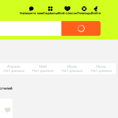
Напишите нам
Сервисы
Мой список
Помощь
Войти
Апрель
Май
Июнь
Июль
Нет данных
Нет данных
Нет данных
Нет данных
 отелей