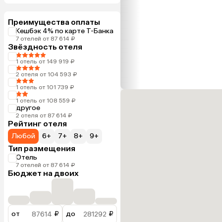
Преимущества оплаты
Кешбэк 4% по карте Т-Банка
7 отелей от 87 614 ₽
Звёздность отеля
1 отель от 149 919 ₽
2 отеля от 104 593 ₽
1 отель от 101 739 ₽
1 отель от 108 559 ₽
другое
2 отеля от 87 614 ₽
Рейтинг отеля
Любой
6+
7+
8+
9+
Тип размещения
Отель
7 отелей от 87 614 ₽
Бюджет на двоих
от
₽
до
₽