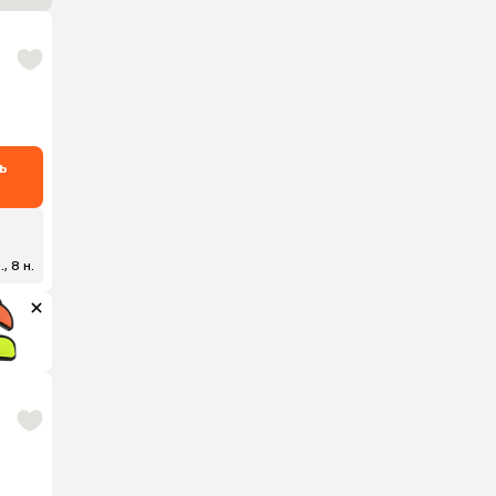
ь
, 8 н.