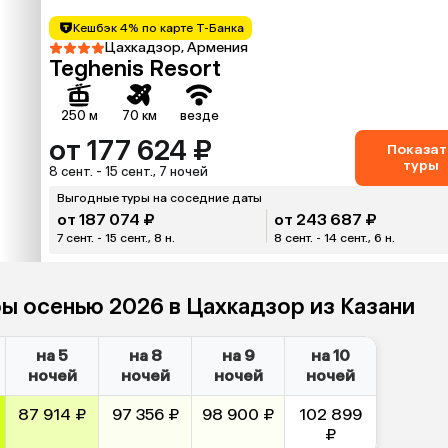
Кешбэк 4% по карте Т-Банка
Цахкадзор, Армения
Teghenis Resort
250 м
70 км
везде
от 177 624 ₽
Показат
туры
8 сент. - 15 сент., 7 ночей
Выгодные туры на соседние даты
от 187 074 ₽
от 243 687 ₽
7 сент. - 15 сент., 8 н.
8 сент. - 14 сент., 6 н.
ры осенью 2026 в Цахкадзор из Казани
на 5
на 8
на 9
на 10
ночей
ночей
ночей
ночей
87 914 ₽
97 356 ₽
98 900 ₽
102 899
₽