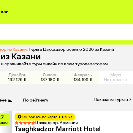
тели
зор из Казани
,
Туры в Цахкадзор осенью 2026 из Казани
 из Казани
 и сравнивайте туры онлайн по всем туроператорам.
Декабрь
Январь
Февраль
Март
132 126 ₽
137 180 ₽
134 199 ₽
Нет данных
Показаны туры в 7
ене
По рейтингу
.7
Кешбэк 4% по карте Т-Банка
Цахкадзор, Армения
зывов
Tsaghkadzor Marriott Hotel