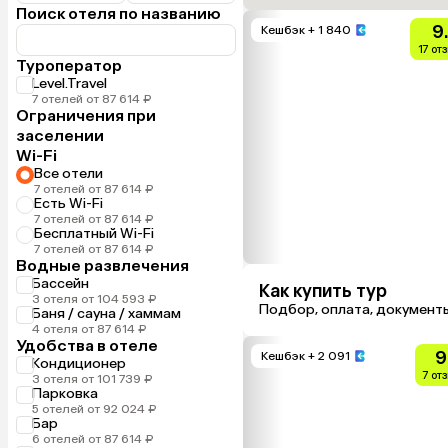
Поиск отеля по названию
9
Кешбэк
+ 1 840
17 от
Туроператор
Level.Travel
7 отелей от 87 614 ₽
Ограничения при
заселении
Wi-Fi
Все отели
7 отелей от 87 614 ₽
Есть Wi-Fi
7 отелей от 87 614 ₽
Бесплатный Wi-Fi
7 отелей от 87 614 ₽
Водные развлечения
Бассейн
Как купить тур
3 отеля от 104 593 ₽
Подбор, оплата, документ
Баня / сауна / хаммам
4 отеля от 87 614 ₽
Удобства в отеле
9
Кешбэк
+ 2 091
Кондиционер
7 от
3 отеля от 101 739 ₽
Парковка
5 отелей от 92 024 ₽
Бар
6 отелей от 87 614 ₽