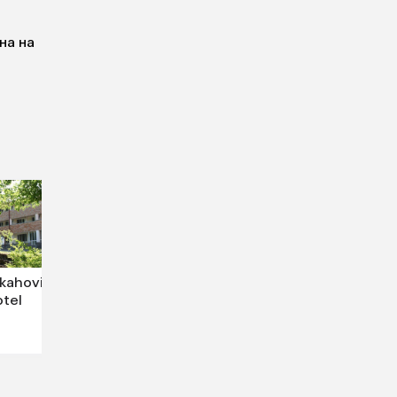
на на
kahovit
tel