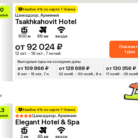
.0
Кешбэк 4% по карте Т-Банка
Цахкадзор, Армения
зывов
Tsakhkahovit Hotel
600 м
66 км
везде
от 92 024 ₽
Показат
туры
12 окт. - 19 окт., 7 ночей
Выгодные туры на соседние даты
от 109 866 ₽
от 128 688 ₽
от 130 356 ₽
8 окт. - 15 окт., 7 н.
22 нояб. - 30 нояб., 8 н.
17 нояб. - 25 нояб.
ы
.3
Кешбэк 4% по карте Т-Банка
Цахкадзор, Армения
зывов
Elegant Hotel & Spa
2 км
65 км
везде