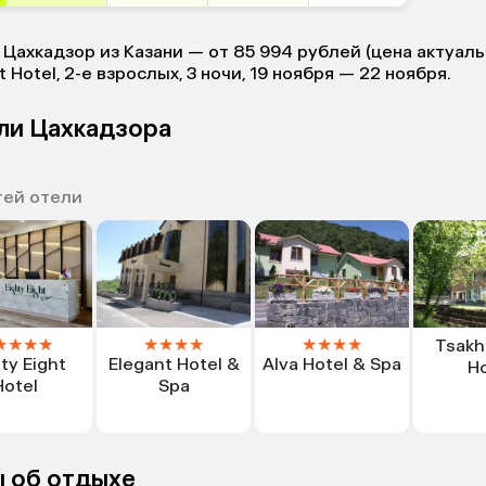
 Цахкадзор из Казани — от 85 994 рублей (цена актуаль
t Hotel, 2-е взрослых, 3 ночи, 19 ноября — 22 ноября.
ели Цахкадзора
тей отели
★
★
★
★
★
★
★
★
★
★
★
★
Tsakh
ty Eight
Elegant Hotel &
Alva Hotel & Spa
Ho
Hotel
Spa
 об отдыхе