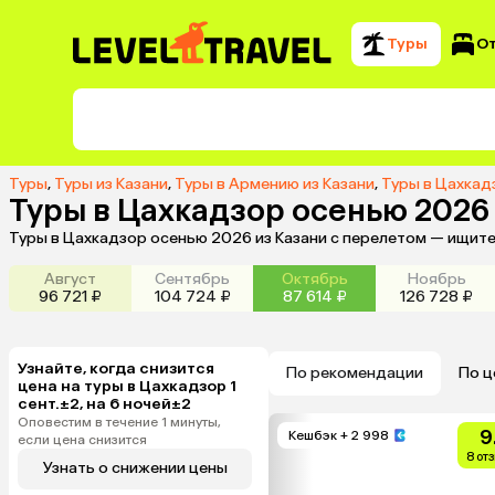
Туры
О
Туры
,
Туры из Казани
,
Туры в Армению из Казани
,
Туры в Цахкад
Туры в Цахкадзор осенью 2026
Туры в Цахкадзор осенью 2026 из Казани с перелетом — ищите
Август
Сентябрь
Октябрь
Ноябрь
96 721 ₽
104 724 ₽
87 614 ₽
126 728 ₽
Узнайте, когда снизится
По рекомендации
По ц
цена на туры в Цахкадзор 1
сент.±2, на 6 ночей±2
Оповестим в течение 1 минуты,
9
Кешбэк
+ 2 998
если цена снизится
8 от
Узнать о снижении цены