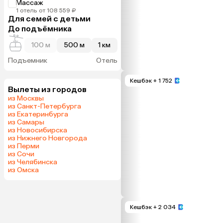
Массаж
1 отель от 108 559 ₽
Для семей с детьми
До подъёмника
100 м
500 м
1 км
Подъемник
Отель
Кешбэк
+ 1 752
Вылеты из городов
из Москвы
из Санкт-Петербурга
из Екатеринбурга
из Самары
из Новосибирска
из Нижнего Новгорода
из Перми
из Сочи
из Челябинска
из Омска
Кешбэк
+ 2 034