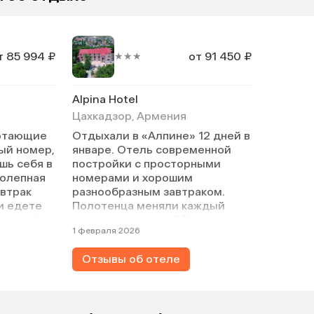
т 85 994 ₽
от 91 450 ₽
★★★
Alpina Hotel
Цахкадзор, Армения
отающие
Отдыхали в «Алпине» 12 дней в
ый номер,
январе. Отель современной
шь себя в
постройки с просторными
колепная
номерами и хорошим
автрак
разнообразным завтраком.
и едете
Полотенца меняли каждый
хороший
день и давали по 0,5 воды в
1 февраля 2026
дина).
бутылках на человека, но есть
ать
и кулеры. Трансфер
Отзывы об отеле
ерез
нерегулярный до горы, иногда
пшен.
брали такси. Отель находится
обман.
на возвышенности, и во время
снега машина туда не