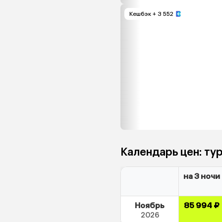
Кешбэк
+ 3 552
Календарь цен: ту
на 3 ночи
Ноябрь
85 994 ₽
2026