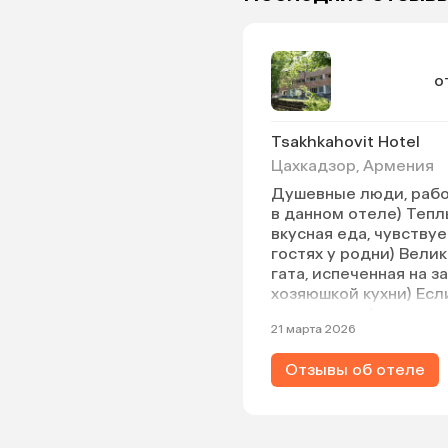
о
Tsakhkahovit Hotel
Цахкадзор, Армения
Душевные люди, раб
в данном отеле) Тепл
вкусная еда, чувствуе
гостях у родни) Вели
гата, испеченная на з
хозяюшкой кухни) Есл
кататься — февраль 
21 марта 2026
месяц (начало — сере
Рекомендую заказыв
Отзывы об отеле
официальное такси ч
приложение или ресе
Бойтесь частников — 