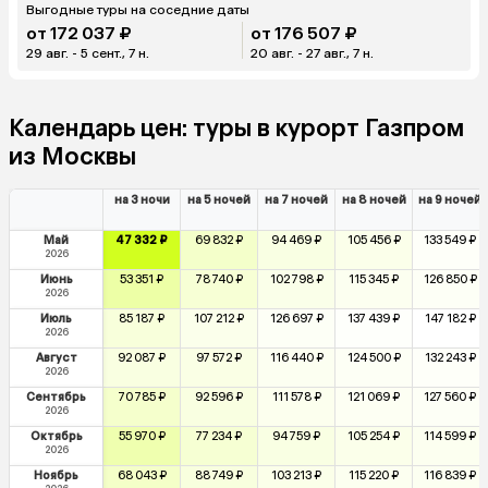
Выгодные туры на соседние даты
от 172 037 ₽
от 176 507 ₽
29 авг. - 5 сент., 7 н.
20 авг. - 27 авг., 7 н.
Календарь цен: туры в курорт Газпром
из Москвы
на 3 ночи
на 5 ночей
на 7 ночей
на 8 ночей
на 9 ночей
Май
47 332 ₽
69 832 ₽
94 469 ₽
105 456 ₽
133 549 ₽
2026
Июнь
53 351 ₽
78 740 ₽
102 798 ₽
115 345 ₽
126 850 ₽
2026
Июль
85 187 ₽
107 212 ₽
126 697 ₽
137 439 ₽
147 182 ₽
2026
Август
92 087 ₽
97 572 ₽
116 440 ₽
124 500 ₽
132 243 ₽
2026
Сентябрь
70 785 ₽
92 596 ₽
111 578 ₽
121 069 ₽
127 560 ₽
2026
Октябрь
55 970 ₽
77 234 ₽
94 759 ₽
105 254 ₽
114 599 ₽
2026
Ноябрь
68 043 ₽
88 749 ₽
103 213 ₽
115 220 ₽
116 839 ₽