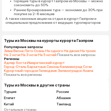
Горящие туры в курорт Газпром
из Москвы — можно
сэкономить до 50%
Раннее бронирование тура
— экономия до 30% при
покупке за 2–6 месяцев
А также
сезонные акции на отдых в курорт Газпром
и
специальные предложения от ведущих туроператоров
Туры из Москвы на курорты курорта Газпром
Популярные запросы
Зима
·
Весна
·
Лето
·
Осень
·
На одного
·
На двоих
·
На троих
·
На 2 ночи
·
На 3 ночи
·
На 5 ночей
·
Показать все запросы
Регионы
Адлер
·
Хоста
·
Имеретинский курорт
·
Город-Отель Бархатные Сезоны
·
Калининград
·
Сочи
·
Курортный городок
·
Геленджик
·
Зеленоградск
·
Анапа
·
Показать все регионы
Туры из Москвы в другие страны
Турция
Россия
Египет
Абхазия
Китай
Таиланд
Остальные страны
Вьетнам
ОАЭ