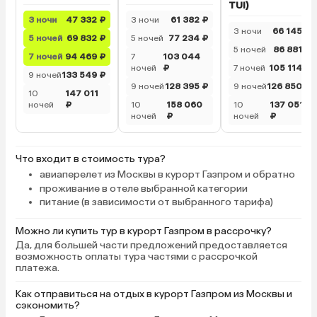
TUI)
3 ночи
47 332 ₽
3 ночи
61 382 ₽
3 ночи
66 145 ₽
5 ночей
69 832 ₽
5 ночей
77 234 ₽
5 ночей
86 881 ₽
7 ночей
94 469 ₽
7
103 044
ночей
₽
7 ночей
105 114 ₽
9 ночей
133 549 ₽
9 ночей
128 395 ₽
9 ночей
126 850 ₽
10
147 011
ночей
₽
10
158 060
10
137 051
ночей
₽
ночей
₽
Что входит в стоимость тура?
авиаперелет из Москвы в курорт Газпром и обратно
проживание в отеле выбранной категории
питание (в зависимости от выбранного тарифа)
Можно ли купить тур в курорт Газпром в рассрочку?
Да, для большей части предложений предоставляется
возможность оплаты тура частями с рассрочкой
платежа.
Как отправиться на отдых в курорт Газпром из Москвы и
сэкономить?