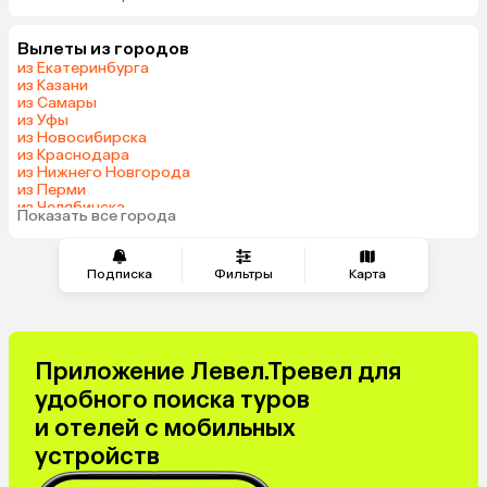
Мальдивы
Тунис
Вылеты из городов
Грузия
Танзания
из Екатеринбурга
Индонезия
Беларусь
из Казани
из Самары
Армения
Сейшелы
из Уфы
Шри-Ланка
Казахстан
из Новосибирска
из Краснодара
Азербайджан
Узбекистан
из Нижнего Новгорода
Черногория
Маврикий
из Перми
из Челябинска
Япония
Индия
Показать все города
из Тюмени
Сербия
Марокко
Катар
Кипр
Подписка
Фильтры
Карта
Малайзия
Южная Корея
Оман
Филиппины
Киргизия
Иордания
Приложение Левел.Тревел для
Израиль
Гонконг
удобного поиска туров
Венесуэла
Саудовская Аравия
и отелей с мобильных
Бахрейн
Куба
устройств
Греция
Таджикистан
Италия
Испания