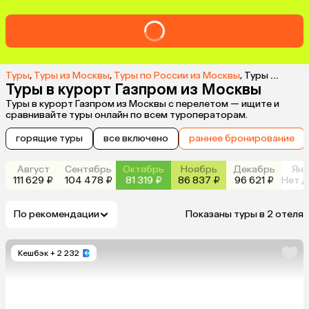
Туры
,
Туры из Москвы
,
Туры по России из Москвы
,
Туры на курорт Газпром из Москвы
Туры в курорт Газпром из Москвы
Туры в курорт Газпром из Москвы с перелетом — ищите и
сравнивайте туры онлайн по всем туроператорам.
горящие туры
все включено
раннее бронирование
Август
Сентябрь
Октябрь
Ноябрь
Декабрь
Янв
111 629 ₽
104 478 ₽
81 319 ₽
86 837 ₽
96 621 ₽
Нет д
По рекомендации
Показаны туры в 2 отеля
Кешбэк
+ 2 232