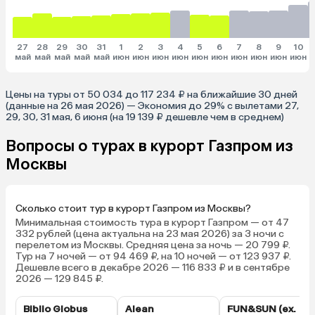
27
28
29
30
31
1
2
3
4
5
6
7
8
9
10
май
май
май
май
май
июн
июн
июн
июн
июн
июн
июн
июн
июн
июн
и
Цены на туры от 50 034 до 117 234 ₽ на ближайшие 30 дней
(данные на 26 мая 2026) — Экономия до 29% с вылетами 27,
29, 30, 31 мая, 6 июня (на 19 139 ₽ дешевле чем в среднем)
Вопросы о турах в курорт Газпром из
Москвы
Сколько стоит тур в курорт Газпром из Москвы?
Минимальная стоимость тура в курорт Газпром — от 47
332 рублей (цена актуальна на 23 мая 2026) за 3 ночи с
перелетом из Москвы. Средняя цена за ночь — 20 799 ₽.
Тур на 7 ночей — от 94 469 ₽, на 10 ночей — от 123 937 ₽.
Дешевле всего в декабре 2026 — 116 833 ₽ и в сентябре
2026 — 129 845 ₽.
Biblio Globus
Alean
FUN&SUN (ex.