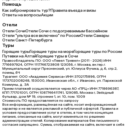
Помощь
Как забронировать тур?
Правила въезда и визы
Ответы на вопросы
Акции
Отели
Отели Сочи
Отели Сочи с подогреваемым бассейном
Отели "ультра все включено" по России
Отели Самары
Отели Санкт-Петербурга
Туры
Горящие туры
Горящие туры на море
Горящие туры по России
Путевки на Алтай
Горящие туры в Сочи
Правообладатель ПО: ООО «Левел Тревел» (2011 - 2026) ИНН
7716697924, ОГРН 1117746723808 123056, г. Москва, вн.тер.г.
Муниципальный округ Пресненский, ул. Юлиуса Фучика, д.6, стр.2,
помещ.6Ч
Турагент: ООО «Академия Сервиса» ИНН 3702175896, ОГРН
1173702008248, 153000, Ивановская обл., г. Иваново, ул. Парижской
Коммуны, д. ЗА
Прием платежей осуществляется через АО «ПРЦ» ИНН 7718696387,
КПП 771701001, ОГРН 1087746411741, 129085, Москва г, Звёздный
бульвар, дом № 19, строение 1, эт. 10, пом. 1009
Стоимость ПО предоставляется по запросу
Вся информация, размещённая на сайте, носит информационный
характер и не является рекламой и публичной офертой. Правила и
условия предоставления услуг в отелях, в том числе концепция
питания, описанные на сайте, могут изменяться по решению
администрации отелей. Копирование материалов без письменного
согласия запрещено. Сумма, отображаемая на сайте, включает в себя