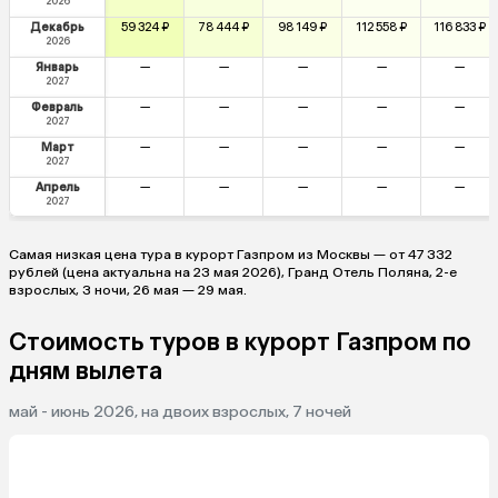
2026
Декабрь
59 324 ₽
78 444 ₽
98 149 ₽
112 558 ₽
116 833 ₽
2026
Январь
—
—
—
—
—
2027
Февраль
—
—
—
—
—
2027
Март
—
—
—
—
—
2027
Апрель
—
—
—
—
—
2027
Самая низкая цена тура в курорт Газпром из Москвы — от 47 332
рублей (цена актуальна на 23 мая 2026), Гранд Отель Поляна, 2-е
взрослых, 3 ночи, 26 мая — 29 мая.
Стоимость туров в курорт Газпром по
дням вылета
май - июнь 2026, на двоих взрослых, 7 ночей