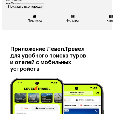
из Сочи
Показать все города
из Челябинска
Подписка
Фильтры
Карт
Приложение Левел.Тревел
для удобного поиска туров
и отелей с мобильных
устройств