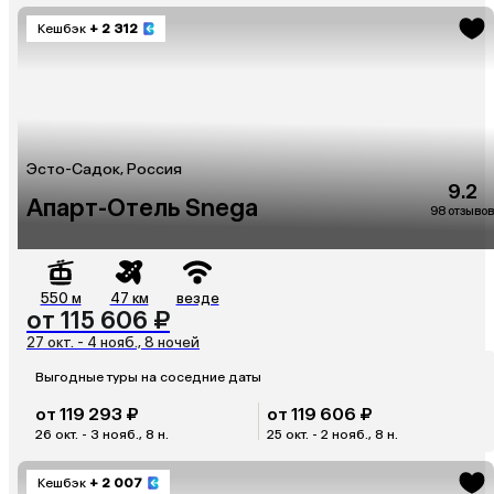
Кешбэк
+ 2 312
Эсто-Садок, Россия
9.2
Апарт-Отель Snega
98 отзывов
550 м
47 км
везде
от 115 606 ₽
27 окт. - 4 нояб., 8 ночей
Выгодные туры на соседние даты
от 119 293 ₽
от 119 606 ₽
26 окт. - 3 нояб., 8 н.
25 окт. - 2 нояб., 8 н.
Кешбэк
+ 2 007