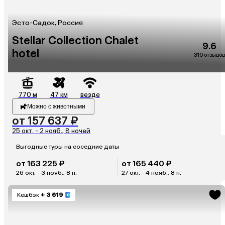
Эсто-Садок, Россия
Stellar Collection Chalet
9.6
hotel
310 отзывов
770 м
47 км
везде
Можно с животными
от 157 637 ₽
25 окт. - 2 нояб., 8 ночей
Выгодные туры на соседние даты
от 163 225 ₽
от 165 440 ₽
26 окт. - 3 нояб., 8 н.
27 окт. - 4 нояб., 8 н.
Кешбэк
+ 3 619