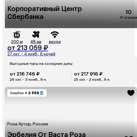
Корпоративный Центр
10
Сбербанка
47 отзывов
200 м
48 км
везде
от 213 059 ₽
27 окт. - 4 нояб., 8 ночей
Выгодные туры на соседние даты
от 216 746 ₽
от 217 916 ₽
26 окт. - 3 нояб., 8 н.
25 окт. - 2 нояб., 8 н.
Кешбэк
+ 2 558
Роза Хутор, Россия
Эрбелия От Васта Роза