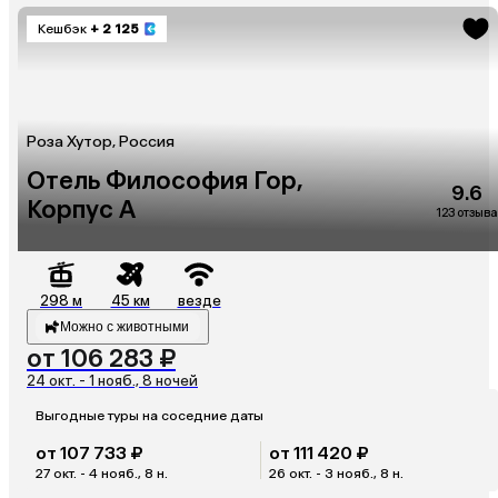
Кешбэк
+ 2 125
Роза Хутор, Россия
Отель Философия Гор,
9.6
Корпус А
123 отзыва
298 м
45 км
везде
Можно с животными
от 106 283 ₽
24 окт. - 1 нояб., 8 ночей
Выгодные туры на соседние даты
от 107 733 ₽
от 111 420 ₽
27 окт. - 4 нояб., 8 н.
26 окт. - 3 нояб., 8 н.