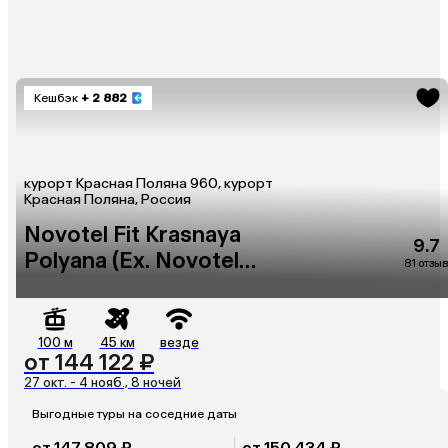
Кешбэк
+ 2 882
курорт Красная Поляна 960, курорт
Красная Поляна, Россия
Novotel Fit Krasnaya
9.7
Polyana (Ex. Novotel
81 отзыв
Congress)
100 м
45 км
везде
от 144 122 ₽
27 окт. - 4 нояб., 8 ночей
Выгодные туры на соседние даты
от 147 809 ₽
от 150 434 ₽