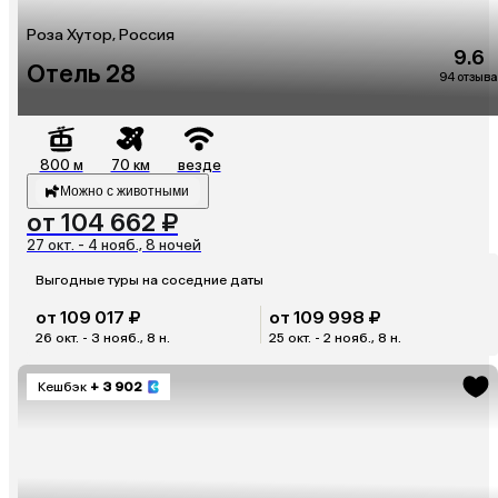
Роза Хутор, Россия
9.6
Отель 28
94 отзыва
800 м
70 км
везде
Можно с животными
от 104 662 ₽
27 окт. - 4 нояб., 8 ночей
Выгодные туры на соседние даты
от 109 017 ₽
от 109 998 ₽
26 окт. - 3 нояб., 8 н.
25 окт. - 2 нояб., 8 н.
Кешбэк
+ 3 902