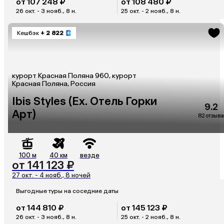
от 107 248 ₽
от 108 480 ₽
26 окт. - 3 нояб., 8 н.
25 окт. - 2 нояб., 8 н.
Кешбэк
+ 2 822
курорт Красная Поляна 960, курорт
Красная Поляна, Россия
Ibis Styles (Ex. Отель Горки
9.2
Арт)
82 отзыва
100 м
40 км
везде
от 141 123 ₽
27 окт. - 4 нояб., 8 ночей
Выгодные туры на соседние даты
от 144 810 ₽
от 145 123 ₽
26 окт. - 3 нояб., 8 н.
25 окт. - 2 нояб., 8 н.