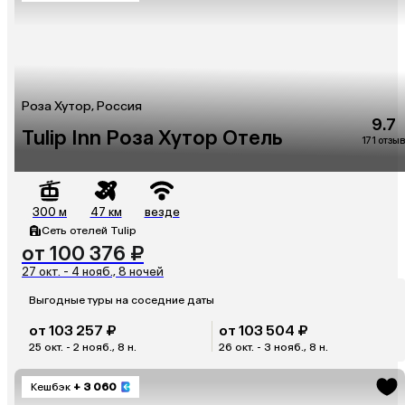
Роза Хутор, Россия
9.7
Tulip Inn Роза Хутор Отель
171 отзыв
300 м
47 км
везде
Сеть отелей Tulip
от 100 376 ₽
27 окт. - 4 нояб., 8 ночей
Выгодные туры на соседние даты
от 103 257 ₽
от 103 504 ₽
25 окт. - 2 нояб., 8 н.
26 окт. - 3 нояб., 8 н.
Кешбэк
+ 3 060