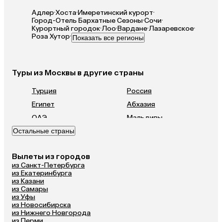
Адлер
·
Хоста
·
Имеретинский курорт
·
Город-Отель Бархатные Сезоны
·
Сочи
·
Курортный городок
·
Лоо
·
Вардане
·
Лазаревское
·
Роза Хутор
·
Показать все регионы
Туры из Москвы в другие страны
Турция
Россия
Египет
Абхазия
ОАЭ
Мальдивы
Остальные страны
Сейшелы
Маврикий
Кипр
Малайзия
Вылеты из городов
Гонконг
Саудовская Аравия
из Санкт-Петербурга
из Екатеринбурга
из Казани
из Самары
из Уфы
из Новосибирска
из Нижнего Новгорода
из Перми