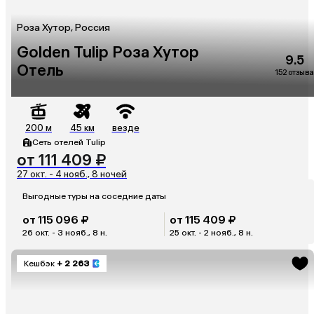
Роза Хутор, Россия
Golden Tulip Роза Хутор
9.5
Отель
152 отзыва
200 м
45 км
везде
Сеть отелей Tulip
от 111 409 ₽
27 окт. - 4 нояб., 8 ночей
Выгодные туры на соседние даты
от 115 096 ₽
от 115 409 ₽
26 окт. - 3 нояб., 8 н.
25 окт. - 2 нояб., 8 н.
Кешбэк
+ 2 263