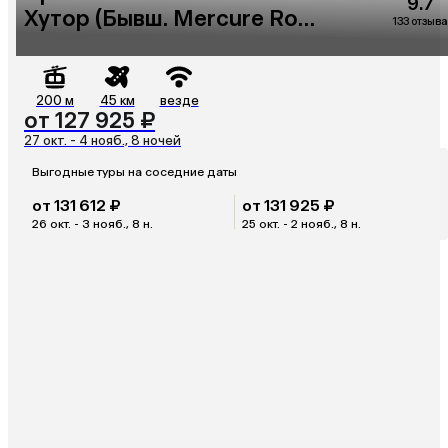
9.7
Хутор (Бывш. Mercure Rosa
133 отзыва
Khutor)
200 м
45 км
везде
от 127 925 ₽
27 окт. - 4 нояб., 8 ночей
Выгодные туры на соседние даты
от 131 612 ₽
от 131 925 ₽
26 окт. - 3 нояб., 8 н.
25 окт. - 2 нояб., 8 н.