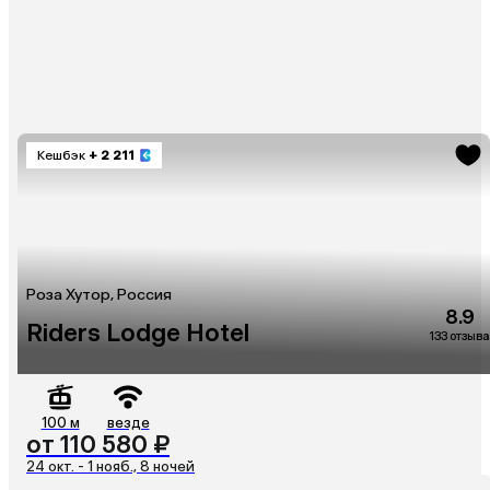
Кешбэк
+ 2 211
Роза Хутор, Россия
8.9
Riders Lodge Hotel
133 отзыва
100 м
везде
от 110 580 ₽
24 окт. - 1 нояб., 8 ночей