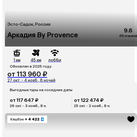
Эсто-Садок, Россия
9.6
Аркадия By Provence
69 отзывов
1 км
45 км
лобби
Обновлен в 2025 году
от 113 960 ₽
27 окт. - 4 нояб., 8 ночей
Выгодные туры на соседние даты
от 117 647 ₽
от 122 474 ₽
26 окт. - 3 нояб., 8 н.
25 окт. - 2 нояб., 8 н.
Кешбэк
+ 4 422