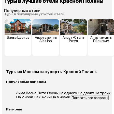
Туры в лучшие отели Красной Поляны
Популярные отели
Туры в популярные у гостей отели
Вальс Цветов
Апартаменты
Апарт-Отель
Апартаменты
Alba Inn
Регул
Пилигрим
Туры из Москвы на курорты Красной Поляны
Популярные запросы
Зима
·
Весна
·
Лето
·
Осень
·
На одного
·
На двоих
·
На троих
·
На 2 ночи
·
На 3 ночи
·
На 5 ночей
·
Показать все запросы
Регионы