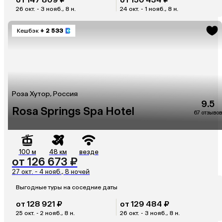
26 окт. - 3 нояб., 8 н.
24 окт. - 1 нояб., 8 н.
Кешбэк
+ 2 533
Роза Хутор, Россия
9.5
Rosa Springs Spa Hotel
67 отзывов
100 м
48 км
везде
от 126 673 ₽
27 окт. - 4 нояб., 8 ночей
Выгодные туры на соседние даты
от 128 921 ₽
от 129 484 ₽
25 окт. - 2 нояб., 8 н.
26 окт. - 3 нояб., 8 н.