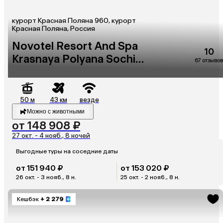
курорт Красная Поляна 960, курорт
Красная Поляна, Россия
Novotel Resort And Spa
10
Krasnaya Polyana Sochi
67 отзывов
(Бывш. Горки Отель)
50 м
43 км
везде
Можно с животными
от 148 908 ₽
27 окт. - 4 нояб., 8 ночей
Выгодные туры на соседние даты
от 151 940 ₽
от 153 020 ₽
26 окт. - 3 нояб., 8 н.
25 окт. - 2 нояб., 8 н.
Кешбэк
+ 2 279