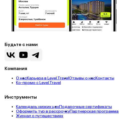
Будьте с нами
Компания
О нас
Карьера в Level.Travel
Отзывы о нас
Контакты
Ко-промо с Level.Travel
Инструменты
Календарь низких цен
Подарочные сертификаты
Оформить тур в рассрочку
Партнерская программа
Журнал о путешествиях