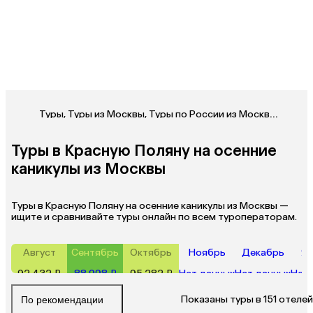
Туры
,
Туры из Москвы
,
Туры по России из Москвы
,
Туры н
Туры в Красную Поляну на осенние
каникулы из Москвы
Туры в Красную Поляну на осенние каникулы из Москвы —
ищите и сравнивайте туры онлайн по всем туроператорам.
Август
Сентябрь
Октябрь
Ноябрь
Декабрь
Ян
92 432 ₽
88 998 ₽
95 282 ₽
Нет данных
Нет данных
Нет 
Показаны туры в 151 отелей
По рекомендации