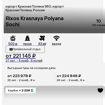
курорт Красная Поляна 960, курорт
Красная Поляна, Россия
Rixos Krasnaya Polyana
10
Sochi
132 отзыва
500 м
песок
43 км
везде
Премиальный отдых
от 221 145 ₽
27 окт. - 4 нояб., 8 ночей
Выгодные туры на соседние даты
от 223 978 ₽
от 224 846 ₽
25 окт. - 2 нояб., 8 н.
26 окт. - 3 нояб., 8 н.
Кешбэк
+ 2 228