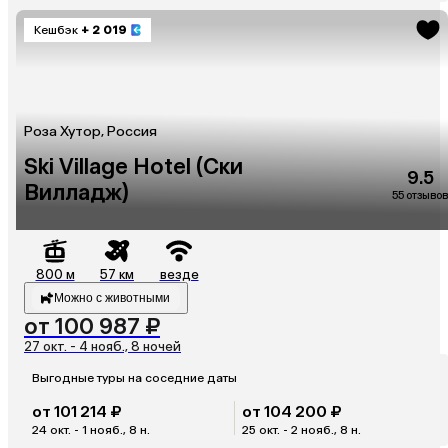
Кешбэк
+ 2 019
Роза Хутор, Россия
Ski Village Hotel (Ски
9.5
Вилладж)
55 отзывов
800 м
57 км
везде
Можно с животными
от 100 987 ₽
27 окт. - 4 нояб., 8 ночей
Выгодные туры на соседние даты
от 101 214 ₽
от 104 200 ₽
24 окт. - 1 нояб., 8 н.
25 окт. - 2 нояб., 8 н.