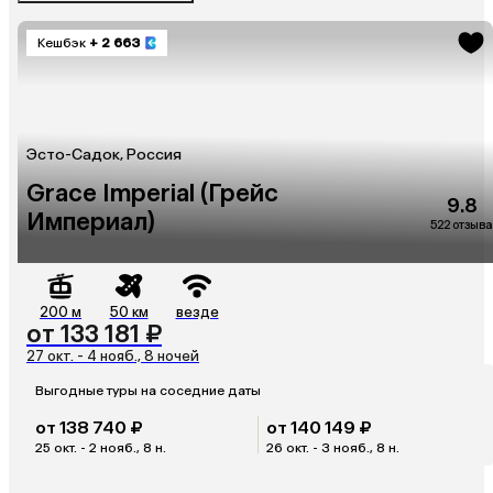
Кешбэк
+ 2 663
Эсто-Садок, Россия
Grace Imperial (Грейс
9.8
Империал)
522 отзыва
200 м
50 км
везде
от 133 181 ₽
27 окт. - 4 нояб., 8 ночей
Выгодные туры на соседние даты
от 138 740 ₽
от 140 149 ₽
25 окт. - 2 нояб., 8 н.
26 окт. - 3 нояб., 8 н.