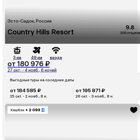
Эсто-Садок, Россия
9.8
Country Hills Resort
308 отзывов
3 км
49 км
везде
от 180 976 ₽
27 окт. - 4 нояб., 8 ночей
Выгодные туры на соседние даты
от 184 585 ₽
от 195 871 ₽
25 окт. - 2 нояб., 8 н.
26 окт. - 3 нояб., 8 н.
Кешбэк
+ 2 093