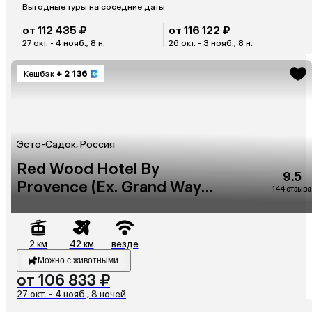
Выгодные туры на соседние даты
от 112 435 ₽
от 116 122 ₽
27 окт. - 4 нояб., 8 н.
26 окт. - 3 нояб., 8 н.
Кешбэк
+ 2 136
Эсто-Садок, Россия
Red Wood Hotel By
9.5
Provence (Ex. Grand Way
144 отзыва
Haveli)
2 км
42 км
везде
Можно с животными
от 106 833 ₽
27 окт. - 4 нояб., 8 ночей