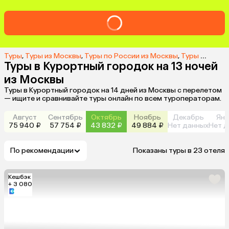
Туры
,
Туры из Москвы
,
Туры по России из Москвы
,
Туры в Курортный городок из Москвы
Туры в Курортный городок на 13 ночей
из Москвы
Туры в Курортный городок на 14 дней из Москвы с перелетом
— ищите и сравнивайте туры онлайн по всем туроператорам.
Август
Сентябрь
Октябрь
Ноябрь
Декабрь
Янв
75 940 ₽
57 754 ₽
43 832 ₽
49 884 ₽
Нет данных
Нет д
По рекомендации
Показаны туры в 23 отеля
Кешбэк
+ 3 080