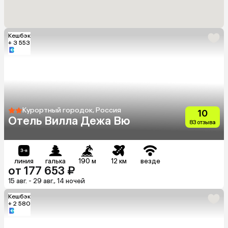
Кешбэк
+ 3 553
Курортный городок, Россия
10
Отель Вилла Дежа Вю
83 отзыва
линия
галька
190 м
12 км
везде
от 177 653 ₽
15 авг. - 29 авг., 14 ночей
Кешбэк
+ 2 580