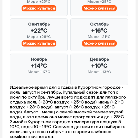
Море: +25°C
Море: +28°C
Можно купаться
Можно купаться
Сентябрь
Октябрь
+22°C
+16°C
Море: +26°C
Море: +21°C
Можно купаться
Можно купаться
Ноябрь
Декабрь
+14°C
+10°C
Море: +17°C
Море: +13°C
Идеальное время для отдыха в Курортном городке -
июль, август и сентябрь. Купальный сезон длится с
июня по октябрь, лучше всего подходят для пляжного
отдыха июль (+23°C воздух, +25°C вода), июнь (+21°C
воздух, +23°C вода), август (+26°C воздух, +28°C
вода). Август - месяц с самой высокой температурой
воды, в это время она может прогреваться до +28°C.
Зимой в Курортном городке температура воздуха 5 -
10°C, воды 10 - 13°C. Семьям с детьми стоит выбирать
июль, август и сентябрь - в это время наиболее
комфортная погода.