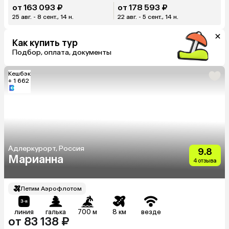
от 163 093 ₽
от 178 593 ₽
25 авг. - 8 сент., 14 н.
22 авг. - 5 сент., 14 н.
Как купить тур
Подбор, оплата, документы
Кешбэк
+ 1 662
Адлеркурорт, Россия
9.8
Марианна
4 отзыва
Летим Аэрофлотом
линия
галька
700 м
8 км
везде
от 83 138 ₽