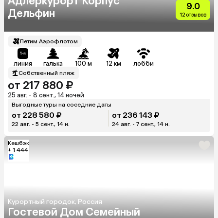
Адлеркурорт Корпус
9.0
Дельфин
12 отзывов
Летим Аэрофлотом
линия
галька
100 м
12 км
лобби
Собственный пляж
от 217 880 ₽
25 авг. - 8 сент., 14 ночей
Выгодные туры на соседние даты
от 228 580 ₽
от 236 143 ₽
22 авг. - 5 сент., 14 н.
24 авг. - 7 сент., 14 н.
Кешбэк
+ 1 444
Курортный городок, Россия
Гостевой Дом Семейный