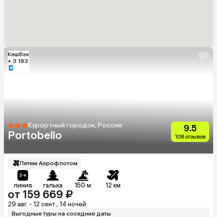
Кешбэк
+ 3 193
Курортный городок, Россия
9.5
Portobello
108 отзывов
Летим Аэрофлотом
линия
галька
150 м
12 км
от 159 669 ₽
29 авг. - 12 сент., 14 ночей
Выгодные туры на соседние даты