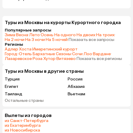
Туры из Москвы на курорты Курортного городка
Популярные запросы
Зима
·
Весна
·
Лето
·
Осень
·
На одного
·
На двоих
·
На троих
·
На 2 ночи
·
На 3 ночи
·
На 5 ночей
·
Показать все запросы
Регионы
Адлер
·
Хоста
·
Имеретинский курорт
·
Город-Отель Бархатные Сезоны
·
Сочи
·
Лоо
·
Вардане
·
Лазаревское
·
Роза Хутор
·
Витязево
·
Показать все регионы
Туры из Москвы в другие страны
Турция
Россия
Египет
Абхазия
Таиланд
Вьетнам
Остальные страны
ОАЭ
Мальдивы
Танзания
Индонезия
Вылеты из городов
Сейшелы
Шри-Ланка
из Санкт-Петербурга
Маврикий
Индия
из Екатеринбурга
из Новосибирска
Марокко
Кипр