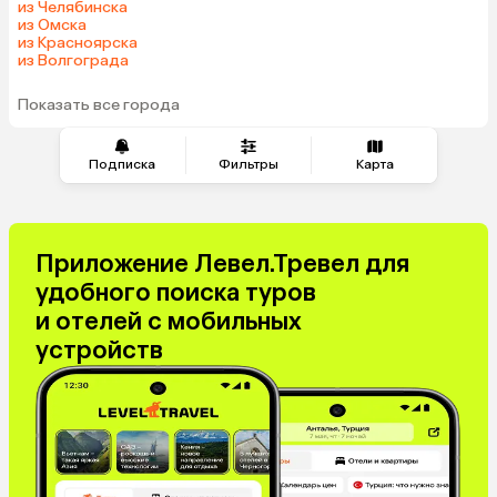
из Челябинска
Оман
Гонконг
из Омска
из Красноярска
Венесуэла
Саудовская Аравия
из Волгограда
Бахрейн
Куба
Показать все города
Подписка
Фильтры
Карта
Приложение Левел.Тревел для
удобного поиска туров
и отелей с мобильных
устройств