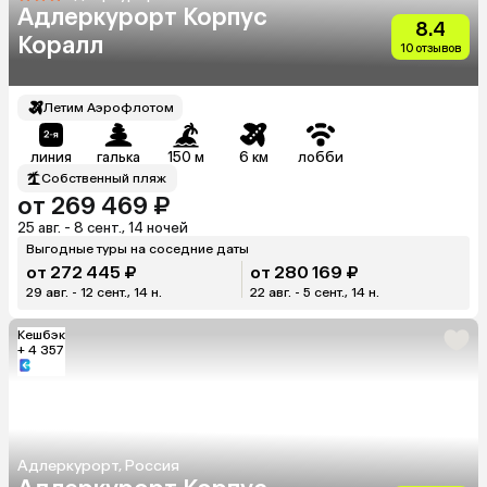
Адлеркурорт Корпус
8.4
Коралл
10 отзывов
Летим Аэрофлотом
линия
галька
150 м
6 км
лобби
Собственный пляж
от 269 469 ₽
25 авг. - 8 сент., 14 ночей
Выгодные туры на соседние даты
от 272 445 ₽
от 280 169 ₽
29 авг. - 12 сент., 14 н.
22 авг. - 5 сент., 14 н.
Кешбэк
+ 4 357
Адлеркурорт, Россия