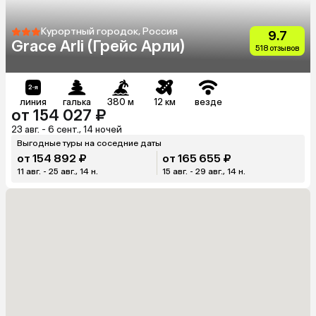
Курортный городок, Россия
9.7
Grace Arli (Грейс Арли)
518 отзывов
линия
галька
380 м
12 км
везде
от 154 027 ₽
23 авг. - 6 сент., 14 ночей
Выгодные туры на соседние даты
от 154 892 ₽
от 165 655 ₽
11 авг. - 25 авг., 14 н.
15 авг. - 29 авг., 14 н.