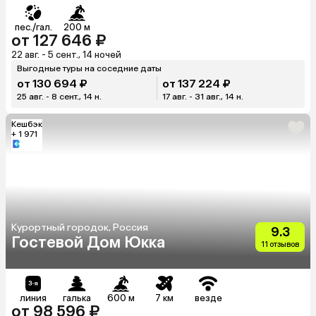
пес./гал.
200 м
от 127 646 ₽
22 авг. - 5 сент., 14 ночей
Выгодные туры на соседние даты
от 130 694 ₽
от 137 224 ₽
25 авг. - 8 сент., 14 н.
17 авг. - 31 авг., 14 н.
Кешбэк
+ 1 971
Курортный городок, Россия
9.3
Гостевой Дом Юкка
11 отзывов
линия
галька
600 м
7 км
везде
от 98 596 ₽