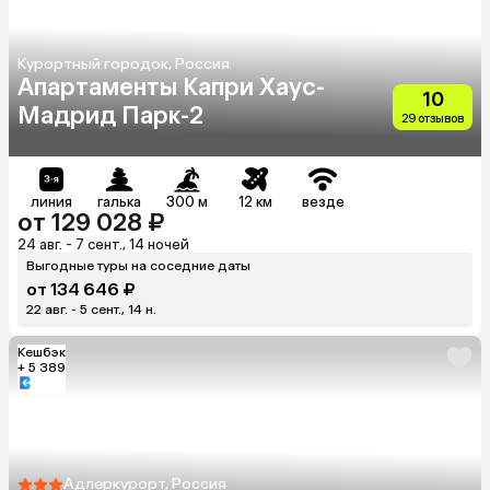
Курортный городок, Россия
Апартаменты Капри Хаус-
10
Мадрид Парк-2
29 отзывов
линия
галька
300 м
12 км
везде
от 129 028 ₽
24 авг. - 7 сент., 14 ночей
Выгодные туры на соседние даты
от 134 646 ₽
22 авг. - 5 сент., 14 н.
Кешбэк
+ 5 389
Адлеркурорт, Россия