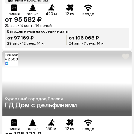
Летим Аэрофлотом
линия
галька
420 м
12 км
везде
от 95 582 ₽
25 авг. - 8 сент., 14 ночей
Выгодные туры на соседние даты
от 97 169 ₽
от 106 068 ₽
29 авг. - 12 сент., 14 н.
24 авг. - 7 сент., 14 н.
Кешбэк
+ 2 503
Курортный городок, Россия
ГД Дом с дельфинами
линия
галька
150 м
12 км
везде