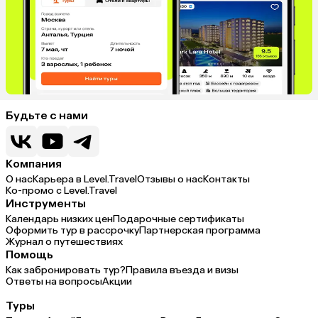
Будьте с нами
Компания
О нас
Карьера в Level.Travel
Отзывы о нас
Контакты
Ко-промо с Level.Travel
Инструменты
Календарь низких цен
Подарочные сертификаты
Оформить тур в рассрочку
Партнерская программа
Журнал о путешествиях
Помощь
Как забронировать тур?
Правила въезда и визы
Ответы на вопросы
Акции
Туры