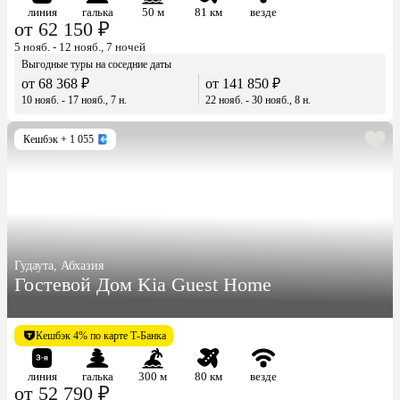
линия
галька
50 м
81 км
везде
от 62 150 ₽
5 нояб. - 12 нояб., 7 ночей
Выгодные туры на соседние даты
от 68 368 ₽
от 141 850 ₽
10 нояб. - 17 нояб., 7 н.
22 нояб. - 30 нояб., 8 н.
Кешбэк
+ 1 055
Гудаута, Абхазия
Гостевой Дом Kia Guest Home
Кешбэк 4% по карте Т-Банка
линия
галька
300 м
80 км
везде
от 52 790 ₽