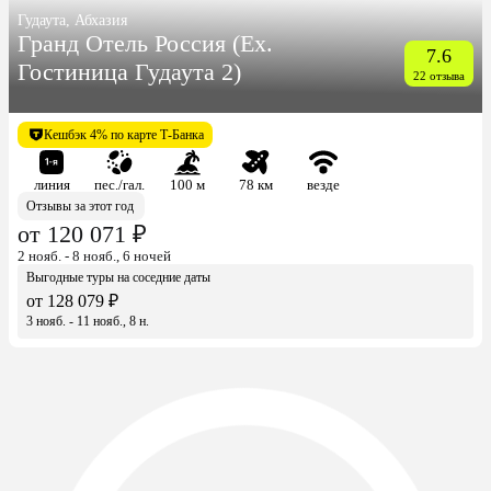
Гудаута, Абхазия
Гранд Отель Россия (Ex.
7.6
Гостиница Гудаута 2)
22 отзыва
Кешбэк 4% по карте Т-Банка
линия
пес./гал.
100 м
78 км
везде
Отзывы за этот год
от 120 071 ₽
2 нояб. - 8 нояб., 6 ночей
Выгодные туры на соседние даты
от 128 079 ₽
3 нояб. - 11 нояб., 8 н.