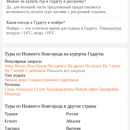
Можно ли купить тур в Гудауту в рассрочку?
Да, для большей части предложений предоставляется
возможность оплаты тура частями с рассрочкой платежа.
Какая погода в Гудауту в ноябре?
Ноябрь — это отличное время для отдыха в Гудауту. Температура
воздуха +14°C, воды +18°C.
Туры из Нижнего Новгорода на курорты Гудауты
Популярные запросы
Зима
·
Весна
·
Лето
·
Осень
·
На одного
·
На двоих
·
На троих
·
На 3 ночи
·
На 7 ночей
·
С ребенком
·
Показать все запросы
Тип отдыха
Черное море
·
Страны ближнего зарубежья
Регионы
Гагра
·
Алахадзы
·
Сухум
·
Холодная речка
·
Новый Афон
·
Цандрыпш
·
Пицунда
Туры из Нижнего Новгорода в другие страны
Турция
Россия
Египет
Абхазия
Таиланд
Вьетнам