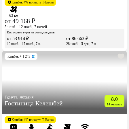
Кешбэк 4% по карте Т-Банка
63 км
от 49 168 ₽
5 нояб. - 12 нояб., 7 ночей
Выгодные туры на соседние даты
от 53 914 ₽
от 86 663 ₽
10 нояб. - 17 нояб., 7 н.
28 нояб. - 5 дек., 7 н.
Кешбэк
+ 1 243
Гудаута, Абхазия
8.0
Гостиница Келешбей
14 отзывов
Кешбэк 4% по карте Т-Банка