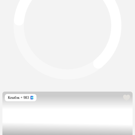
Кешбэк
+ 983