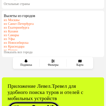
Остальные страны
ОАЭ
Мальдивы
Грузия
Армения
Вылеты из городов
Беларусь
Казахстан
из Москвы
Шри-Ланка
Узбекистан
из Санкт-Петербурга
из Екатеринбурга
Азербайджан
Сербия
из Казани
Катар
Киргизия
из Самары
из Уфы
Гонконг
Саудовская Аравия
из Новосибирска
Таджикистан
Венгрия
из Краснодара
из Перми
Показать все города
из Челябинска
Подписка
Фильтры
Карта
Приложение Левел.Тревел для
удобного поиска туров и отелей с
мобильных устройств