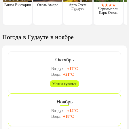
Вилла Виктория
Отель Аморе
Арго Отель
★
★
★
★
Гудаута
Черноморец
Парк-Отель
Погода в Гудауте в ноябре
Октябрь
Воздух:
+17°C
Вода:
+21°C
Можно купаться
Ноябрь
Воздух:
+14°C
Вода:
+18°C