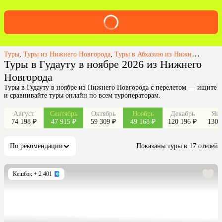
Туры
,
Туры из Нижнего Новгорода
,
Туры в Абхазию из Нижнего Новгорода
Туры в Гудауту в ноябре 2026 из Нижнего
Новгорода
Туры в Гудауту в ноябре из Нижнего Новгорода с перелетом — ищите
и сравнивайте туры онлайн по всем туроператорам.
Август
Сентябрь
Октябрь
Ноябрь
Декабрь
Янв
74 198 ₽
47 915 ₽
59 309 ₽
49 168 ₽
120 196 ₽
130 
По рекомендации
Показаны туры в 17 отелей
Кешбэк
+ 2 401