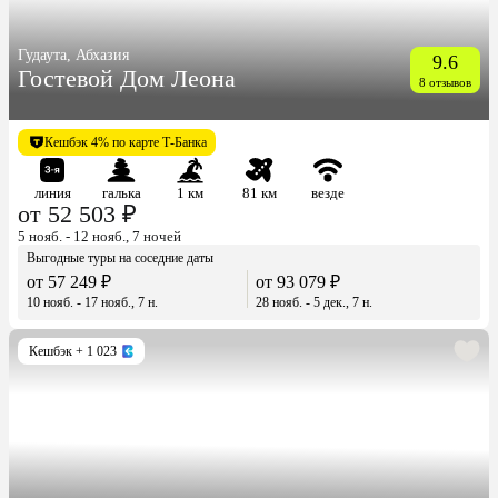
Гудаута, Абхазия
9.6
Гостевой Дом Леона
8 отзывов
Кешбэк 4% по карте Т-Банка
линия
галька
1 км
81 км
везде
от 52 503 ₽
5 нояб. - 12 нояб., 7 ночей
Выгодные туры на соседние даты
от 57 249 ₽
от 93 079 ₽
10 нояб. - 17 нояб., 7 н.
28 нояб. - 5 дек., 7 н.
Кешбэк
+ 1 023