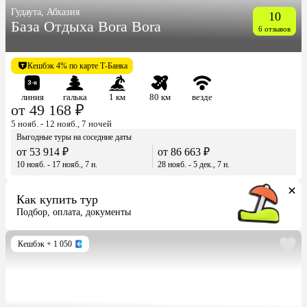
Гудаута, Абхазия
10
База Отдыха Bora Bora
6 отзывов
Кешбэк 4% по карте Т-Банка
линия
галька
1 км
80 км
везде
от 49 168 ₽
5 нояб. - 12 нояб., 7 ночей
Выгодные туры на соседние даты
от 53 914 ₽
от 86 663 ₽
10 нояб. - 17 нояб., 7 н.
28 нояб. - 5 дек., 7 н.
Как купить тур
Подбор, оплата, документы
Кешбэк
+ 1 050