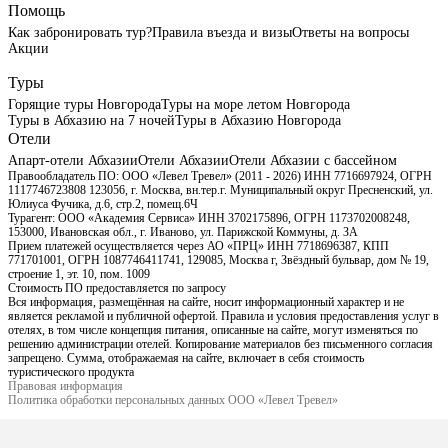
Помощь
Как забронировать тур?
Правила въезда и визы
Ответы на вопросы
Акции
Туры
Горящие туры Новгорода
Туры на море летом Новгорода
Туры в Абхазию на 7 ночей
Туры в Абхазию Новгорода
Отели
Апарт-отели Абхазии
Отели Абхазии
Отели Абхазии с бассейном
Правообладатель ПО: ООО «Левел Тревел» (2011 - 2026) ИНН 7716697924, ОГРН
1117746723808 123056, г. Москва, вн.тер.г. Муниципальный округ Пресненский, ул.
Юлиуса Фучика, д.6, стр.2, помещ.6Ч
Турагент: ООО «Академия Сервиса» ИНН 3702175896, ОГРН 1173702008248,
153000, Ивановская обл., г. Иваново, ул. Парижской Коммуны, д. ЗА
Прием платежей осуществляется через АО «ПРЦ» ИНН 7718696387, КПП
771701001, ОГРН 1087746411741, 129085, Москва г, Звёздный бульвар, дом № 19,
строение 1, эт. 10, пом. 1009
Стоимость ПО предоставляется по запросу
Вся информация, размещённая на сайте, носит информационный характер и не
является рекламой и публичной офертой. Правила и условия предоставления услуг в
отелях, в том числе концепция питания, описанные на сайте, могут изменяться по
решению администрации отелей. Копирование материалов без письменного согласия
запрещено. Сумма, отображаемая на сайте, включает в себя стоимость
туристического продукта
Правовая информация
Политика обработки персональных данных ООО «Левел Тревел»