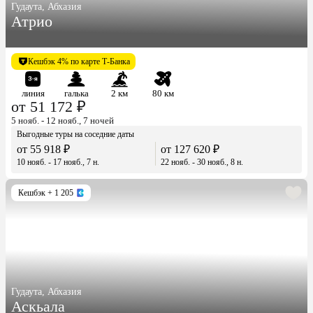
Гудаута, Абхазия
Атрио
Кешбэк 4% по карте Т-Банка
линия
галька
2 км
80 км
от 51 172 ₽
5 нояб. - 12 нояб., 7 ночей
Выгодные туры на соседние даты
от 55 918 ₽
от 127 620 ₽
10 нояб. - 17 нояб., 7 н.
22 нояб. - 30 нояб., 8 н.
Кешбэк
+ 1 205
Гудаута, Абхазия
Аскьала