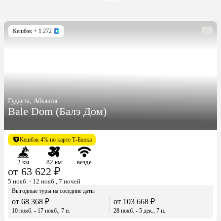
Кешбэк
+ 1 272
Гудаута, Абхазия
Bale Dom (Балэ Дом)
Кешбэк 4% по карте Т-Банка
2 км
82 км
везде
от 63 622 ₽
5 нояб. - 12 нояб., 7 ночей
Выгодные туры на соседние даты
от 68 368 ₽
от 103 668 ₽
10 нояб. - 17 нояб., 7 н.
28 нояб. - 5 дек., 7 н.