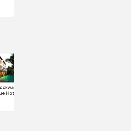
ockwall
ue Hotel