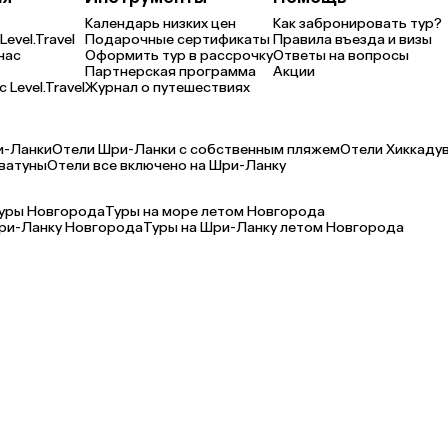
Календарь низких цен
Как забронировать тур?
Level.Travel
Подарочные сертификаты
Правила въезда и визы
нас
Оформить тур в рассрочку
Ответы на вопросы
Партнерская программа
Акции
 Level.Travel
Журнал о путешествиях
и-Ланки
Отели Шри-Ланки с собственным пляжем
Отели Хиккаду
ватуны
Отели все включено на Шри-Ланку
туры Новгорода
Туры на море летом Новгорода
ри-Ланку Новгорода
Туры на Шри-Ланку летом Новгорода