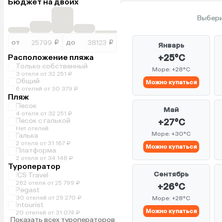
Бюджет на двоих
Выбери
от
₽
до
₽
Январь
Расположение пляжа
+25°C
Только собственный
Море: +28°C
3 отеля от 32 251 ₽
Общий
Можно купаться
6 отелей от 30 379 ₽
Пляж
Песок
Май
4 отеля от 32 251 ₽
Песок с галькой
+27°C
Нет отелей
Море: +30°C
Галька
2 отеля от 31 167 ₽
Можно купаться
Платформа
2 отеля от 34 148 ₽
Туроператор
Сентябрь
ICS Travel
262 отеля от 25 799 ₽
+26°C
Pegast
30 отелей от 29 270 ₽
Море: +28°C
Intourist
Можно купаться
20 отелей от 31 074 ₽
Показать всех туроператоров