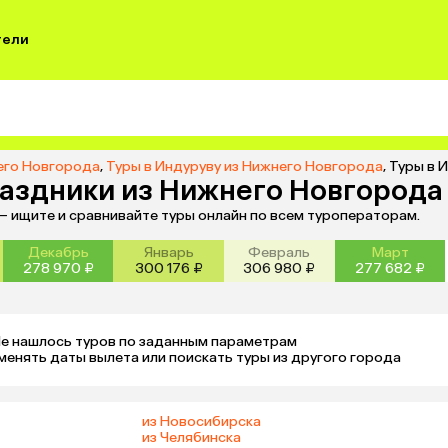
тели
его Новгорода
,
Туры в Индуруву из Нижнего Новгорода
,
Туры в 
раздники из Нижнего Новгорода
— ищите и сравнивайте туры онлайн по всем туроператорам.
Декабрь
Январь
Февраль
Март
278 970 ₽
300 176 ₽
306 980 ₽
277 682 ₽
е нашлось туров по заданным параметрам 

менять даты вылета или поискать туры из другого города
из Новосибирска
из Челябинска