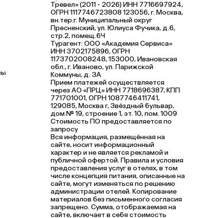
Тревел» (2011 - 2026) ИНН 7716697924,
ОГРН 1117746723808 123056, г. Москва,
вн.тер.г. Муниципальный округ
Пресненский, ул. Юлиуса Фучика, д.6,
стр.2, помещ.6Ч
Турагент: ООО «Академия Сервиса»
ИНН 3702175896, ОГРН
1173702008248, 153000, Ивановская
обл., г. Иваново, ул. Парижской
вы
Коммуны, д. ЗА
Прием платежей осуществляется
через АО «ПРЦ» ИНН 7718696387, КПП
771701001, ОГРН 1087746411741,
129085, Москва г, Звёздный бульвар,
дом № 19, строение 1, эт. 10, пом. 1009
Стоимость ПО предоставляется по
запросу
Вся информация, размещённая на
сайте, носит информационный
характер и не является рекламой и
публичной офертой. Правила и условия
предоставления услуг в отелях, в том
числе концепция питания, описанные на
сайте, могут изменяться по решению
администрации отелей. Копирование
материалов без письменного согласия
запрещено. Сумма, отображаемая на
сайте, включает в себя стоимость