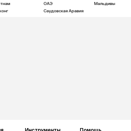
етнам
ОАЭ
Мальдивы
конг
Саудовская Аравия
ия
Инструменты
Помощь