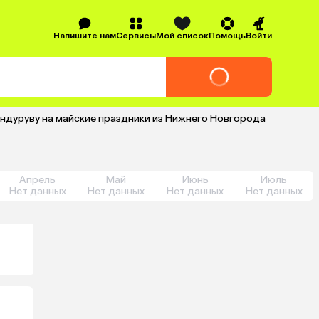
Напишите нам
Сервисы
Мой список
Помощь
Войти
Индуруву на майские праздники из Нижнего Новгорода
Апрель
Май
Июнь
Июль
Нет данных
Нет данных
Нет данных
Нет данных