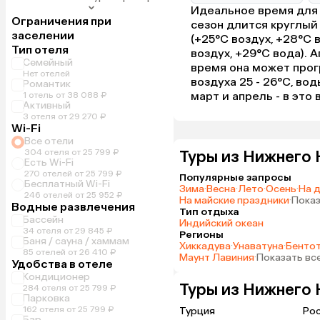
Идеальное время для 
Ограничения при
сезон длится круглый
заселении
(+25°C воздух, +28°C 
Тип отеля
воздух, +29°C вода). 
Семейный
время она может прог
Нет отелей
воздуха 25 - 26°C, во
Романтик
март и апрель - в это
1 отель от 38 088 ₽
Активный
3 отеля от 29 270 ₽
Wi-Fi
Все отели
304 отеля от 25 799 ₽
Туры из Нижнего 
Есть Wi-Fi
270 отелей от 25 799 ₽
Популярные запросы
Бесплатный Wi-Fi
Зима
·
Весна
·
Лето
·
Осень
·
На 
246 отелей от 25 952 ₽
На майские праздники
·
Показ
Водные развлечения
Тип отдыха
Бассейн
Индийский океан
34 отеля от 29 845 ₽
Регионы
Баня / сауна / хаммам
Хиккадува
·
Унаватуна
·
Бенто
85 отелей от 26 410 ₽
Маунт Лавиния
·
Показать вс
Удобства в отеле
Кондиционер
Туры из Нижнего 
284 отеля от 25 799 ₽
Парковка
162 отеля от 25 799 ₽
Турция
Ро
Бар