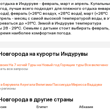
отдыха в Индуруве - февраль, март и апрель. Купальны
 год, лучше всего подходят для пляжного отдыха январ
вода), февраль (+26°C воздух, +28°C вода), март (+26°C
Апрель - месяц с самой высокой температурой воды, в э
реваться до +31°C. Зимой в Индуруве температура
ды 28 - 29°C. Семьям с детьми стоит выбирать февраль,
 время наиболее комфортная погода.
Новгорода на курорты Индурувы
двоих
·
На 7 ночей
·
Туры на Новый год
·
Горящие туры
·
Все включено
·
ать все запросы
та
·
Берувела
·
Ахунгала
·
Велигама
·
Пассикуда
·
Мирисса
·
Ваддува
·
е регионы
Новгорода в другие страны
ссия
Египет
Абхазия