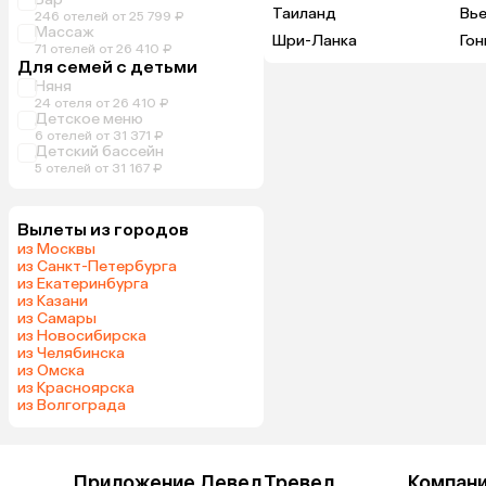
Таиланд
Вь
246 отелей от 25 799 ₽
Массаж
Шри-Ланка
Гон
71 отелей от 26 410 ₽
Для семей с детьми
Няня
24 отеля от 26 410 ₽
Детское меню
6 отелей от 31 371 ₽
Детский бассейн
5 отелей от 31 167 ₽
Вылеты из городов
из Москвы
из Санкт-Петербурга
из Екатеринбурга
из Казани
из Самары
из Новосибирска
из Челябинска
из Омска
из Красноярска
из Волгограда
Приложение Левел.Тревел
Компан