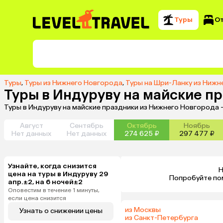
Туры
О
Туры
,
Туры из Нижнего Новгорода
,
Туры на Шри-Ланку из Нижн
Туры в Индуруву на майские п
Туры в Индуруву на майские праздники из Нижнего Новгорода 
Август
Сентябрь
Октябрь
Ноябрь
Нет данных
Нет данных
274 625 ₽
297 477 ₽
Узнайте, когда снизится
Н
цена на туры в Индуруву 29
 Попробуйте по
апр.±2, на 6 ночей±2
Оповестим в течение 1 минуты,
если цена снизится
из Москвы
Узнать о снижении цены
из Санкт-Петербурга