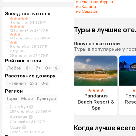
из Екатеринбурга
из Казани
из Самары
Звёздность отеля
4 отеля от 34 959 ₽
Туры в лучшие от
121 отелей от 27 173 ₽
141 отелей от 25 799 ₽
Популярные отели
6 отелей от 29 387 ₽
Туры в популярные у гос
другое
25 отелей от 27 479 ₽
Рейтинг отеля
Любой
6+
7+
8+
9+
Расстояние до моря
1-я линия
2-я
3-я
★
★
★
★
★
Регион
Pandanus
Tem
Горы
Море
Культура
Beach Resort &
Reso
Стамбул
Spa
287 отелей от 25 799 ₽
Анталия
7 отелей от 31 167 ₽
Когда лучше всего
Сиде
1 отель от 37 310 ₽