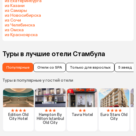
из Екатеринбурга
из Казани
из Самары
из Новосибирска
из Сочи
из Челябинска
из Омска
из Красноярска
Туры в лучшие отели Стамбула
Популярные
Отели со SPA
Только для взрослых
5 звезд
Туры в популярные у гостей отели
★
★
★
★
★
★
★
★
★
★
★
★
★
9
Edition Old
Hampton By
Tavra Hotel
Euro Stars Old
City Hotel
Hilton Istanbul
City
Old City