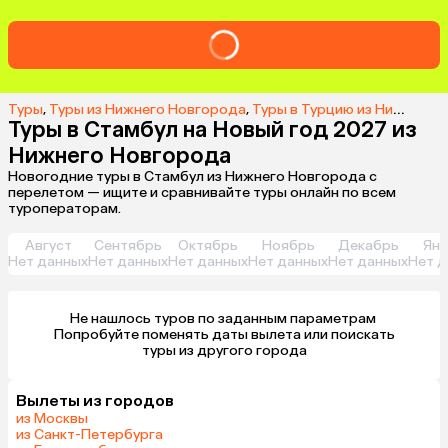
Туры
,
Туры из Нижнего Новгорода
,
Туры в Турцию из Нижнего Новгорода
Туры в Стамбул на Новый год 2027 из
Нижнего Новгорода
Новогодние туры в Стамбул из Нижнего Новгорода с
перелетом — ищите и сравнивайте туры онлайн по всем
туроператорам.
Август
Сентябрь
Октябрь
Ноябрь
Декабрь
Янв
Нет данных
Нет данных
Нет данных
Нет данных
Нет данных
Нет д
Не нашлось туров по заданным параметрам 

 Попробуйте поменять даты вылета или поискать 
туры из другого города
Вылеты из городов
из Москвы
из Санкт-Петербурга