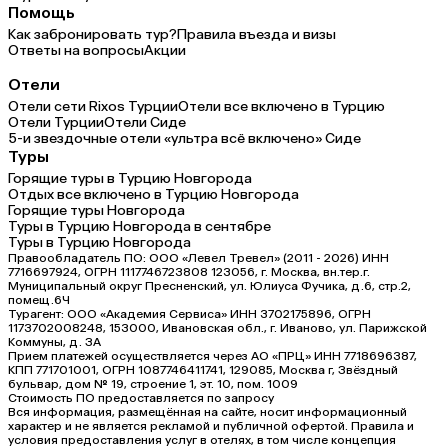
Помощь
Как забронировать тур?
Правила въезда и визы
Ответы на вопросы
Акции
Отели
Отели сети Rixos Турции
Отели все включено в Турцию
Отели Турции
Отели Сиде
5-и звездочные отели «ультра всё включено» Сиде
Туры
Горящие туры в Турцию Новгорода
Отдых все включено в Турцию Новгорода
Горящие туры Новгорода
Туры в Турцию Новгорода в сентябре
Туры в Турцию Новгорода
Правообладатель ПО: ООО «Левел Тревел» (2011 - 2026) ИНН
7716697924, ОГРН 1117746723808 123056, г. Москва, вн.тер.г.
Муниципальный округ Пресненский, ул. Юлиуса Фучика, д.6, стр.2,
помещ.6Ч
Турагент: ООО «Академия Сервиса» ИНН 3702175896, ОГРН
1173702008248, 153000, Ивановская обл., г. Иваново, ул. Парижской
Коммуны, д. ЗА
Прием платежей осуществляется через АО «ПРЦ» ИНН 7718696387,
КПП 771701001, ОГРН 1087746411741, 129085, Москва г, Звёздный
бульвар, дом № 19, строение 1, эт. 10, пом. 1009
Стоимость ПО предоставляется по запросу
Вся информация, размещённая на сайте, носит информационный
характер и не является рекламой и публичной офертой. Правила и
условия предоставления услуг в отелях, в том числе концепция