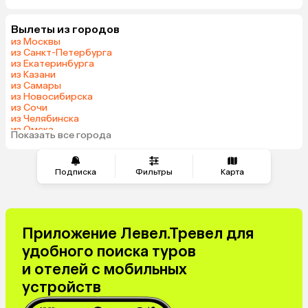
Шри-Ланка
Гонконг
Вылеты из городов
Саудовская Аравия
из Москвы
из Санкт-Петербурга
из Екатеринбурга
из Казани
из Самары
из Новосибирска
из Сочи
из Челябинска
из Омска
Показать все города
из Красноярска
Подписка
Фильтры
Карта
Приложение Левел.Тревел для
удобного поиска туров
и отелей с мобильных
устройств