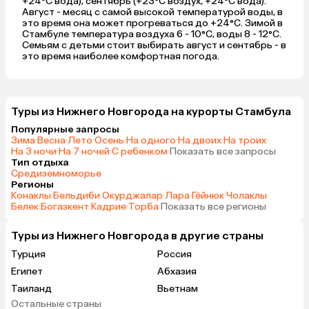
+24°C вода), сентябрь (+23°C воздух, +24°C вода).
Август - месяц с самой высокой температурой воды, в
это время она может прогреваться до +24°C. Зимой в
Стамбуле температура воздуха 6 - 10°C, воды 8 - 12°C.
Семьям с детьми стоит выбирать август и сентябрь - в
это время наиболее комфортная погода.
Туры из Нижнего Новгорода на курорты Стамбула
Популярные запросы
Зима
·
Весна
·
Лето
·
Осень
·
На одного
·
На двоих
·
На троих
·
На 3 ночи
·
На 7 ночей
·
С ребенком
·
Показать все запросы
Тип отдыха
Средиземноморье
Регионы
Конаклы
·
Бельдиби
·
Окурджалар
·
Лара
·
Гёйнюк
·
Чолаклы
·
Белек
·
Богазкент
·
Кадрие
·
Торба
·
Показать все регионы
Туры из Нижнего Новгорода в другие страны
Турция
Россия
Египет
Абхазия
Таиланд
Вьетнам
Остальные страны
ОАЭ
Мальдивы