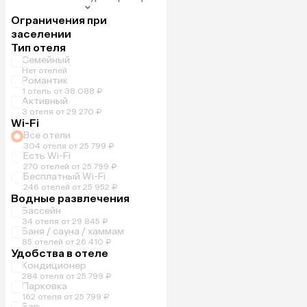
Ограничения при
заселении
Тип отеля
Семейный
Нет отелей
Романтик
1 отель от 38 088 ₽
Активный
3 отеля от 29 270 ₽
Wi-Fi
Все отели
304 отеля от 25 799 ₽
Есть Wi-Fi
270 отелей от 25 799 ₽
Бесплатный Wi-Fi
246 отелей от 25 952 ₽
Водные развлечения
Бассейн
34 отеля от 29 845 ₽
Баня / сауна / хаммам
85 отелей от 26 410 ₽
Удобства в отеле
Кондиционер
284 отеля от 25 799 ₽
Парковка
162 отеля от 25 799 ₽
Бар