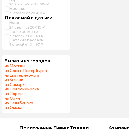
246 отелей от 25 799 ₽
Массаж
71 отелей от 26 410 ₽
Для семей с детьми
Няня
24 отеля от 26 410 ₽
Детское меню
6 отелей от 31 371 ₽
Детский бассейн
5 отелей от 31 167 ₽
Вылеты из городов
из Москвы
из Санкт-Петербурга
из Екатеринбурга
из Казани
из Самары
из Новосибирска
из Перми
из Сочи
из Челябинска
из Омска
Приложение Левел.Тревел
Компан