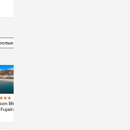
ослых
5 звезд
★
★
★
son Blu
 Fujairah