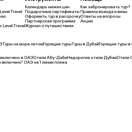
Календарь низких цен
Как забронировать тур?
Level.Travel
Подарочные сертификаты
Правила въезда и визы
нас
Оформить тур в рассрочку
Ответы на вопросы
Партнерская программа
Акции
 Level.Travel
Журнал о путешествиях
Э
Туры на море летом
Горящие туры
Туры в Дубай
Горящие туры в
 включено в ОАЭ
Отели Абу-Даби
Недорогие отели Дубая
Отели 
е включено" ОАЭ на 1 линии пляжа