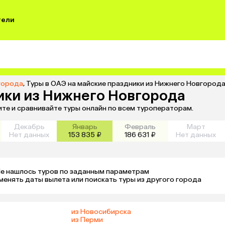
тели
города
,
Туры в ОАЭ на майские праздники из Нижнего Новгород
ики из Нижнего Новгорода
те и сравнивайте туры онлайн по всем туроператорам.
Декабрь
Январь
Февраль
Март
Нет данных
153 835 ₽
186 631 ₽
Нет данных
е нашлось туров по заданным параметрам 

менять даты вылета или поискать туры из другого города
из Новосибирска
из Перми