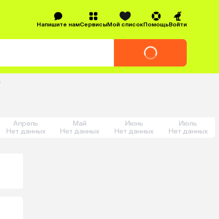
Напишите нам
Сервисы
Мой список
Помощь
Войти
а
Апрель
Май
Июнь
Июль
Нет данных
Нет данных
Нет данных
Нет данных