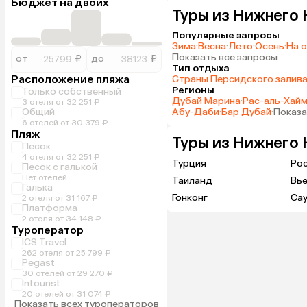
Бюджет на двоих
Туры из Нижнего 
Популярные запросы
Зима
·
Весна
·
Лето
·
Осень
·
На 
Показать все запросы
от
₽
до
₽
Тип отдыха
Расположение пляжа
Страны Персидского залив
Регионы
Только собственный
Дубай Марина
·
Рас-аль-Хай
3 отеля от 32 251 ₽
Общий
Абу-Даби
·
Бар Дубай
·
Показа
6 отелей от 30 379 ₽
Пляж
Туры из Нижнего 
Песок
4 отеля от 32 251 ₽
Турция
Ро
Песок с галькой
Нет отелей
Таиланд
Вь
Галька
Гонконг
Са
2 отеля от 31 167 ₽
Платформа
2 отеля от 34 148 ₽
Туроператор
ICS Travel
262 отеля от 25 799 ₽
Pegast
30 отелей от 29 270 ₽
Intourist
20 отелей от 31 074 ₽
Показать всех туроператоров