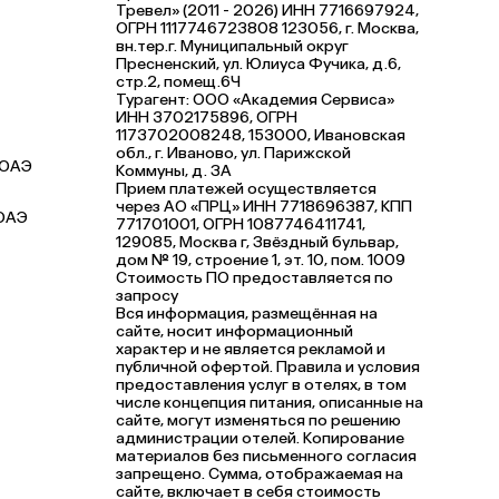
Тревел» (2011 - 2026) ИНН 7716697924,
ОГРН 1117746723808 123056, г. Москва,
вн.тер.г. Муниципальный округ
Пресненский, ул. Юлиуса Фучика, д.6,
стр.2, помещ.6Ч
Турагент: ООО «Академия Сервиса»
ИНН 3702175896, ОГРН
1173702008248, 153000, Ивановская
обл., г. Иваново, ул. Парижской
 ОАЭ
Коммуны, д. ЗА
Прием платежей осуществляется
через АО «ПРЦ» ИНН 7718696387, КПП
ОАЭ
771701001, ОГРН 1087746411741,
129085, Москва г, Звёздный бульвар,
дом № 19, строение 1, эт. 10, пом. 1009
Стоимость ПО предоставляется по
запросу
Вся информация, размещённая на
сайте, носит информационный
характер и не является рекламой и
публичной офертой. Правила и условия
предоставления услуг в отелях, в том
числе концепция питания, описанные на
сайте, могут изменяться по решению
администрации отелей. Копирование
материалов без письменного согласия
запрещено. Сумма, отображаемая на
сайте, включает в себя стоимость