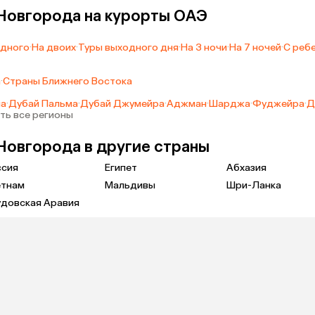
Новгорода на курорты ОАЭ
одного
·
На двоих
·
Туры выходного дня
·
На 3 ночи
·
На 7 ночей
·
С реб
а
·
Страны Ближнего Востока
ма
·
Дубай Пальма
·
Дубай Джумейра
·
Аджман
·
Шарджа
·
Фуджейра
·
Д
ть все регионы
Новгорода в другие страны
ссия
Египет
Абхазия
етнам
Мальдивы
Шри-Ланка
удовская Аравия