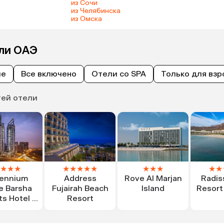
из Сочи
из Челябинска
из Омска
ели ОАЭ
ые
Все включено
Отели со SPA
Только для взр
тей отели
★
★
★
★
★
★
★
★
★
★
★
★
★
lennium
Address
Rove Al Marjan
Radis
e Barsha
Fujairah Beach
Island
Resort
ts Hotel &
Resort
rtments