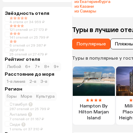
из Екатеринбурга
из Казани
из Самары
Звёздность отеля
4 отеля от 34 959 ₽
Туры в лучшие от
121 отелей от 27 173 ₽
141 отелей от 25 799 ₽
Популярные
Пляжн
6 отелей от 29 387 ₽
другое
25 отелей от 27 479 ₽
Туры в популярные у гос
Рейтинг отеля
Любой
6+
7+
8+
9+
Расстояние до моря
1-я линия
2-я
3-я
Регион
Горы
Море
Культура
★
★
★
★
★
Стамбул
Hampton By
Mil
287 отелей от 25 799 ₽
Hilton Marjan
Plac
Анталия
Island
Heigh
7 отелей от 31 167 ₽
Apa
Сиде
1 отель от 37 310 ₽