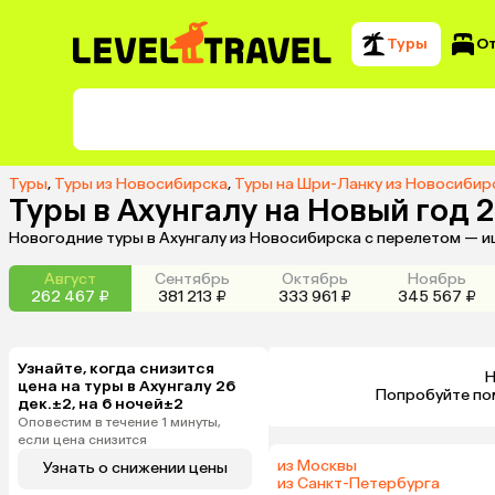
Туры
О
Туры
,
Туры из Новосибирска
,
Туры на Шри-Ланку из Новосибир
Туры в Ахунгалу на Новый год 
Новогодние туры в Ахунгалу из Новосибирска с перелетом — и
Август
Сентябрь
Октябрь
Ноябрь
262 467 ₽
381 213 ₽
333 961 ₽
345 567 ₽
Узнайте, когда снизится
Н
цена на туры в Ахунгалу 26
 Попробуйте по
дек.±2, на 6 ночей±2
Оповестим в течение 1 минуты,
если цена снизится
из Москвы
Узнать о снижении цены
из Санкт-Петербурга