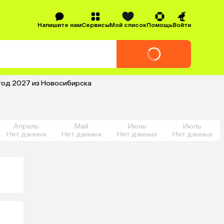
Напишите нам
Сервисы
Мой список
Помощь
Войти
 год 2027 из Новосибирска
Апрель
Май
Июнь
Июль
Нет данных
Нет данных
Нет данных
Нет данных