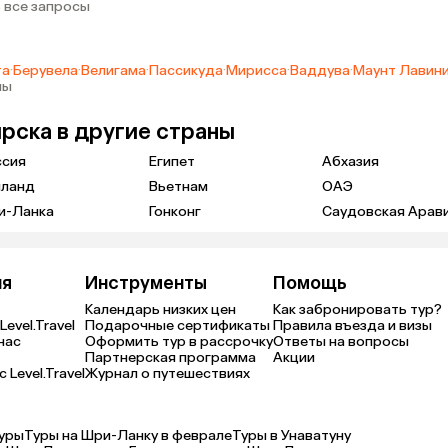
 возил
 все запросы
овался,
 который
 говорил,
та
·
Берувела
·
Велигама
·
Пассикуда
·
Мирисса
·
Ваддува
·
Маунт Лавин
я помогу,
ны
 очень
ивые
рска в другие страны
ая
ссия
Египет
Абхазия
олько
итания и
иланд
Вьетнам
ОАЭ
рнуться
и-Ланка
Гонконг
Саудовская Арав
ую
Так как
етных
ия
Инструменты
Помощь
 какую-то
ы не
Календарь низких цен
Как забронировать тур?
Level.Travel
Подарочные сертификаты
Правила въезда и визы
нас
Оформить тур в рассрочку
Ответы на вопросы
Партнерская программа
Акции
 Level.Travel
Журнал о путешествиях
уры
Туры на Шри-Ланку в феврале
Туры в Унаватуну