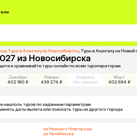
тели
ска
,
Туры в Ахунгалу из Новосибирска
,
Туры в Ахунгалу на Новый
2027 из Новосибирска
щите и сравнивайте туры онлайн по всем туроператорам.
Декабрь
Январь
Февраль
Март
402 180 ₽
439 274 ₽
Нет данных
402 694 ₽
е нашлось туров по заданным параметрам 

менять даты вылета или поискать туры из другого города
из Нижнего Новгорода
из Челябинска