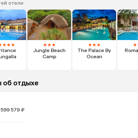
тей отели
★
★
★
★
★
★
★
★
★
★
★
ritance
Jungle Beach
The Palace By
Roma
ungalla
Camp
Ocean
 об отдыхе
 599 579 ₽