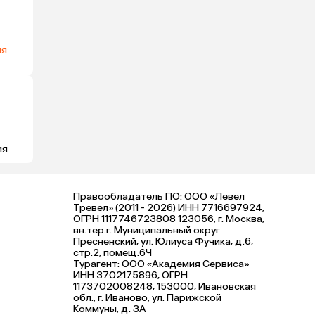
ия
·
ия
Правообладатель ПО: ООО «Левел
Тревел» (2011 - 2026) ИНН 7716697924,
ОГРН 1117746723808 123056, г. Москва,
вн.тер.г. Муниципальный округ
Пресненский, ул. Юлиуса Фучика, д.6,
стр.2, помещ.6Ч
Турагент: ООО «Академия Сервиса»
ИНН 3702175896, ОГРН
1173702008248, 153000, Ивановская
обл., г. Иваново, ул. Парижской
Коммуны, д. ЗА