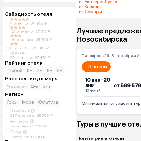
из Екатеринбурга
из Казани
из Самары
Звёздность отеля
4 отеля от 34 959 ₽
Лучшие предложени
121 отелей от 27 173 ₽
Новосибирска
141 отелей от 25 799 ₽
6 отелей от 29 387 ₽
другое
Пик спроса 29–31 декабря и 2
25 отелей от 27 479 ₽
Рейтинг отеля
10 ночей
Любой
6+
7+
8+
9+
Расстояние до моря
10 янв - 20
янв
от 599 579
1-я линия
2-я
3-я
10 ночей
Регион
Горы
Море
Культура
Минимальная стоимость тура 
Стамбул
287 отелей от 25 799 ₽
Анталия
Туры в лучшие оте
7 отелей от 31 167 ₽
Сиде
1 отель от 37 310 ₽
Популярные отели