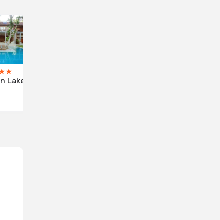
★
★
n Lake