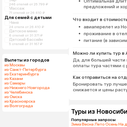
Оптимальная длит
берет орешки с ладон
246 отелей от 25 799 ₽
предложений и хо
Массаж
бушует, но прыгать на
71 отелей от 26 410 ₽
реально, плюс рядом 
Для семей с детьми
Что входит в стоимост
бухта для купания — 
Няня
рекомендую, ехать на
авиаперелет из Но
24 отеля от 26 410 ₽
Детское меню
минуты, по ценам оче
проживание в оте
6 отелей от 31 371 ₽
дешево, туда обратно 
Детский бассейн
питание (в зависи
тукер приезжает к
5 отелей от 31 167 ₽
назначенному времени
Можно ли купить тур в 
2 лежака и зонт — 7 $
Вылеты из городов
Да, для большей части
день, многие просто 
из Москвы
оплаты тура частями с
полотенцах лежат. О
из Санкт-Петербурга
контакт проверенного
из Екатеринбурга
Как отправиться на отд
тукера Ану +94712012
из Казани
вежливый и порядочн
из Самары
Бронировать тур лучше 
из Нижнего Новгорода
подскажет и отвезет,
снижается и цены расту
из Челябинска
нужно, подождет, цены
из Омска
всех, дешевые, ездил
из Красноярска
его другом в Бентоту,
из Волгограда
Туры из Новосиби
черепахам, за лунным
т. д., просили отвезти
Популярные запросы
пофоткаться на желе
Зима
·
Весна
·
Лето
·
Осень
·
На 