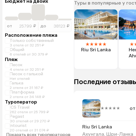
Бюджет на двоих
Туры в популярные у гос
от
₽
до
₽
Расположение пляжа
Только собственный
★
★
★
★
★
★
3 отеля от 32 251 ₽
Riu Sri Lanka
He
Общий
6 отелей от 30 379 ₽
Ah
Пляж
Песок
4 отеля от 32 251 ₽
Песок с галькой
Нет отелей
Последние отзывы
Галька
2 отеля от 31 167 ₽
Платформа
2 отеля от 34 148 ₽
Туроператор
ICS Travel
от
★★★★★
262 отеля от 25 799 ₽
Pegast
30 отелей от 29 270 ₽
Intourist
Riu Sri Lanka
20 отелей от 31 074 ₽
Ахунгала, Шри-Ланка
Показать всех туроператоров