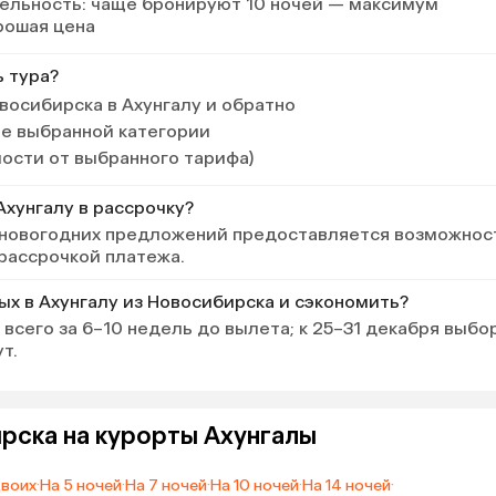
ельность
: чаще бронируют 10 ночей — максимум
и, океан
рошая цена
 волнах
есть
ь тура?
очень
 туке 2
восибирска в Ахунгалу и обратно
нь
ле выбранной категории
2 $,
мости от выбранного тарифа)
 за вами.
Ахунгалу в рассрочку?
 весь
 новогодних предложений предоставляется возможнос
на
 рассрочкой платежа.
ставляю
 тук-
ых в Ахунгалу из Новосибирска и сэкономить?
555,
ый,
всего за 6–10 недель до вылета; к 25–31 декабря выбо
 куда
т.
, как и у
и с ним и
 в Хики в
рска на курорты Ахунгалы
 камнем и
зную
двоих
·
На 5 ночей
·
На 7 ночей
·
На 10 ночей
·
На 14 ночей
·