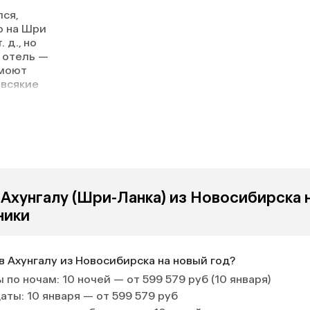
ся,
о на Шри
 д., но
т отель —
 моют
 всякие
 крутят
итание
ство
,
кты
Сервис
 Ахунгалу (Шри-Ланка) из Новосибирска 
ют
торию
ники
аров.
панское и
 особенно
в Ахунгалу из Новосибирска на новый год?
мпанское
другое.
 по ночам
: 10 ночей — от 599 579 руб (10 января)
еле живут
даты
: 10 января — от 599 579 руб
 ручная,