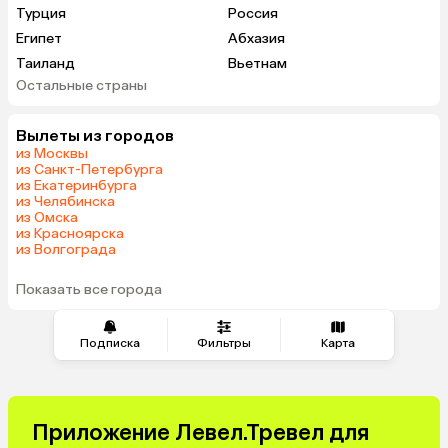
Турция
Россия
Египет
Абхазия
Таиланд
Вьетнам
Остальные страны
ОАЭ
Мальдивы
Шри-Ланка
Гонконг
Вылеты из городов
Саудовская Аравия
из Москвы
из Санкт-Петербурга
из Екатеринбурга
из Челябинска
из Омска
из Красноярска
из Волгограда
Показать все города
Подписка
Фильтры
Карта
Приложение Левел.Тревел для