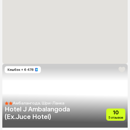
Кешбэк
+ 6 478
Амбалангода, Шри-Ланка
Hotel J Ambalangoda
10
(Ex.Juce Hotel)
5 отзывов