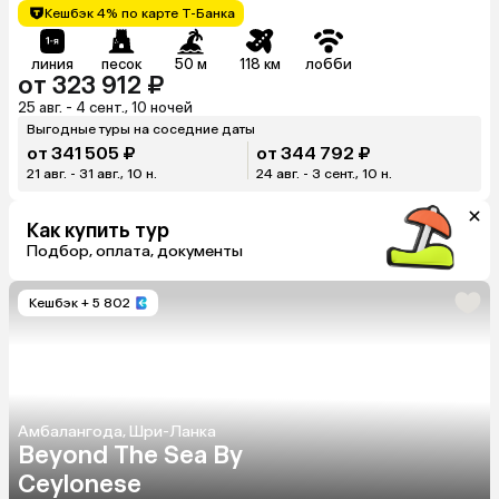
Кешбэк 4% по карте Т-Банка
линия
песок
50 м
118 км
лобби
от 323 912 ₽
25 авг. - 4 сент., 10 ночей
Выгодные туры на соседние даты
от 341 505 ₽
от 344 792 ₽
21 авг. - 31 авг., 10 н.
24 авг. - 3 сент., 10 н.
Как купить тур
Подбор, оплата, документы
Кешбэк
+ 5 802
Амбалангода, Шри-Ланка
Beyond The Sea By
Ceylonese