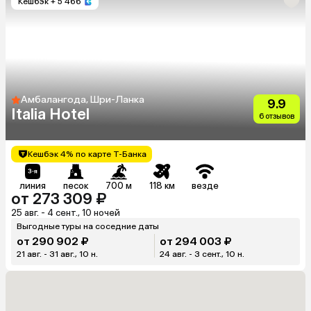
Кешбэк
+ 5 466
Амбалангода, Шри-Ланка
9.9
Italia Hotel
6 отзывов
Кешбэк 4% по карте Т-Банка
линия
песок
700 м
118 км
везде
от 273 309 ₽
25 авг. - 4 сент., 10 ночей
Выгодные туры на соседние даты
от 290 902 ₽
от 294 003 ₽
21 авг. - 31 авг., 10 н.
24 авг. - 3 сент., 10 н.