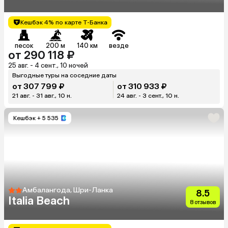
Кешбэк 4% по карте Т-Банка
песок
200 м
140 км
везде
от 290 118 ₽
25 авг. - 4 сент., 10 ночей
Выгодные туры на соседние даты
от 307 799 ₽
от 310 933 ₽
21 авг. - 31 авг., 10 н.
24 авг. - 3 сент., 10 н.
Кешбэк
+ 5 535
Амбалангода, Шри-Ланка
8.5
Italia Beach
8 отзывов