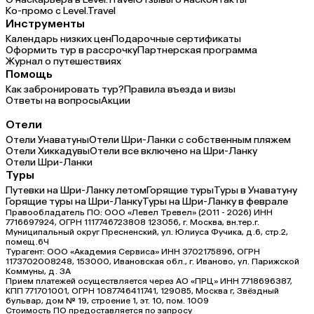
Ко-промо с Level.Travel
Инструменты
Календарь низких цен
Подарочные сертификаты
Оформить тур в рассрочку
Партнерская программа
Журнал о путешествиях
Помощь
Как забронировать тур?
Правила въезда и визы
Ответы на вопросы
Акции
Отели
Отели Унаватуны
Отели Шри-Ланки с собственным пляжем
Отели Хиккадувы
Отели все включено на Шри-Ланку
Отели Шри-Ланки
Туры
Путевки на Шри-Ланку летом
Горящие туры
Туры в Унаватуну
Горящие туры на Шри-Ланку
Туры на Шри-Ланку в феврале
Правообладатель ПО: ООО «Левел Тревел» (2011 - 2026) ИНН
7716697924, ОГРН 1117746723808 123056, г. Москва, вн.тер.г.
Муниципальный округ Пресненский, ул. Юлиуса Фучика, д.6, стр.2,
помещ.6Ч
Турагент: ООО «Академия Сервиса» ИНН 3702175896, ОГРН
1173702008248, 153000, Ивановская обл., г. Иваново, ул. Парижской
Коммуны, д. ЗА
Прием платежей осуществляется через АО «ПРЦ» ИНН 7718696387,
КПП 771701001, ОГРН 1087746411741, 129085, Москва г, Звёздный
бульвар, дом № 19, строение 1, эт. 10, пом. 1009
Стоимость ПО предоставляется по запросу