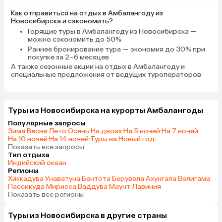
Как отправиться на отдых в Амбалангоду из
Новосибирска и сэкономить?
Горящие туры в Амбалангоду
из Новосибирска —
можно сэкономить до 50%
Раннее бронирование тура
— экономия до 30% при
покупке за 2–6 месяцев
А также
сезонные акции на отдых в Амбалангоду
и
специальные предложения от ведущих туроператоров
Туры из Новосибирска на курорты Амбалангоды
Популярные запросы
Зима
·
Весна
·
Лето
·
Осень
·
На двоих
·
На 5 ночей
·
На 7 ночей
·
На 10 ночей
·
На 14 ночей
·
Туры на Новый год
·
Показать все запросы
Тип отдыха
Индийский океан
Регионы
Хиккадува
·
Унаватуна
·
Бентота
·
Берувела
·
Ахунгала
·
Велигама
·
Пассикуда
·
Мирисса
·
Ваддува
·
Маунт Лавиния
·
Показать все регионы
Туры из Новосибирска в другие страны