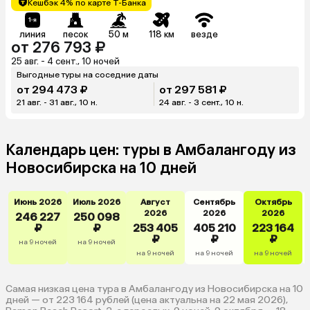
Кешбэк 4% по карте Т-Банка
линия
песок
50 м
118 км
везде
от 276 793 ₽
25 авг. - 4 сент., 10 ночей
Выгодные туры на соседние даты
от 294 473 ₽
от 297 581 ₽
21 авг. - 31 авг., 10 н.
24 авг. - 3 сент., 10 н.
Календарь цен: туры в Амбалангоду из
Новосибирска на 10 дней
Июнь 2026
Июль 2026
Август
Сентябрь
Октябрь
2026
2026
2026
246 227
250 098
₽
₽
253 405
405 210
223 164
₽
₽
₽
на 9 ночей
на 9 ночей
на 9 ночей
на 9 ночей
на 9 ночей
Самая низкая цена тура в Амбалангоду из Новосибирска на 10
дней — от 223 164 рублей (цена актуальна на 22 мая 2026),