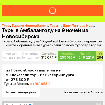
Туры
,
Туры из Новосибирска
,
Туры на Шри-Ланку из Новосибирска
Туры в Амбалангоду на 9 ночей из
Новосибирска
Туры в Амбалангоду на 10 дней из Новосибирска с перелетом
— ищите и сравнивайте туры онлайн по всем туроператорам.
Август
Сентябрь
Октябрь
Ноябрь
Декабрь
Янв
Нет данных
Нет данных
315 074 ₽
250 199 ₽
249 221 ₽
264 
из
Новосибирска
вылетов нет
мы показали туры
из
Екатеринбурга
от 273 309 ₽
Туры из Москвы
от 162 958 ₽
По рекомендации
Показаны туры в 4 отеля