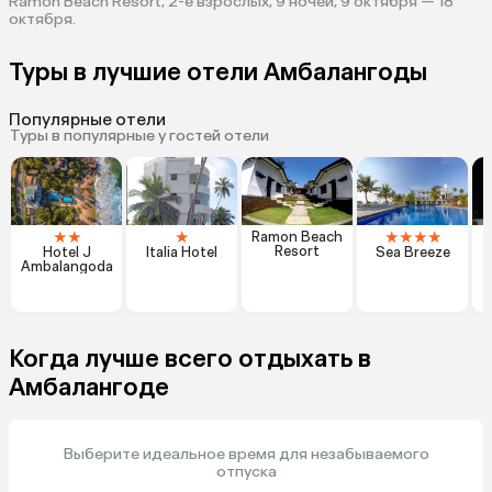
Ramon Beach Resort, 2-е взрослых, 9 ночей, 9 октября — 18
октября.
Туры в лучшие отели Амбалангоды
Популярные отели
Туры в популярные у гостей отели
★
★
★
★
★
★
★
Ramon Beach
Resort
Hotel J
Italia Hotel
Sea Breeze
Ambalangoda
Когда лучше всего отдыхать в
Амбалангоде
Выберите идеальное время для незабываемого
отпуска