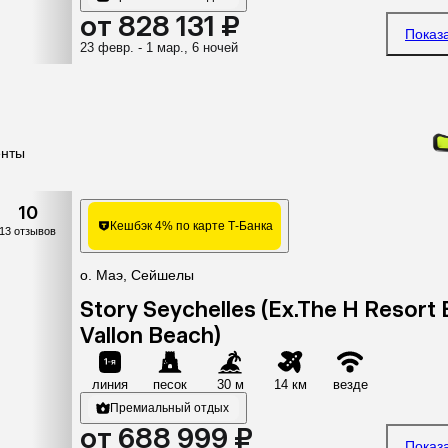
от 828 131 ₽
Показ
23 февр. - 1 мар., 6 ночей
енты
10
Кешбэк 4% по карте Т-Банка
13 отзывов
о. Маэ, Сейшелы
Story Seychelles (Ex.The H Resort
Vallon Beach)
линия
песок
30 м
14 км
везде
Премиальный отдых
от 688 999 ₽
Показ