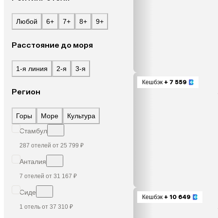
Любой
6+
7+
8+
9+
Расстояние до моря
1-я линия
2-я
3-я
Кешбэк
+ 7 559
Регион
Горы
Море
Культура
Стамбул
287 отелей от 25 799 ₽
Анталия
7 отелей от 31 167 ₽
Сиде
Кешбэк
+ 10 649
1 отель от 37 310 ₽