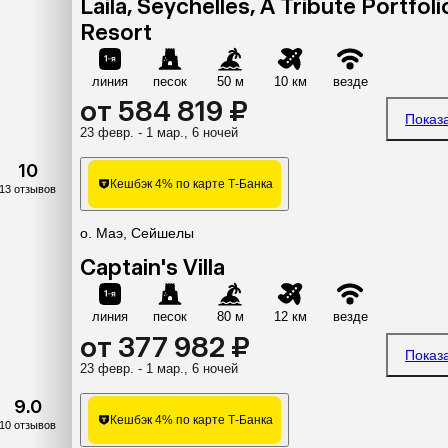
Laila, Seychelles, A Tribute Portfoli
Resort
линия
песок
50 м
10 км
везде
от 584 819 ₽
Показ
23 февр. - 1 мар., 6 ночей
10
Кешбэк 4% по карте Т-Банка
13 отзывов
о. Маэ, Сейшелы
Captain's Villa
линия
песок
80 м
12 км
везде
от 377 982 ₽
Показ
23 февр. - 1 мар., 6 ночей
9.0
Кешбэк 4% по карте Т-Банка
10 отзывов