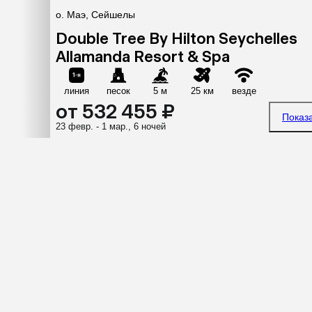
о. Маэ, Сейшелы
Double Tree By Hilton Seychelles
Allamanda Resort & Spa
линия
песок
5 м
25 км
везде
от 532 455 ₽
Показ
23 февр. - 1 мар., 6 ночей