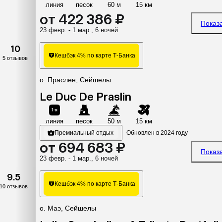
линия
песок
60 м
15 км
от 422 386 ₽
Показ
23 февр. - 1 мар., 6 ночей
10
Кешбэк 4% по карте Т-Банка
5 отзывов
о. Праслен, Сейшелы
Le Duc De Praslin
линия
песок
50 м
15 км
Премиальный отдых
Обновлен в 2024 году
от 694 683 ₽
Показ
23 февр. - 1 мар., 6 ночей
9.5
Кешбэк 4% по карте Т-Банка
10 отзывов
о. Маэ, Сейшелы