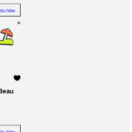
ать туры
 Beau
ать туры