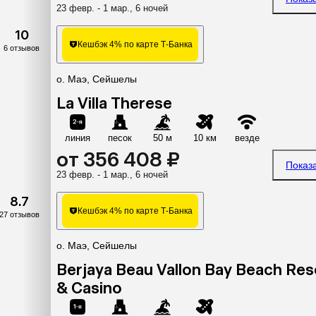
23 февр. - 1 мар., 6 ночей
10
Кешбэк 4% по карте Т-Банка
6 отзывов
о. Маэ, Сейшелы
La Villa Therese
линия
песок
50 м
10 км
везде
от 356 408 ₽
Показ
23 февр. - 1 мар., 6 ночей
8.7
Кешбэк 4% по карте Т-Банка
27 отзывов
о. Маэ, Сейшелы
Berjaya Beau Vallon Bay Beach Res
& Casino