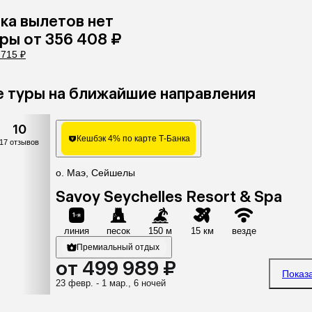
ка
вылетов нет
уры
от 356 408 ₽
 715 ₽
 туры на ближайшие направления
10
Кешбэк 4% по карте Т-Банка
17 отзывов
о. Маэ, Сейшелы
Savoy Seychelles Resort & Spa
линия
песок
150 м
15 км
везде
Премиальный отдых
от 499 989 ₽
Показ
23 февр. - 1 мар., 6 ночей