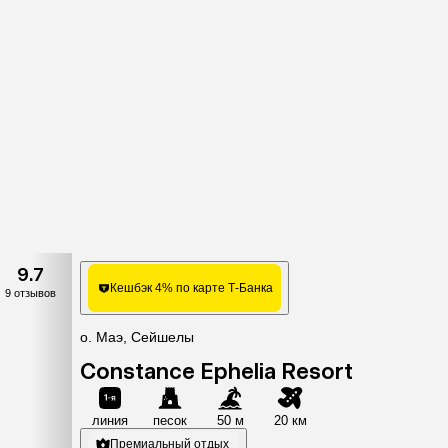
9.7
Кешбэк 4% по карте Т-Банка
9 отзывов
о. Маэ, Сейшелы
Constance Ephelia Resort
линия
песок
50 м
20 км
Премиальный отдых