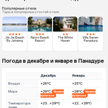
Популярные отели
Туры в популярные у гостей отели
★
★
★
★
★
★
★
★
★
★
★
★
Jie Jie Beach
Navro Beach
The White
Villa Seven
By Jetwing
Resort
Haven
Panadura
Погода в декабре и январе в Панадуре
Декабрь
Январь
Воздух
+26°C
+25°C
Море
+29°C
+28°C
Можно
Можно
купаться
купаться
Температура
+23…+29°C
+22…+28°C
днем