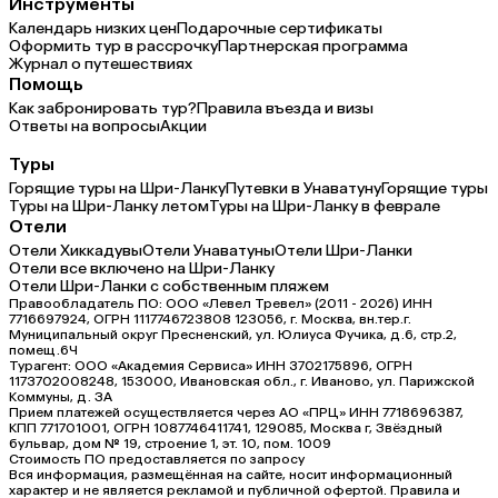
Инструменты
Календарь низких цен
Подарочные сертификаты
Оформить тур в рассрочку
Партнерская программа
Журнал о путешествиях
Помощь
Как забронировать тур?
Правила въезда и визы
Ответы на вопросы
Акции
Туры
Горящие туры на Шри-Ланку
Путевки в Унаватуну
Горящие туры
Туры на Шри-Ланку летом
Туры на Шри-Ланку в феврале
Отели
Отели Хиккадувы
Отели Унаватуны
Отели Шри-Ланки
Отели все включено на Шри-Ланку
Отели Шри-Ланки с собственным пляжем
Правообладатель ПО: ООО «Левел Тревел» (2011 - 2026) ИНН
7716697924, ОГРН 1117746723808 123056, г. Москва, вн.тер.г.
Муниципальный округ Пресненский, ул. Юлиуса Фучика, д.6, стр.2,
помещ.6Ч
Турагент: ООО «Академия Сервиса» ИНН 3702175896, ОГРН
1173702008248, 153000, Ивановская обл., г. Иваново, ул. Парижской
Коммуны, д. ЗА
Прием платежей осуществляется через АО «ПРЦ» ИНН 7718696387,
КПП 771701001, ОГРН 1087746411741, 129085, Москва г, Звёздный
бульвар, дом № 19, строение 1, эт. 10, пом. 1009
Стоимость ПО предоставляется по запросу
Вся информация, размещённая на сайте, носит информационный
характер и не является рекламой и публичной офертой. Правила и