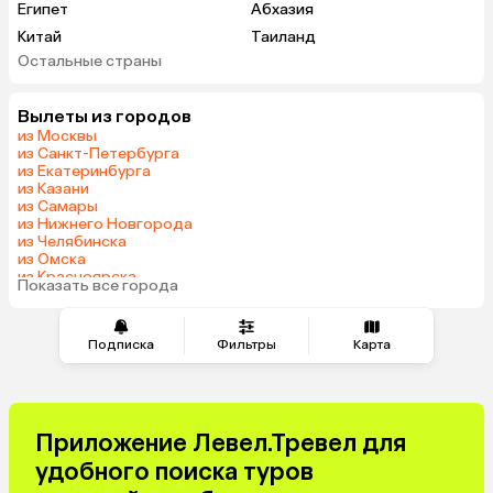
Египет
Абхазия
Китай
Таиланд
Остальные страны
Вьетнам
ОАЭ
Мальдивы
Шри-Ланка
Вылеты из городов
Гонконг
Саудовская Аравия
из Москвы
из Санкт-Петербурга
из Екатеринбурга
из Казани
из Самары
из Нижнего Новгорода
из Челябинска
из Омска
из Красноярска
Показать все города
из Волгограда
Подписка
Фильтры
Карта
Приложение Левел.Тревел для
удобного поиска туров