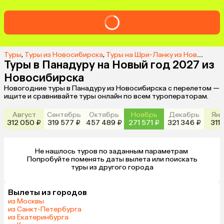
Туры
,
Туры из Новосибирска
,
Туры на Шри-Ланку из Новосибирска
Туры в Панадуру на Новый год 2027 из
Новосибирска
Новогодние туры в Панадуру из Новосибирска с перелетом —
ищите и сравнивайте туры онлайн по всем туроператорам.
Август
Сентябрь
Октябрь
Ноябрь
Декабрь
Янв
312 050 ₽
319 577 ₽
457 489 ₽
271 571 ₽
321 346 ₽
311 
Не нашлось туров по заданным параметрам 

 Попробуйте поменять даты вылета или поискать 
туры из другого города
Вылеты из городов
из Москвы
из Санкт-Петербурга
из Екатеринбурга