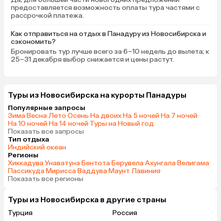
предоставляется возможность оплаты тура частями с
рассрочкой платежа.
Как отправиться на отдых в Панадуру из Новосибирска и
сэкономить?
Бронировать тур лучше всего за 6–10 недель до вылета; к
25–31 декабря выбор снижается и цены растут.
Туры из Новосибирска на курорты Панадуры
Популярные запросы
Зима
·
Весна
·
Лето
·
Осень
·
На двоих
·
На 5 ночей
·
На 7 ночей
·
На 10 ночей
·
На 14 ночей
·
Туры на Новый год
·
Показать все запросы
Тип отдыха
Индийский океан
Регионы
Хиккадува
·
Унаватуна
·
Бентота
·
Берувела
·
Ахунгала
·
Велигама
·
Пассикуда
·
Мирисса
·
Ваддува
·
Маунт Лавиния
·
Показать все регионы
Туры из Новосибирска в другие страны
Турция
Россия