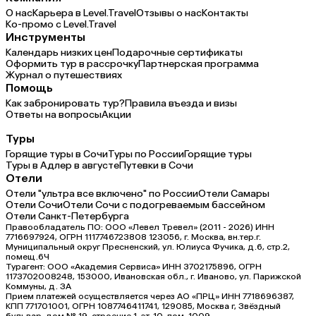
О нас
Карьера в Level.Travel
Отзывы о нас
Контакты
Ко-промо с Level.Travel
Инструменты
Календарь низких цен
Подарочные сертификаты
Оформить тур в рассрочку
Партнерская программа
Журнал о путешествиях
Помощь
Как забронировать тур?
Правила въезда и визы
Ответы на вопросы
Акции
Туры
Горящие туры в Сочи
Туры по России
Горящие туры
Туры в Адлер в августе
Путевки в Сочи
Отели
Отели "ультра все включено" по России
Отели Самары
Отели Сочи
Отели Сочи с подогреваемым бассейном
Отели Санкт-Петербурга
Правообладатель ПО: ООО «Левел Тревел» (2011 - 2026) ИНН
7716697924, ОГРН 1117746723808 123056, г. Москва, вн.тер.г.
Муниципальный округ Пресненский, ул. Юлиуса Фучика, д.6, стр.2,
помещ.6Ч
Турагент: ООО «Академия Сервиса» ИНН 3702175896, ОГРН
1173702008248, 153000, Ивановская обл., г. Иваново, ул. Парижской
Коммуны, д. ЗА
Прием платежей осуществляется через АО «ПРЦ» ИНН 7718696387,
КПП 771701001, ОГРН 1087746411741, 129085, Москва г, Звёздный