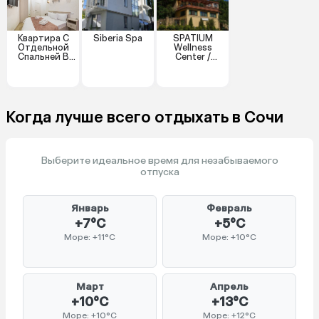
Квартира С
Siberia Spa
SPATIUM
Отдельной
Wellness
Спальней В
Center /
Курортном
Оздоровител
Районе
ьный центр
СПАТИУМ
отель
Когда лучше всего отдыхать в Сочи
Выберите идеальное время для незабываемого
отпуска
Январь
Февраль
+7°C
+5°C
Море: +11°C
Море: +10°C
Март
Апрель
+10°C
+13°C
Море: +10°C
Море: +12°C