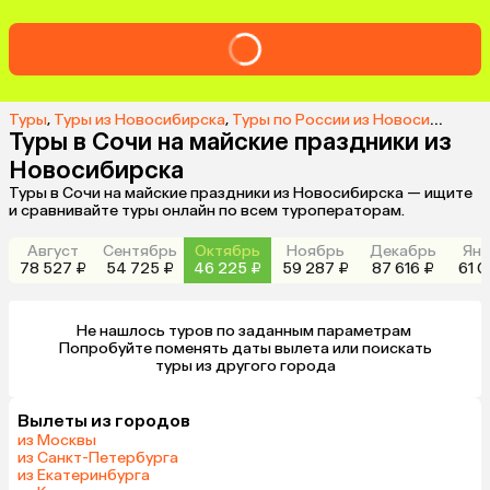
Туры
,
Туры из Новосибирска
,
Туры по России из Новосибирска
,
Туры в Сочи на майские праздники из
Новосибирска
Туры в Сочи на майские праздники из Новосибирска — ищите
и сравнивайте туры онлайн по всем туроператорам.
Август
Сентябрь
Октябрь
Ноябрь
Декабрь
Янв
78 527 ₽
54 725 ₽
46 225 ₽
59 287 ₽
87 616 ₽
61 0
Не нашлось туров по заданным параметрам 

 Попробуйте поменять даты вылета или поискать 
туры из другого города
Вылеты из городов
из Москвы
из Санкт-Петербурга
из Екатеринбурга