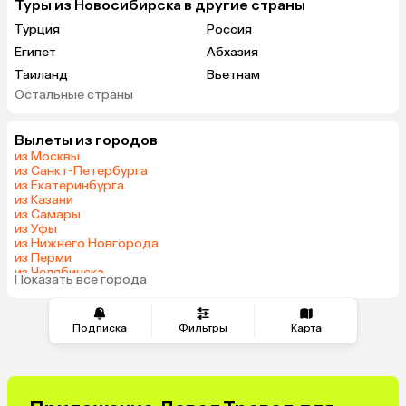
Туры из Новосибирска в другие страны
Турция
Россия
Египет
Абхазия
Таиланд
Вьетнам
Остальные страны
ОАЭ
Мальдивы
Шри-Ланка
Гонконг
Вылеты из городов
Саудовская Аравия
из Москвы
из Санкт-Петербурга
из Екатеринбурга
из Казани
из Самары
из Уфы
из Нижнего Новгорода
из Перми
из Челябинска
Показать все города
из Омска
Подписка
Фильтры
Карта