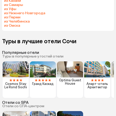
из Казани
из Самары
из Уфы
из Нижнего Новгорода
из Перми
из Челябинска
из Омска
Туры в лучшие отели Сочи
Популярные отели
Туры в популярные у гостей отели
★
★
★
★
★
★
★
★
★
★
★
★
★
Optima Guest
House
Cosmos Stay
Гранд Каскад
Апарт-отель
Le Rond Sochi
Архитектор
Отели со SPA
Отели со СПА‑центром