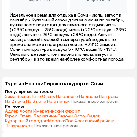
Идеальное время для отдыха в Сочи - июль, август и
сентябрь. Купальный сезон длится с июня по октябрь,
лучше всего подходят для пляжного отдыха июль
(+23°C воздух, +25°C вода), июнь (+22°C воздух, +23°C
вода), август (+26°C воздух, +28°C вода). Август -
месяц с самой высокой температурой воды, в это
время она может прогреваться до +28°C. Зимой в
Сочи температура воздуха 5 - 10°C, воды 10 - 13°C.
Семьям с детьми стоит выбирать июль, август и
сентябрь - в это время наиболее комфортная погода.
Туры из Новосибирска на курорты Сочи
Популярные запросы
Зима
·
Весна
·
Лето
·
Осень
·
На одного
·
На двоих
·
На троих
·
На 2 ночи
·
На 3 ночи
·
На 5 ночей
·
Показать все запросы
Регионы
Адлер
·
Хоста
·
Имеретинский курорт
·
Город-Отель Бархатные Сезоны
·
Эсто-Садок
·
Курортный городок
·
Москва
·
Лоо
·
Хостинский район
·
Лазаревское
·
Показать все регионы